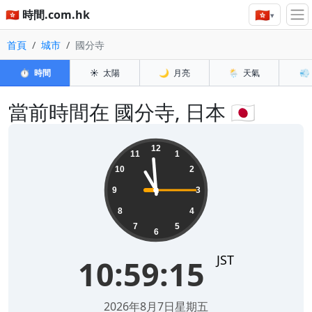
🇭🇰
🇭🇰 時間.com.hk
▾
首頁
城市
國分寺
⏱️
時間
☀️
太陽
🌙
月亮
🌦️
天氣
💨
當前時間在 國分寺, 日本 🇯🇵
10:59:15
12
11
1
10
2
9
3
8
4
7
5
6
JST
10:59:15
2026年8月7日星期五