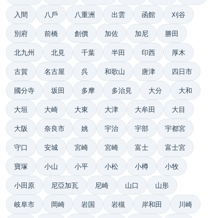
入間
八戶
八重洲
出雲
函館
刈谷
別府
前橋
創價
加佐
加尼
勝田
北九州
北見
千葉
半田
印西
厚木
古賀
名古屋
呉
和歌山
唐津
四日市
國分寺
坂田
多摩
多治見
大分
大和
大垣
大崎
大東
大津
大牟田
大目
大阪
奈良市
姚
宇治
宇部
宇都宮
守口
安城
宮崎
宮崎
富士
富士宮
寶塚
小山
小平
小松
小樽
小牧
小田原
尼亞加瓦
尼崎
山口
山形
岐阜市
岡崎
岩国
岩槻
岸和田
川崎