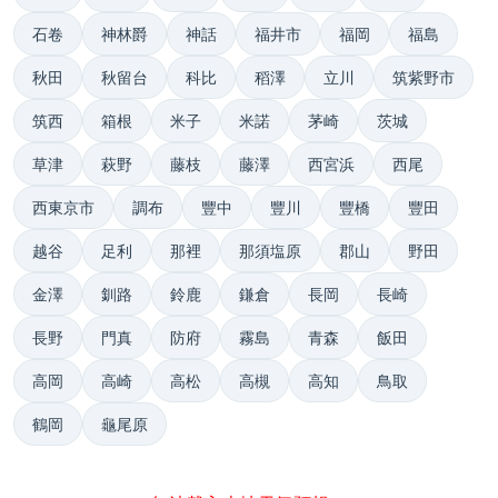
石卷
神林爵
神話
福井市
福岡
福島
秋田
秋留台
科比
稻澤
立川
筑紫野市
筑西
箱根
米子
米諾
茅崎
茨城
草津
萩野
藤枝
藤澤
西宮浜
西尾
西東京市
調布
豐中
豐川
豐橋
豐田
越谷
足利
那裡
那須塩原
郡山
野田
金澤
釧路
鈴鹿
鎌倉
長岡
長崎
長野
門真
防府
霧島
青森
飯田
高岡
高崎
高松
高槻
高知
鳥取
鶴岡
龜尾原