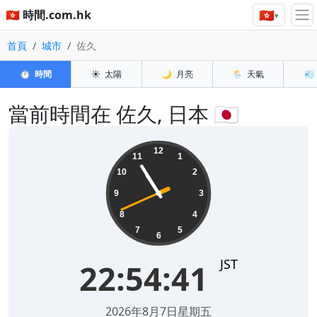
🇭🇰
🇭🇰 時間.com.hk
▾
首頁
城市
佐久
⏱️
時間
☀️
太陽
🌙
月亮
🌦️
天氣
💨
當前時間在 佐久, 日本 🇯🇵
22:54:41
12
11
1
10
2
9
3
8
4
7
5
6
JST
22:54:41
2026年8月7日星期五