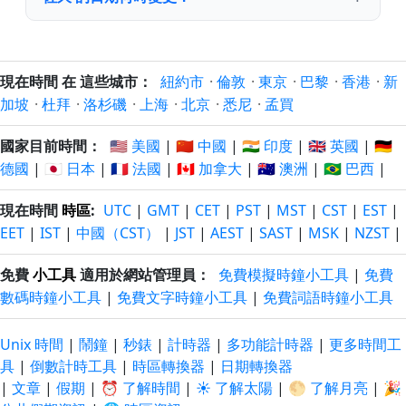
現在時間 在 這些城市：
紐約市
·
倫敦
·
東京
·
巴黎
·
香港
·
新
加坡
·
杜拜
·
洛杉磯
·
上海
·
北京
·
悉尼
·
孟買
國家目前時間：
🇺🇸 美國
|
🇨🇳 中國
|
🇮🇳 印度
|
🇬🇧 英國
|
🇩🇪
德國
|
🇯🇵 日本
|
🇫🇷 法國
|
🇨🇦 加拿大
|
🇦🇺 澳洲
|
🇧🇷 巴西
|
現在時間
時區
:
UTC
|
GMT
|
CET
|
PST
|
MST
|
CST
|
EST
|
EET
|
IST
|
中國（CST）
|
JST
|
AEST
|
SAST
|
MSK
|
NZST
|
免費
小工具
適用於網站管理員：
免費模擬時鐘小工具
|
免費
數碼時鐘小工具
|
免費文字時鐘小工具
|
免費詞語時鐘小工具
Unix 時間
|
鬧鐘
|
秒錶
|
計時器
|
多功能計時器
|
更多時間工
具
|
倒數計時工具
|
時區轉換器
|
日期轉換器
|
文章
|
假期
|
⏰ 了解時間
|
☀️ 了解太陽
|
🌕 了解月亮
|
🎉