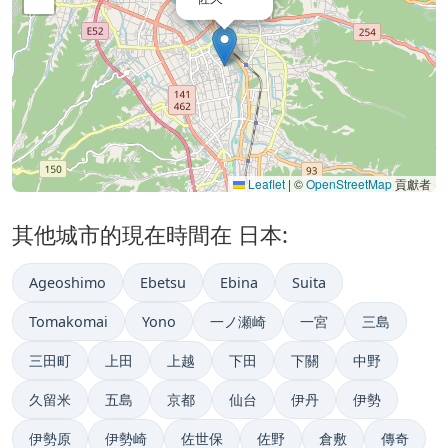
Leaflet
|
©
OpenStreetMap
貢獻者
其他城市的現在時間在 日本:
Ageoshimo
Ebetsu
Ebina
Suita
Tomakomai
Yono
一ノ瀬崎
一宮
三島
三田町
上田
上越
下田
下關
中野
久留米
五島
京都
仙台
伊丹
伊勢
伊勢原
伊勢崎
佐世保
佐野
倉敷
傳奇