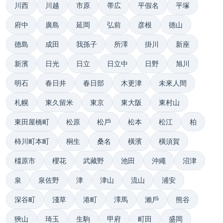
川西
川越
市原
帯広
平假名
平塚
府中
廣島
延岡
弘前
彦根
德山
德島
成田
我孫子
所澤
掛川
新座
新濱
日光
日立
日立中
日野
旭川
明石
春日井
春日部
木更津
未來人間
札幌
東久留米
東京
東大阪
東村山
東田屋橋町
松原
松戶
松本
松江
柏
柿川町本町
桐生
桑名
橫濱
橫須賀
橿原市
櫻花
武藏野
池田
沖繩
沼津
泉
泉佐野
津
津山
流山
浦安
深谷町
淺草
港町
澤馬
瀨戶
熊谷
狹山
琦玉
生駒
甲府
町田
盛岡