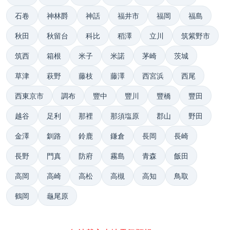
石卷
神林爵
神話
福井市
福岡
福島
秋田
秋留台
科比
稻澤
立川
筑紫野市
筑西
箱根
米子
米諾
茅崎
茨城
草津
萩野
藤枝
藤澤
西宮浜
西尾
西東京市
調布
豐中
豐川
豐橋
豐田
越谷
足利
那裡
那須塩原
郡山
野田
金澤
釧路
鈴鹿
鎌倉
長岡
長崎
長野
門真
防府
霧島
青森
飯田
高岡
高崎
高松
高槻
高知
鳥取
鶴岡
龜尾原