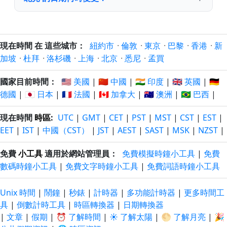
現在時間 在 這些城市：
紐約市
·
倫敦
·
東京
·
巴黎
·
香港
·
新
加坡
·
杜拜
·
洛杉磯
·
上海
·
北京
·
悉尼
·
孟買
國家目前時間：
🇺🇸 美國
|
🇨🇳 中國
|
🇮🇳 印度
|
🇬🇧 英國
|
🇩🇪
德國
|
🇯🇵 日本
|
🇫🇷 法國
|
🇨🇦 加拿大
|
🇦🇺 澳洲
|
🇧🇷 巴西
|
現在時間
時區
:
UTC
|
GMT
|
CET
|
PST
|
MST
|
CST
|
EST
|
EET
|
IST
|
中國（CST）
|
JST
|
AEST
|
SAST
|
MSK
|
NZST
|
免費
小工具
適用於網站管理員：
免費模擬時鐘小工具
|
免費
數碼時鐘小工具
|
免費文字時鐘小工具
|
免費詞語時鐘小工具
Unix 時間
|
鬧鐘
|
秒錶
|
計時器
|
多功能計時器
|
更多時間工
具
|
倒數計時工具
|
時區轉換器
|
日期轉換器
|
文章
|
假期
|
⏰ 了解時間
|
☀️ 了解太陽
|
🌕 了解月亮
|
🎉