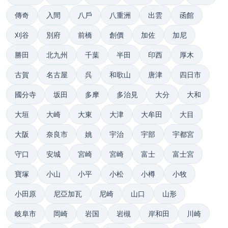
傳奇
入間
八戶
八重洲
出雲
函館
刈谷
別府
前橋
創價
加佐
加尼
勝田
北九州
千葉
半田
印西
厚木
古賀
名古屋
呉
和歌山
唐津
四日市
國分寺
坂田
多摩
多治見
大分
大和
大垣
大崎
大東
大津
大牟田
大目
大阪
奈良市
姚
宇治
宇部
宇都宮
守口
安城
宮崎
宮崎
富士
富士宮
寶塚
小山
小平
小松
小樽
小牧
小田原
尼亞加瓦
尼崎
山口
山形
岐阜市
岡崎
岩国
岩槻
岸和田
川崎