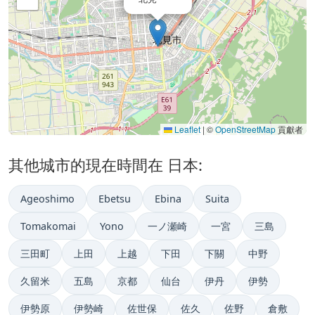
Leaflet
|
©
OpenStreetMap
貢獻者
其他城市的現在時間在 日本:
Ageoshimo
Ebetsu
Ebina
Suita
Tomakomai
Yono
一ノ瀬崎
一宮
三島
三田町
上田
上越
下田
下關
中野
久留米
五島
京都
仙台
伊丹
伊勢
伊勢原
伊勢崎
佐世保
佐久
佐野
倉敷