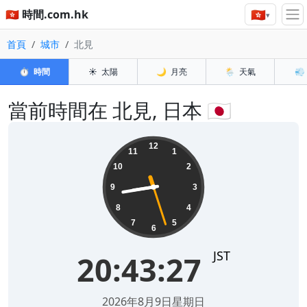
🇭🇰
🇭🇰 時間.com.hk
▾
首頁
城市
北見
⏱️
時間
☀️
太陽
🌙
月亮
🌦️
天氣
💨
當前時間在 北見, 日本 🇯🇵
20:43:27
12
11
1
10
2
9
3
8
4
7
5
6
JST
20:43:27
2026年8月9日星期日