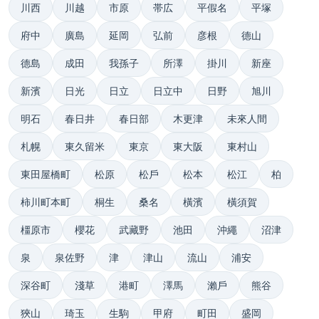
川西
川越
市原
帯広
平假名
平塚
府中
廣島
延岡
弘前
彦根
德山
德島
成田
我孫子
所澤
掛川
新座
新濱
日光
日立
日立中
日野
旭川
明石
春日井
春日部
木更津
未來人間
札幌
東久留米
東京
東大阪
東村山
東田屋橋町
松原
松戶
松本
松江
柏
柿川町本町
桐生
桑名
橫濱
橫須賀
橿原市
櫻花
武藏野
池田
沖繩
沼津
泉
泉佐野
津
津山
流山
浦安
深谷町
淺草
港町
澤馬
瀨戶
熊谷
狹山
琦玉
生駒
甲府
町田
盛岡