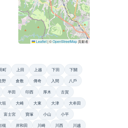
Leaflet
|
©
OpenStreetMap
貢獻者
田町
上田
上越
下田
下關
佐野
倉敷
傳奇
入間
八戶
半田
印西
厚木
古賀
大垣
大崎
大東
大津
大牟田
富士宮
寶塚
小山
小平
岩槻
岸和田
川崎
川西
川越