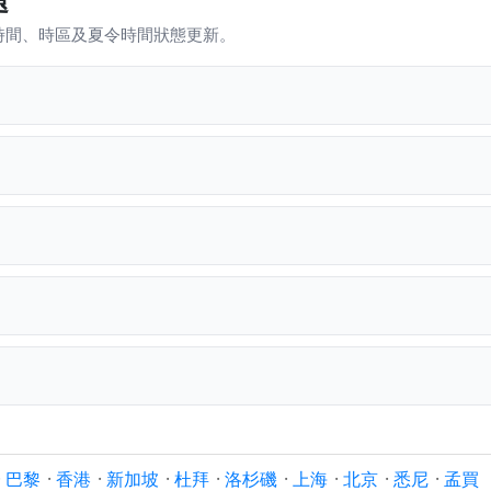
時間、時區及夏令時間狀態更新。
·
巴黎
·
香港
·
新加坡
·
杜拜
·
洛杉磯
·
上海
·
北京
·
悉尼
·
孟買