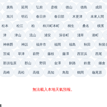
廣島
延岡
弘前
彦根
德山
德島
成田
旭川
明石
春日井
春日部
木更津
未來人間
松本
松江
柏
柿川町本町
桐生
桑名
橫濱
津
津山
流山
浦安
深谷町
淺草
港町
神林爵
神話
福井市
福岡
福島
秋田
秋留
茨城
草津
萩野
藤枝
藤澤
西宮浜
西尾
那須塩原
郡山
野田
金澤
釧路
鈴鹿
鎌倉
高崎
高松
高槻
高知
鳥取
鶴岡
龜尾原
無法載入本地天氣預報。
題