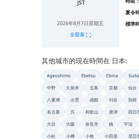
時區
JST
夏令
2026年8月7日星期五
標準時
⛶
全螢幕
其他城市的現在時間在 日本:
Ageoshimo
Ebetsu
Ebina
Suita
中野
久留米
五島
京都
仙台
八重洲
出雲
函館
刈谷
別府
名古屋
呉
和歌山
唐津
四日
大目
大阪
奈良市
姚
宇治
小松
小樽
小牧
小田原
尼亞