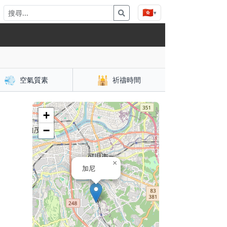
🇭🇰
▾
💨
🕌
空氣質素
祈禱時間
+
−
×
加尼