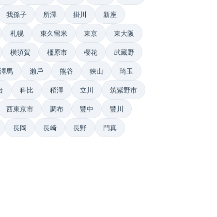
我孫子
所澤
掛川
新座
札幌
東久留米
東京
東大阪
橫須賀
橿原市
櫻花
武藏野
澤馬
瀨戶
熊谷
狹山
琦玉
台
科比
稻澤
立川
筑紫野市
西東京市
調布
豐中
豐川
長岡
長崎
長野
門真