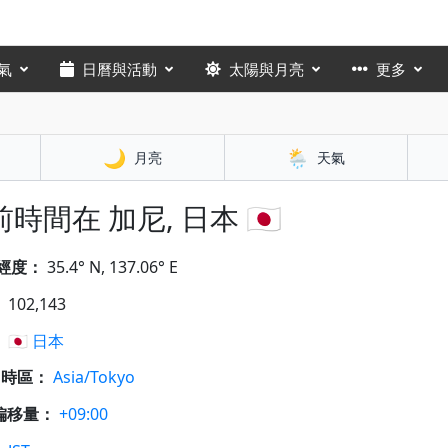
氣
日曆與活動
太陽與月亮
更多
🌙
🌦️
月亮
天氣
時間在 加尼, 日本 🇯🇵
經度：
35.4° N, 137.06° E
：
102,143
：
🇯🇵
日本
A 時區：
Asia/Tokyo
偏移量：
+09:00