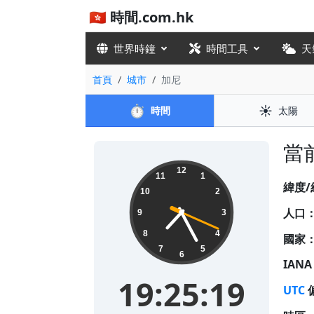
🇭🇰 時間.com.hk
世界時鐘
時間工具
天
首頁
城市
加尼
⏱️
☀️
時間
太陽
當前
19:25:19
12
11
1
緯度/
10
2
人口
9
3
8
4
國家
7
5
6
IAN
19:25:19
UTC