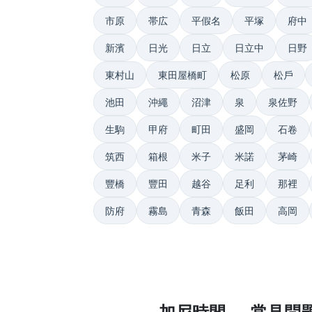
市原
帯広
平假名
平塚
府中
新濱
日光
日立
日立中
日野
東村山
東田屋橋町
松原
松戶
池田
沖繩
沼津
泉
泉佐野
生駒
甲府
町田
盛岡
石卷
筑西
箱根
米子
米諾
茅崎
豐橋
豐田
越谷
足利
那裡
防府
霧島
青森
飯田
高岡
加尼時間 — 常見問