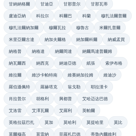
甘納納格爾
甘迪亞
甘那普尔
甘那瓦蒂
盧迪亞納
科拉尔
科爾巴
科蘭
穆扎法爾普爾
穆扎法爾納加爾
穆爾瓦拉
穆魯古
米爾扎普爾
米里亞爾古達
納加夫爾格
納加爾科爾
納威孟買
納格普
納格達
納爾岡達
納爾馬達普爾姆
納瓦爾西
納西克
納迪亞德
紙張
索伊布格
維拉爾
維沙卡帕特南
維賽納加拉姆
維迪沙
羅伯遜佩特
羅赫塔克
翁戈勒
耶拉漢卡
肖拉普尔
胡格利
興都普
艾哈迈达巴德
艾洛雷
艾澤瓦爾
艾羅利
英帕爾
英格拉茲巴扎
莫加
莫哈利
莫提哈里
莫比
莫爾穆高
莫雷納
菲羅札巴德
蒂魯內爾維利