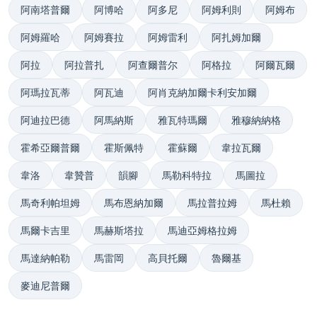
阿南塔普爾
阿博哈
阿多尼
阿姆利則
阿姆布
阿姆羅哈
阿姆賽拉
阿姆雷利
阿扎姆加爾
阿拉
阿拉普扎
阿查爾普尔
阿格拉
阿爾瓦爾
阿瑪拉瓦蒂
阿瓦迪
阿肖克納加爾卡利安加爾
阿迪拉巴德
阿馬納斯
雅瓦特瑪爾
雅穆納納格
霍希亞爾普爾
霍斯佩特
霍蘇爾
韋拉瓦爾
韋洛
韋贊普
韻腳
馬勒科特拉
馬圖拉
馬奇利帕坦姆
馬布恩納加爾
馬拉普拉姆
馬杜賴
馬爾卡吉里
馬赫斯塔拉
馬迪亞姆格拉姆
馬達納帕勒
馬雷岡
高貝托爾
魯爾基
麥迪尼普爾