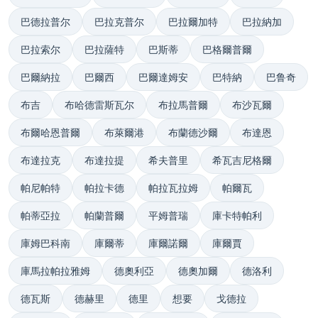
巴德拉普尔
巴拉克普尔
巴拉爾加特
巴拉納加
巴拉索尔
巴拉薩特
巴斯蒂
巴格爾普爾
巴爾納拉
巴爾西
巴爾達姆安
巴特納
巴鲁奇
布吉
布哈德雷斯瓦尔
布拉馬普爾
布沙瓦爾
布爾哈恩普爾
布萊爾港
布蘭德沙爾
布達恩
布達拉克
布達拉提
希夫普里
希瓦吉尼格爾
帕尼帕特
帕拉卡德
帕拉瓦拉姆
帕爾瓦
帕蒂亞拉
帕蘭普爾
平姆普瑞
庫卡特帕利
庫姆巴科南
庫爾蒂
庫爾諾爾
庫爾賈
庫馬拉帕拉雅姆
德奧利亞
德奧加爾
德洛利
德瓦斯
德赫里
德里
想要
戈德拉