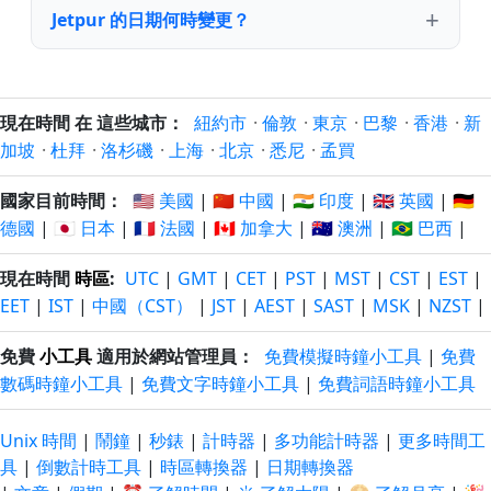
Jetpur 的日期何時變更？
現在時間 在 這些城市：
紐約市
·
倫敦
·
東京
·
巴黎
·
香港
·
新
加坡
·
杜拜
·
洛杉磯
·
上海
·
北京
·
悉尼
·
孟買
國家目前時間：
🇺🇸 美國
|
🇨🇳 中國
|
🇮🇳 印度
|
🇬🇧 英國
|
🇩🇪
德國
|
🇯🇵 日本
|
🇫🇷 法國
|
🇨🇦 加拿大
|
🇦🇺 澳洲
|
🇧🇷 巴西
|
現在時間
時區
:
UTC
|
GMT
|
CET
|
PST
|
MST
|
CST
|
EST
|
EET
|
IST
|
中國（CST）
|
JST
|
AEST
|
SAST
|
MSK
|
NZST
|
免費
小工具
適用於網站管理員：
免費模擬時鐘小工具
|
免費
數碼時鐘小工具
|
免費文字時鐘小工具
|
免費詞語時鐘小工具
Unix 時間
|
鬧鐘
|
秒錶
|
計時器
|
多功能計時器
|
更多時間工
具
|
倒數計時工具
|
時區轉換器
|
日期轉換器