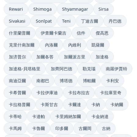
Rewari
Shimoga
Shyamnagar
Sirsa
Sivakasi
Sonīpat
Teni
丁迪古爾
丹巴德
什里蘭普爾
伊查爾卡蘭吉
信件
傑高恩
克里什南加爾
內洛爾
內維利
凱薩爾
加济普尔
加爾各答
加爾派古里
加達格
加達格-貝塔格里
加齊阿巴德
勒克瑙
南羅伊賈特
南迪亞爾
南都巴
博塔德
博帕爾
卡利安
卡希普爾
卡拉伊庫迪
卡拉布拉吉
卡拉庫里奇
卡拉格普爾
卡斯甘吉
卡爾達
卡納
卡納爾
卡蒂哈
卡達帕
卡里姆納加爾
卡金納達
卡馬姆
卡魯爾
印多爾
古爾岡
古納