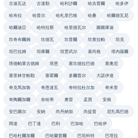
古迪瓦达
古達勒
哈利沙爾
哈吉普爾
哈多伊
哈布拉
哈普尔
哈札里巴格
哈桑
哈爾德瓦尼
哈爾迪亞
哈特拉斯
哈里德瓦尔
圖圖庫迪
坎奇布爾姆
坎德瓦
坎普爾
坎查拉帕
坦克
坦巴拉姆
坦庫爾
坦贾武尔
基尚格
塔內薩爾
塔德帕莱古德姆
塔恩
塞坎德拉巴德
塞奧尼
塞里林甘帕勒
塞霍爾
多爾普尔
大諾伊達
奇克馬加魯
奇恩達瓦
奇特拉杜尔加
奇米里
奇陶爾加爾
奈哈蒂
奧雷
孟買
安南
安巴圖尔
安納
尚丹納加
尚提普
尼扎瑪巴德
岡達
巴丁達
巴利
巴加哈
巴哈伊
巴哈杜爾加爾
巴哈蘭普爾
巴坦科特
巴塔拉