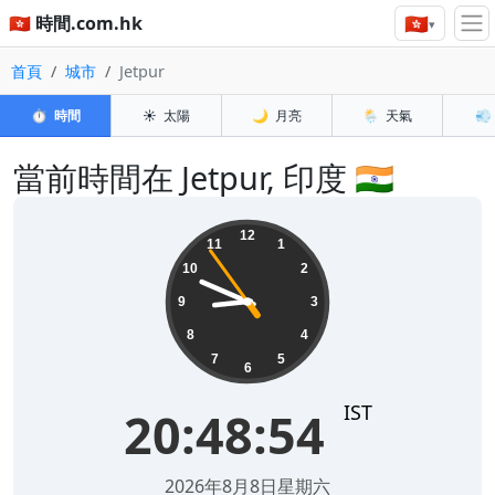
🇭🇰
🇭🇰 時間.com.hk
▾
首頁
城市
Jetpur
⏱️
時間
☀️
太陽
🌙
月亮
🌦️
天氣
💨
當前時間在 Jetpur, 印度 🇮🇳
20:48:55
12
11
1
10
2
9
3
8
4
7
5
6
IST
20:48:55
2026年8月8日星期六