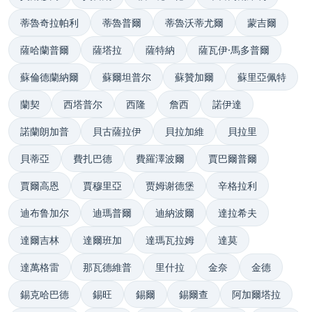
蒂魯奇拉帕利
蒂魯普爾
蒂魯沃蒂尤爾
蒙吉爾
薩哈蘭普爾
薩塔拉
薩特納
薩瓦伊·馬多普爾
蘇倫德蘭納爾
蘇爾坦普尔
蘇贊加爾
蘇里亞佩特
蘭契
西塔普尔
西隆
詹西
諾伊達
諾蘭朗加普
貝古薩拉伊
貝拉加維
貝拉里
貝蒂亞
費扎巴德
費羅澤波爾
賈巴爾普爾
賈爾高恩
賈穆里亞
贾姆谢德堡
辛格拉利
迪布鲁加尔
迪瑪普爾
迪納波爾
達拉希夫
達爾吉林
達爾班加
達瑪瓦拉姆
達莫
達萬格雷
那瓦德維普
里什拉
金奈
金德
錫克哈巴德
錫旺
錫爾
錫爾查
阿加爾塔拉