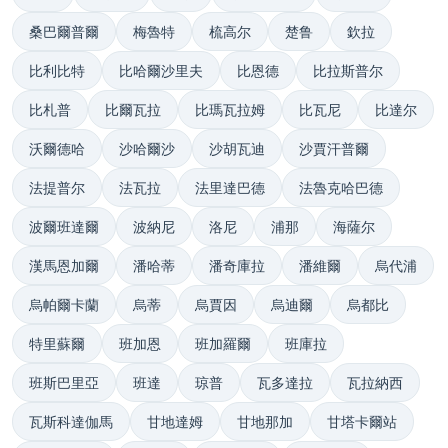
桑巴爾普爾
梅魯特
梳高尔
楚鲁
欽拉
比利比特
比哈爾沙里夫
比恩德
比拉斯普尔
比札普
比爾瓦拉
比瑪瓦拉姆
比瓦尼
比達尔
沃爾德哈
沙哈爾沙
沙胡瓦迪
沙賈汗普爾
法提普尔
法瓦拉
法里達巴德
法魯克哈巴德
波爾班達爾
波納尼
洛尼
浦那
海薩尔
漢馬恩加爾
潘哈蒂
潘奇庫拉
潘維爾
烏代浦
烏帕爾卡蘭
烏蒂
烏賈因
烏迪爾
烏都比
特里蘇爾
班加恩
班加羅爾
班庫拉
班斯巴里亞
班達
琼普
瓦多達拉
瓦拉納西
瓦斯科達伽馬
甘地達姆
甘地那加
甘塔卡爾站