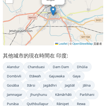
Leaflet
|
©
OpenStreetMap
貢獻者
其他城市的現在時間在 印度:
Alandur
Chanduasi
Dam Dam
Dhūlia
Dombivli
Etāwah
Gajuwaka
Gaya
Gosāba
Itārsi
Jagādhri
Jagtiāl
Jālna
Jamnagar
Jhunjhunu
Kāmārhāti
Parbhani
Punāsa
Quthbullapur
Rānipet
Rewa