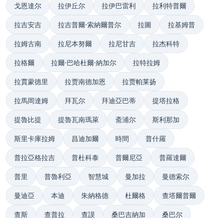
戈恩達尔
拉伊丘尔
拉伊巴雷利
拉利特普爾
拉吉安吉
拉吉普爾·索納爾普尔
拉圖
拉基姆普
拉姆古南
拉尼本努爾
拉尼甘吉
拉杰科特
拉格爾
拉爾·巴哈杜爾·納加尔
拉特拉姆
拉賈蒙德里
拉贾南德加恩
拉贾帕莱扬
拉馬岡達姆
拜瓦尔
拜迪亞巴蒂
提塔拉格
提魯比提
提魯瓦南瑪萊
斋浦尔
斯利那加
斯里卡庫拉姆
昌迪加爾
時間
普什羅
普拉亞格拉吉
普杜科泰
普爾尼亞
普羅達爾
普里
普魯利亞
智慧城
曼加拉
曼德索尔
曼迪亞
本迪
朱納格德
杜爾格
查塔爾普爾
查斯
查普拉
查謨
桑巴吉納加
桑巴尔