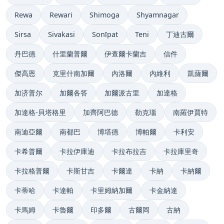
Rewa
Rewari
Shimoga
Shyamnagar
Sirsa
Sivakasi
Sonīpat
Teni
丁迪古爾
丹巴德
什里蘭普爾
伊查爾卡蘭吉
信件
傑高恩
克里什南加爾
內洛爾
內維利
凱薩爾
加济普尔
加爾各答
加爾派古里
加達格
加達格-貝塔格里
加齊阿巴德
勒克瑙
南羅伊賈特
南迪亞爾
南都巴
博塔德
博帕爾
卡利安
卡希普爾
卡拉伊庫迪
卡拉布拉吉
卡拉庫里奇
卡拉格普爾
卡斯甘吉
卡爾達
卡納
卡納爾
卡蒂哈
卡達帕
卡里姆納加爾
卡金納達
卡馬姆
卡魯爾
印多爾
古爾岡
古納