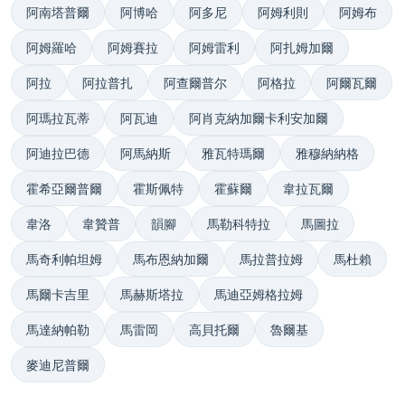
阿南塔普爾
阿博哈
阿多尼
阿姆利則
阿姆布
阿姆羅哈
阿姆賽拉
阿姆雷利
阿扎姆加爾
阿拉
阿拉普扎
阿查爾普尔
阿格拉
阿爾瓦爾
阿瑪拉瓦蒂
阿瓦迪
阿肖克納加爾卡利安加爾
阿迪拉巴德
阿馬納斯
雅瓦特瑪爾
雅穆納納格
霍希亞爾普爾
霍斯佩特
霍蘇爾
韋拉瓦爾
韋洛
韋贊普
韻腳
馬勒科特拉
馬圖拉
馬奇利帕坦姆
馬布恩納加爾
馬拉普拉姆
馬杜賴
馬爾卡吉里
馬赫斯塔拉
馬迪亞姆格拉姆
馬達納帕勒
馬雷岡
高貝托爾
魯爾基
麥迪尼普爾