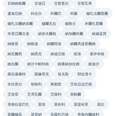
甘納納格爾
甘迪亞
甘那普尔
甘那瓦蒂
盧迪亞納
科拉尔
科爾巴
科蘭
穆扎法爾普爾
穆扎法爾納加爾
穆爾瓦拉
穆魯古
米爾扎普爾
米里亞爾古達
納加夫爾格
納加爾科爾
納威孟買
納格普
納格達
納爾岡達
納爾馬達普爾姆
納瓦爾西
納西克
納迪亞德
紙張
索伊布格
維拉爾
維沙卡帕特南
維賽納加拉姆
維迪沙
羅伯遜佩特
羅赫塔克
翁戈勒
耶拉漢卡
肖拉普尔
胡格利
興都普
艾哈迈达巴德
艾洛雷
艾澤瓦爾
艾羅利
英帕爾
英格拉茲巴扎
莫加
莫哈利
莫提哈里
莫比
莫爾穆高
莫雷納
菲羅札巴德
蒂魯內爾維利