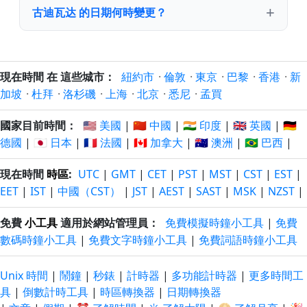
古迪瓦达 的日期何時變更？
現在時間 在 這些城市：
紐約市
·
倫敦
·
東京
·
巴黎
·
香港
·
新
加坡
·
杜拜
·
洛杉磯
·
上海
·
北京
·
悉尼
·
孟買
國家目前時間：
🇺🇸 美國
|
🇨🇳 中國
|
🇮🇳 印度
|
🇬🇧 英國
|
🇩🇪
德國
|
🇯🇵 日本
|
🇫🇷 法國
|
🇨🇦 加拿大
|
🇦🇺 澳洲
|
🇧🇷 巴西
|
現在時間
時區
:
UTC
|
GMT
|
CET
|
PST
|
MST
|
CST
|
EST
|
EET
|
IST
|
中國（CST）
|
JST
|
AEST
|
SAST
|
MSK
|
NZST
|
免費
小工具
適用於網站管理員：
免費模擬時鐘小工具
|
免費
數碼時鐘小工具
|
免費文字時鐘小工具
|
免費詞語時鐘小工具
Unix 時間
|
鬧鐘
|
秒錶
|
計時器
|
多功能計時器
|
更多時間工
具
|
倒數計時工具
|
時區轉換器
|
日期轉換器