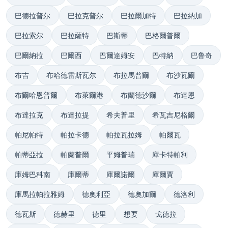
巴德拉普尔
巴拉克普尔
巴拉爾加特
巴拉納加
巴拉索尔
巴拉薩特
巴斯蒂
巴格爾普爾
巴爾納拉
巴爾西
巴爾達姆安
巴特納
巴鲁奇
布吉
布哈德雷斯瓦尔
布拉馬普爾
布沙瓦爾
布爾哈恩普爾
布萊爾港
布蘭德沙爾
布達恩
布達拉克
布達拉提
希夫普里
希瓦吉尼格爾
帕尼帕特
帕拉卡德
帕拉瓦拉姆
帕爾瓦
帕蒂亞拉
帕蘭普爾
平姆普瑞
庫卡特帕利
庫姆巴科南
庫爾蒂
庫爾諾爾
庫爾賈
庫馬拉帕拉雅姆
德奧利亞
德奧加爾
德洛利
德瓦斯
德赫里
德里
想要
戈德拉