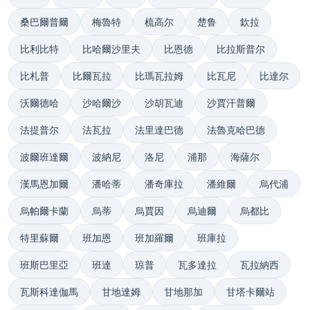
桑巴爾普爾
梅魯特
梳高尔
楚鲁
欽拉
比利比特
比哈爾沙里夫
比恩德
比拉斯普尔
比札普
比爾瓦拉
比瑪瓦拉姆
比瓦尼
比達尔
沃爾德哈
沙哈爾沙
沙胡瓦迪
沙賈汗普爾
法提普尔
法瓦拉
法里達巴德
法魯克哈巴德
波爾班達爾
波納尼
洛尼
浦那
海薩尔
漢馬恩加爾
潘哈蒂
潘奇庫拉
潘維爾
烏代浦
烏帕爾卡蘭
烏蒂
烏賈因
烏迪爾
烏都比
特里蘇爾
班加恩
班加羅爾
班庫拉
班斯巴里亞
班達
琼普
瓦多達拉
瓦拉納西
瓦斯科達伽馬
甘地達姆
甘地那加
甘塔卡爾站