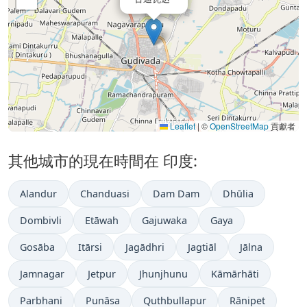
Leaflet
|
©
OpenStreetMap
貢獻者
其他城市的現在時間在 印度:
Alandur
Chanduasi
Dam Dam
Dhūlia
Dombivli
Etāwah
Gajuwaka
Gaya
Gosāba
Itārsi
Jagādhri
Jagtiāl
Jālna
Jamnagar
Jetpur
Jhunjhunu
Kāmārhāti
Parbhani
Punāsa
Quthbullapur
Rānipet