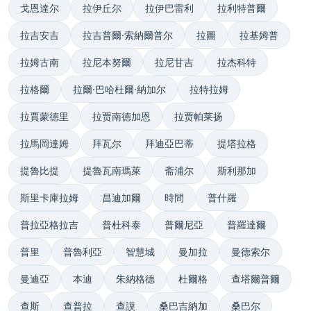
戈恩達尔
拉伊丘尔
拉伊巴雷利
拉利特普爾
拉吉安吉
拉吉普爾·索納爾普尔
拉圖
拉基姆普
拉姆古南
拉尼本努爾
拉尼甘吉
拉杰科特
拉格爾
拉爾·巴哈杜爾·納加尔
拉特拉姆
拉賈蒙德里
拉贾南德加恩
拉贾帕莱扬
拉馬岡達姆
拜瓦尔
拜迪亞巴蒂
提塔拉格
提魯比提
提魯瓦南瑪萊
斋浦尔
斯利那加
斯里卡庫拉姆
昌迪加爾
時間
普什羅
普拉亞格拉吉
普杜科泰
普爾尼亞
普羅達爾
普里
普魯利亞
智慧城
曼加拉
曼德索尔
曼迪亞
本迪
朱納格德
杜爾格
查塔爾普爾
查斯
查普拉
查謨
桑巴吉納加
桑巴尔