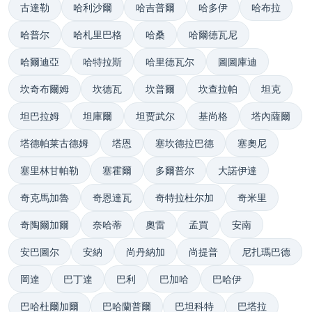
古達勒
哈利沙爾
哈吉普爾
哈多伊
哈布拉
哈普尔
哈札里巴格
哈桑
哈爾德瓦尼
哈爾迪亞
哈特拉斯
哈里德瓦尔
圖圖庫迪
坎奇布爾姆
坎德瓦
坎普爾
坎查拉帕
坦克
坦巴拉姆
坦庫爾
坦贾武尔
基尚格
塔內薩爾
塔德帕莱古德姆
塔恩
塞坎德拉巴德
塞奧尼
塞里林甘帕勒
塞霍爾
多爾普尔
大諾伊達
奇克馬加魯
奇恩達瓦
奇特拉杜尔加
奇米里
奇陶爾加爾
奈哈蒂
奧雷
孟買
安南
安巴圖尔
安納
尚丹納加
尚提普
尼扎瑪巴德
岡達
巴丁達
巴利
巴加哈
巴哈伊
巴哈杜爾加爾
巴哈蘭普爾
巴坦科特
巴塔拉