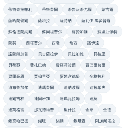
蒂魯奇拉帕利
蒂魯普爾
蒂魯沃蒂尤爾
蒙吉爾
薩哈蘭普爾
薩塔拉
薩特納
薩瓦伊·馬多普爾
蘇倫德蘭納爾
蘇爾坦普尔
蘇贊加爾
蘇里亞佩特
蘭契
西塔普尔
西隆
詹西
諾伊達
諾蘭朗加普
貝古薩拉伊
貝拉加維
貝拉里
貝蒂亞
費扎巴德
費羅澤波爾
賈巴爾普爾
賈爾高恩
賈穆里亞
贾姆谢德堡
辛格拉利
迪布鲁加尔
迪瑪普爾
迪納波爾
達拉希夫
達爾吉林
達爾班加
達瑪瓦拉姆
達莫
達萬格雷
那瓦德維普
里什拉
金奈
金德
錫克哈巴德
錫旺
錫爾
錫爾查
阿加爾塔拉