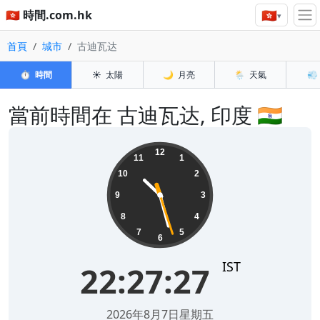
🇭🇰
🇭🇰 時間.com.hk
▾
首頁
城市
古迪瓦达
⏱️
時間
☀️
太陽
🌙
月亮
🌦️
天氣
💨
當前時間在 古迪瓦达, 印度 🇮🇳
22:27:28
12
11
1
10
2
9
3
8
4
7
5
6
IST
22:27:28
2026年8月7日星期五