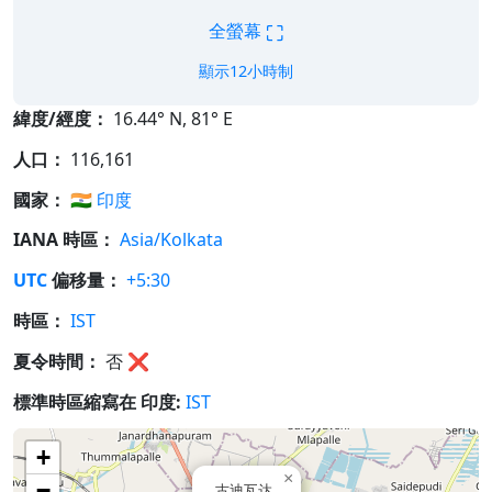
⛶
全螢幕
顯示12小時制
緯度/經度：
16.44° N, 81° E
人口：
116,161
國家：
🇮🇳
印度
IANA 時區：
Asia/Kolkata
UTC
偏移量：
+5:30
時區：
IST
夏令時間：
否
❌
標準時區縮寫在 印度:
IST
+
×
−
古迪瓦达