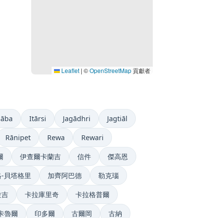
Leaflet
|
©
OpenStreetMap
貢獻者
sāba
Itārsi
Jagādhri
Jagtiāl
Rānipet
Rewa
Rewari
爾
伊查爾卡蘭吉
信件
傑高恩
-貝塔格里
加齊阿巴德
勒克瑙
拉吉
卡拉庫里奇
卡拉格普爾
卡魯爾
印多爾
古爾岡
古納