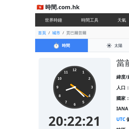
🇭🇰 時間.com.hk
世界時鐘
時間工具
天氣
首頁
城市
賈巴爾普爾
⏱️
☀️
時間
太陽
當前
20:22:21
12
11
1
緯度/
10
2
人口
9
3
8
4
國家
7
5
6
IAN
20:22:21
UTC