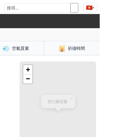
🇭🇰
▾
💨
🕌
空氣質素
祈禱時間
+
−
×
賈巴爾普爾