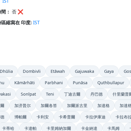
：
IST
時間：
否
❌
區縮寫在 印度:
IST
Dhūlia
Dombivli
Etāwah
Gajuwaka
Gaya
Go
nu
Kāmārhāti
Parbhani
Punāsa
Quthbullapur
vakasi
Sonīpat
Teni
丁迪古爾
丹巴德
什里蘭普
薩爾
加济普尔
加爾各答
加爾派古里
加達格
加達格
塔德
博帕爾
卡利安
卡希普爾
卡拉伊庫迪
卡拉布
卡蒂哈
卡達帕
卡里姆納加爾
卡金納達
卡馬姆