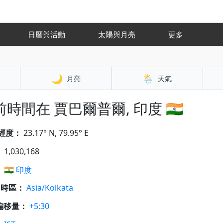
日曆與活動
太陽與月亮
更多
🌙
🌦️
月亮
天氣
時間在 賈巴爾普爾, 印度 🇮🇳
經度：
23.17° N, 79.95° E
：
1,030,168
：
🇮🇳
印度
A 時區：
Asia/Kolkata
偏移量：
+5:30