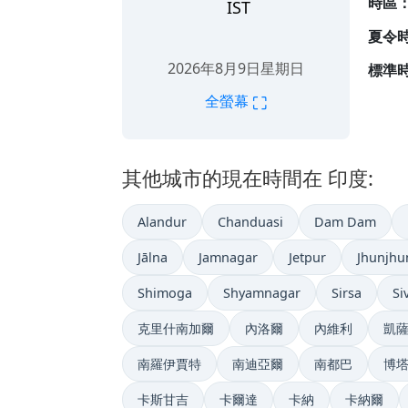
時區
IST
夏令
2026年8月9日星期日
標準時
⛶
全螢幕
其他城市的現在時間在 印度:
Alandur
Chanduasi
Dam Dam
Jālna
Jamnagar
Jetpur
Jhunjhu
Shimoga
Shyamnagar
Sirsa
Si
克里什南加爾
內洛爾
內維利
凱
南羅伊賈特
南迪亞爾
南都巴
博
卡斯甘吉
卡爾達
卡納
卡納爾