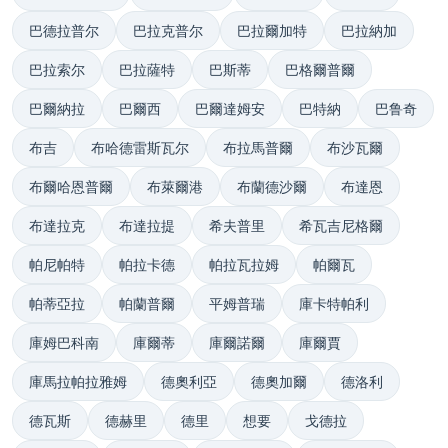
巴德拉普尔
巴拉克普尔
巴拉爾加特
巴拉納加
巴拉索尔
巴拉薩特
巴斯蒂
巴格爾普爾
巴爾納拉
巴爾西
巴爾達姆安
巴特納
巴鲁奇
布吉
布哈德雷斯瓦尔
布拉馬普爾
布沙瓦爾
布爾哈恩普爾
布萊爾港
布蘭德沙爾
布達恩
布達拉克
布達拉提
希夫普里
希瓦吉尼格爾
帕尼帕特
帕拉卡德
帕拉瓦拉姆
帕爾瓦
帕蒂亞拉
帕蘭普爾
平姆普瑞
庫卡特帕利
庫姆巴科南
庫爾蒂
庫爾諾爾
庫爾賈
庫馬拉帕拉雅姆
德奧利亞
德奧加爾
德洛利
德瓦斯
德赫里
德里
想要
戈德拉