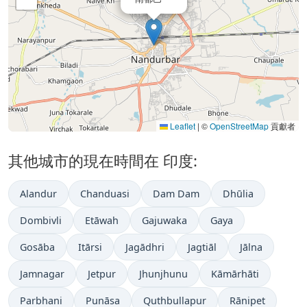
Leaflet
|
©
OpenStreetMap
貢獻者
其他城市的現在時間在 印度:
Alandur
Chanduasi
Dam Dam
Dhūlia
Dombivli
Etāwah
Gajuwaka
Gaya
Gosāba
Itārsi
Jagādhri
Jagtiāl
Jālna
Jamnagar
Jetpur
Jhunjhunu
Kāmārhāti
Parbhani
Punāsa
Quthbullapur
Rānipet