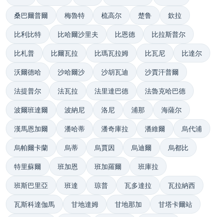
桑巴爾普爾
梅魯特
梳高尔
楚鲁
欽拉
比利比特
比哈爾沙里夫
比恩德
比拉斯普尔
比札普
比爾瓦拉
比瑪瓦拉姆
比瓦尼
比達尔
沃爾德哈
沙哈爾沙
沙胡瓦迪
沙賈汗普爾
法提普尔
法瓦拉
法里達巴德
法魯克哈巴德
波爾班達爾
波納尼
洛尼
浦那
海薩尔
漢馬恩加爾
潘哈蒂
潘奇庫拉
潘維爾
烏代浦
烏帕爾卡蘭
烏蒂
烏賈因
烏迪爾
烏都比
特里蘇爾
班加恩
班加羅爾
班庫拉
班斯巴里亞
班達
琼普
瓦多達拉
瓦拉納西
瓦斯科達伽馬
甘地達姆
甘地那加
甘塔卡爾站