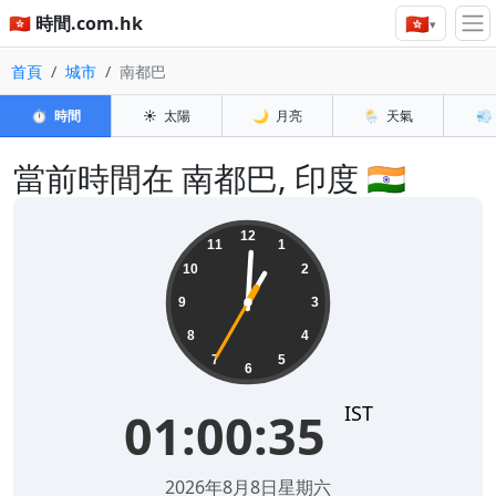
🇭🇰
🇭🇰 時間.com.hk
▾
首頁
城市
南都巴
⏱️
時間
☀️
太陽
🌙
月亮
🌦️
天氣
💨
當前時間在 南都巴, 印度 🇮🇳
01:00:35
12
11
1
10
2
9
3
8
4
7
5
6
IST
01:00:35
2026年8月8日星期六