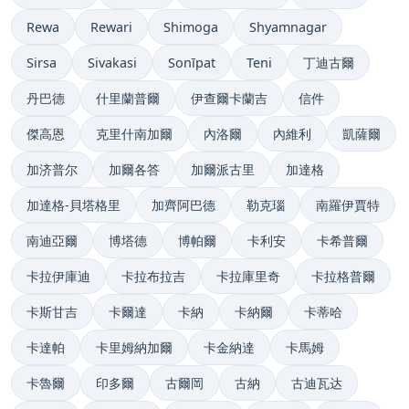
Rewa
Rewari
Shimoga
Shyamnagar
Sirsa
Sivakasi
Sonīpat
Teni
丁迪古爾
丹巴德
什里蘭普爾
伊查爾卡蘭吉
信件
傑高恩
克里什南加爾
內洛爾
內維利
凱薩爾
加济普尔
加爾各答
加爾派古里
加達格
加達格-貝塔格里
加齊阿巴德
勒克瑙
南羅伊賈特
南迪亞爾
博塔德
博帕爾
卡利安
卡希普爾
卡拉伊庫迪
卡拉布拉吉
卡拉庫里奇
卡拉格普爾
卡斯甘吉
卡爾達
卡納
卡納爾
卡蒂哈
卡達帕
卡里姆納加爾
卡金納達
卡馬姆
卡魯爾
印多爾
古爾岡
古納
古迪瓦达