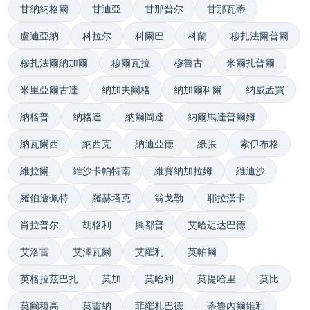
甘納納格爾
甘迪亞
甘那普尔
甘那瓦蒂
盧迪亞納
科拉尔
科爾巴
科蘭
穆扎法爾普爾
穆扎法爾納加爾
穆爾瓦拉
穆魯古
米爾扎普爾
米里亞爾古達
納加夫爾格
納加爾科爾
納威孟買
納格普
納格達
納爾岡達
納爾馬達普爾姆
納瓦爾西
納西克
納迪亞德
紙張
索伊布格
維拉爾
維沙卡帕特南
維賽納加拉姆
維迪沙
羅伯遜佩特
羅赫塔克
翁戈勒
耶拉漢卡
肖拉普尔
胡格利
興都普
艾哈迈达巴德
艾洛雷
艾澤瓦爾
艾羅利
英帕爾
英格拉茲巴扎
莫加
莫哈利
莫提哈里
莫比
莫爾穆高
莫雷納
菲羅札巴德
蒂魯內爾維利