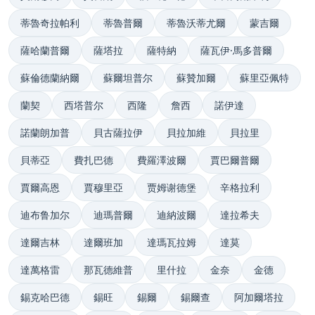
蒂魯奇拉帕利
蒂魯普爾
蒂魯沃蒂尤爾
蒙吉爾
薩哈蘭普爾
薩塔拉
薩特納
薩瓦伊·馬多普爾
蘇倫德蘭納爾
蘇爾坦普尔
蘇贊加爾
蘇里亞佩特
蘭契
西塔普尔
西隆
詹西
諾伊達
諾蘭朗加普
貝古薩拉伊
貝拉加維
貝拉里
貝蒂亞
費扎巴德
費羅澤波爾
賈巴爾普爾
賈爾高恩
賈穆里亞
贾姆谢德堡
辛格拉利
迪布鲁加尔
迪瑪普爾
迪納波爾
達拉希夫
達爾吉林
達爾班加
達瑪瓦拉姆
達莫
達萬格雷
那瓦德維普
里什拉
金奈
金德
錫克哈巴德
錫旺
錫爾
錫爾查
阿加爾塔拉