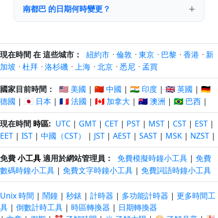
南都巴 的日期何時變更？
現在時間 在 這些城市：
紐約市
·
倫敦
·
東京
·
巴黎
·
香港
·
新
加坡
·
杜拜
·
洛杉磯
·
上海
·
北京
·
悉尼
·
孟買
國家目前時間：
🇺🇸 美國
|
🇨🇳 中國
|
🇮🇳 印度
|
🇬🇧 英國
|
🇩🇪
德國
|
🇯🇵 日本
|
🇫🇷 法國
|
🇨🇦 加拿大
|
🇦🇺 澳洲
|
🇧🇷 巴西
|
現在時間
時區
:
UTC
|
GMT
|
CET
|
PST
|
MST
|
CST
|
EST
|
EET
|
IST
|
中國（CST）
|
JST
|
AEST
|
SAST
|
MSK
|
NZST
|
免費
小工具
適用於網站管理員：
免費模擬時鐘小工具
|
免費
數碼時鐘小工具
|
免費文字時鐘小工具
|
免費詞語時鐘小工具
Unix 時間
|
鬧鐘
|
秒錶
|
計時器
|
多功能計時器
|
更多時間工
具
|
倒數計時工具
|
時區轉換器
|
日期轉換器