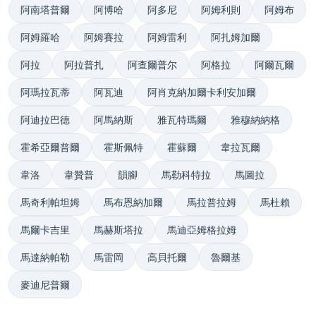
阿南塔普爾
阿博哈
阿多尼
阿姆利則
阿姆布
阿姆羅哈
阿姆賽拉
阿姆雷利
阿扎姆加爾
阿拉
阿拉普扎
阿查爾普尔
阿格拉
阿爾瓦爾
阿瑪拉瓦蒂
阿瓦迪
阿肖克納加爾卡利安加爾
阿迪拉巴德
阿馬納斯
雅瓦特瑪爾
雅穆納納格
霍希亞爾普爾
霍斯佩特
霍蘇爾
韋拉瓦爾
韋洛
韋贊普
韻腳
馬勒科特拉
馬圖拉
馬奇利帕坦姆
馬布恩納加爾
馬拉普拉姆
馬杜賴
馬爾卡吉里
馬赫斯塔拉
馬迪亞姆格拉姆
馬達納帕勒
馬雷岡
高貝托爾
魯爾基
麥迪尼普爾