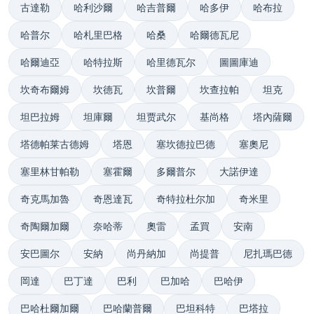
古達勒
哈利沙爾
哈吉普爾
哈多伊
哈布拉
哈普尔
哈札里巴格
哈桑
哈爾德瓦尼
哈爾迪亞
哈特拉斯
哈里德瓦尔
圖圖庫迪
坎奇布爾姆
坎德瓦
坎普爾
坎查拉帕
坦克
坦巴拉姆
坦庫爾
坦贾武尔
基尚格
塔內薩爾
塔德帕莱古德姆
塔恩
塞坎德拉巴德
塞奧尼
塞里林甘帕勒
塞霍爾
多爾普尔
大諾伊達
奇克馬加魯
奇恩達瓦
奇特拉杜尔加
奇米里
奇陶爾加爾
奈哈蒂
奧雷
孟買
安南
安巴圖尔
安納
尚丹納加
尚提普
尼扎瑪巴德
岡達
巴丁達
巴利
巴加哈
巴哈伊
巴哈杜爾加爾
巴哈蘭普爾
巴坦科特
巴塔拉