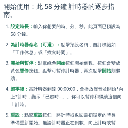
開始使用：此 58 分鐘 計時器的逐步指
南。
設定時長：
輸入你想要的時、分、秒。此頁面已預設為
58 分鐘。
為計時器命名（可選）：
點擊預設名稱，自訂標籤如
「工作休息」或「煮食時間」。
開始與暫停：
點擊綠色
開始
按鈕開始倒數。按鈕會變成
黃色
暫停
按鈕。點擊可暫停計時器，再次點擊
開始
則繼
續。
歸零後：
當計時器到達 00:00:00，會播放聲音並開始*向
上*計時，顯示「已超時...」。你可以暫停和繼續這個向
上計時。
重設：
點擊
重設
按鈕，將計時器返回最初設定的時長，
準備重新開始。無論計時器正在倒數、向上計時或暫