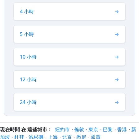
4 小時
5 小時
10 小時
12 小時
24 小時
現在時間 在 這些城市：
紐約市
·
倫敦
·
東京
·
巴黎
·
香港
·
新
加坡
·
杜拜
·
洛杉磯
·
上海
·
北京
·
悉尼
·
孟買