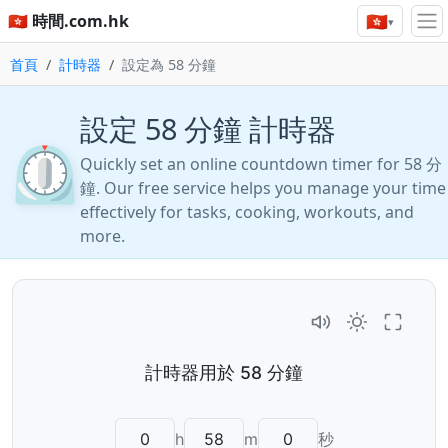
🇭🇰
🇭🇰 時間.com.hk
▾
首頁
計時器
設定為 58 分鐘
設定 58 分鐘 計時器
⏲️
Quickly set an online countdown timer for 58 分
鐘. Our free service helps you manage your time
effectively for tasks, cooking, workouts, and
more.
h
m
秒