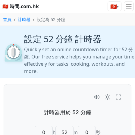
🇭🇰
🇭🇰 時間.com.hk
▾
首頁
計時器
設定為 52 分鐘
設定 52 分鐘 計時器
⏲️
Quickly set an online countdown timer for 52 分
鐘. Our free service helps you manage your time
effectively for tasks, cooking, workouts, and
more.
h
m
秒