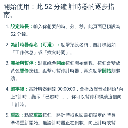
開始使用：此 52 分鐘 計時器的逐步指
南。
設定時長：
輸入你想要的時、分、秒。此頁面已預設為
52 分鐘。
為計時器命名（可選）：
點擊預設名稱，自訂標籤如
「工作休息」或「煮食時間」。
開始與暫停：
點擊綠色
開始
按鈕開始倒數。按鈕會變成
黃色
暫停
按鈕。點擊可暫停計時器，再次點擊
開始
則繼
續。
歸零後：
當計時器到達 00:00:00，會播放聲音並開始*向
上*計時，顯示「已超時...」。你可以暫停和繼續這個向
上計時。
重設：
點擊
重設
按鈕，將計時器返回最初設定的時長，
準備重新開始。無論計時器正在倒數、向上計時或暫