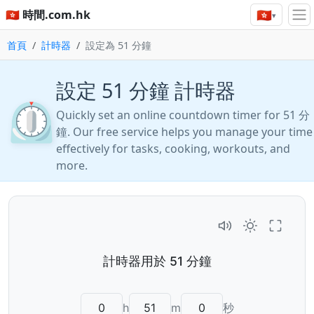
🇭🇰
🇭🇰 時間.com.hk
▾
首頁
計時器
設定為 51 分鐘
設定 51 分鐘 計時器
⏲️
Quickly set an online countdown timer for 51 分
鐘. Our free service helps you manage your time
effectively for tasks, cooking, workouts, and
more.
h
m
秒