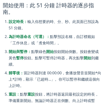
開始使用：此 51 分鐘 計時器的逐步指
南。
設定時長：
輸入你想要的時、分、秒。此頁面已預設為
51 分鐘。
為計時器命名（可選）：
點擊預設名稱，自訂標籤如
「工作休息」或「煮食時間」。
開始與暫停：
點擊綠色
開始
按鈕開始倒數。按鈕會變成
黃色
暫停
按鈕。點擊可暫停計時器，再次點擊
開始
則繼
續。
歸零後：
當計時器到達 00:00:00，會播放聲音並開始*向
上*計時，顯示「已超時...」。你可以暫停和繼續這個向
上計時。
重設：
點擊
重設
按鈕，將計時器返回最初設定的時長，
準備重新開始。無論計時器正在倒數、向上計時或暫