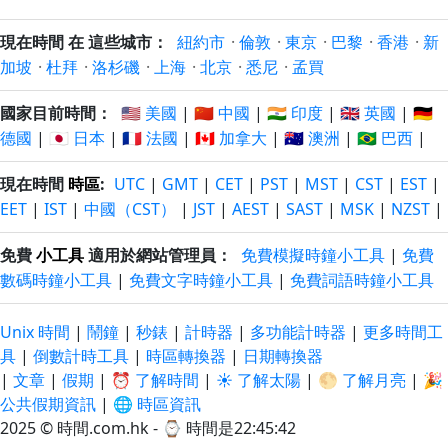
現在時間 在 這些城市：
紐約市
·
倫敦
·
東京
·
巴黎
·
香港
·
新
加坡
·
杜拜
·
洛杉磯
·
上海
·
北京
·
悉尼
·
孟買
國家目前時間：
🇺🇸 美國
|
🇨🇳 中國
|
🇮🇳 印度
|
🇬🇧 英國
|
🇩🇪
德國
|
🇯🇵 日本
|
🇫🇷 法國
|
🇨🇦 加拿大
|
🇦🇺 澳洲
|
🇧🇷 巴西
|
現在時間
時區
:
UTC
|
GMT
|
CET
|
PST
|
MST
|
CST
|
EST
|
EET
|
IST
|
中國（CST）
|
JST
|
AEST
|
SAST
|
MSK
|
NZST
|
免費
小工具
適用於網站管理員：
免費模擬時鐘小工具
|
免費
數碼時鐘小工具
|
免費文字時鐘小工具
|
免費詞語時鐘小工具
Unix 時間
|
鬧鐘
|
秒錶
|
計時器
|
多功能計時器
|
更多時間工
具
|
倒數計時工具
|
時區轉換器
|
日期轉換器
|
文章
|
假期
|
⏰ 了解時間
|
☀️ 了解太陽
|
🌕 了解月亮
|
🎉
公共假期資訊
|
🌐 時區資訊
2025 © 時間.com.hk - ⌚
時間是22:45:42