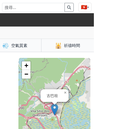
🇭🇰
▾
💨
🕌
空氣質素
祈禱時間
+
−
×
古巴坦