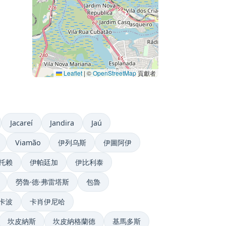
Leaflet
|
©
OpenStreetMap
貢獻者
Jacareí
Jandira
Jaú
Viamão
伊列乌斯
伊圖阿伊
托赖
伊帕廷加
伊比利泰
勞魯·德·弗雷塔斯
包魯
卡波
卡肖伊尼哈
坎皮納斯
坎皮納格蘭德
基馬多斯