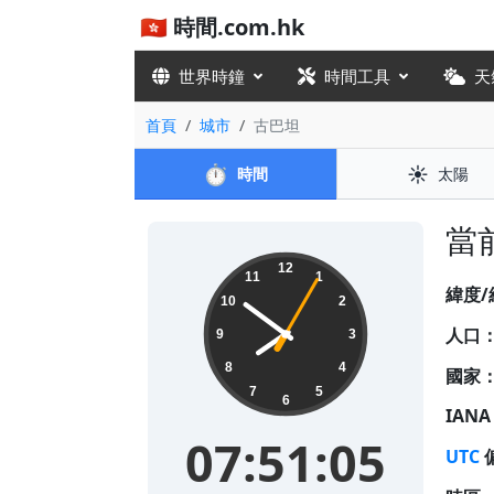
🇭🇰 時間.com.hk
世界時鐘
時間工具
天
首頁
城市
古巴坦
⏱️
☀️
時間
太陽
當前
07:51:06
12
11
1
緯度/
10
2
人口
9
3
8
4
國家
7
5
6
IAN
07:51:06
UTC