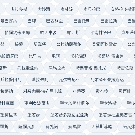
拉
多拉多斯
大沙灘
奧林達
奧貝拉巴
安格拉多斯
巴爾巴塞納
巴耶
巴西利亞
巴雷托斯
巴雷拉斯
巴
帕爾納米里姆
帕西丰多
帕西斯
平南甘哈巴
庫里蒂
掌聲
提蒙
新漢堡
普拉納爾蒂納
普索阿格雷勒
普
德帕爾尼巴
比里吉
毛阿
沃托蘭廷
沃爾塔·雷東達
塔斯
烏拉圭亞納
烏馬拉馬
特奧菲洛·奧托尼
特雷佐斯
瓜拉普阿瓦
瓜拉朱阿
瓦尔吉尼亚
瓦尔泽亚普拉斯达
科拉蒂納
科羅內爾·法布里卡諾
科蒂亞
索布拉
累西腓
斯杜蘇爾
聖利奧波爾多
聖卡埃坦杜蘇尔
聖卡洛斯
聖
若望梅里蒂
聖若瑟
聖若瑟多斯皮尼亞斯
聖若瑟杜里奧普雷
拉羅斯
薩爾瓦多
蘇扎諾
蘇馬雷
西莫斯菲略
諾瓦