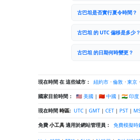
古巴坦是否實行夏令時間？
古巴坦 的 UTC 偏移是多少
古巴坦 的日期何時變更？
現在時間 在 這些城市：
紐約市
·
倫敦
·
東京
國家目前時間：
🇺🇸 美國
|
🇨🇳 中國
|
🇮🇳 印度
現在時間
時區
:
UTC
|
GMT
|
CET
|
PST
|
M
免費
小工具
適用於網站管理員：
免費模擬時