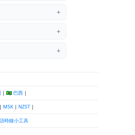
洲
|
🇧🇷 巴西
|
|
MSK
|
NZST
|
語時鐘小工具