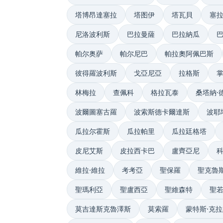
塔博昂達塞拉
塔图伊
塔瓦貝
塞
尼洛波利斯
巴拉曼薩
巴拉納瓜
帕尔奥萨
帕尔尼巴
帕拉奧阿佩巴斯
彼得羅波利斯
戈亞尼亞
拉格斯
林梅拉
查佩科
格拉瓦泰
桑塔納·
波爾圖塞古羅
波索斯德卡爾達斯
波耶
瓜拉尔霍斯
瓜拉帕里
瓜拉廷格塔
皮尼艾斯
皮拉西卡巴
盧齊亞尼
維拉·維拉
考考亞
聖保羅
聖克魯
聖瑪利亞
聖盧西亞
聖維森特
聖
莫吉達斯克魯澤斯
莫索羅
蒙特斯·克