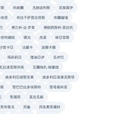
雷斯
尚維爾
尤納波利斯
尼泰羅伊
魯埃里
布拉干萨普拉塔斯
布爾穆瑙
巴
弗兰科·达·罗查
弗朗西斯科·莫拉托
魯登特總統
曙光
杰基
林亞雷斯
沙普卡亞
法蘭卡
波圖卡圖
瑪莉莉亞
瓊迪亞伊
瓜伊巴
瓦拉達雷斯州長
瓦爾熱扎·格蘭德
維多利亞德聖安東
維多利亞達康克斯塔
多斯
聖巴巴拉多埃斯特
聖母索科若
托
聖麗塔
莫吉瓜蘇
弗里布魯戈
貝倫
貝洛奧里藏特