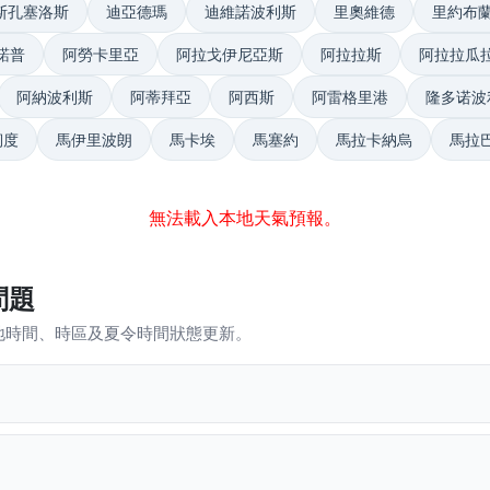
瓦斯孔塞洛斯
迪亞德瑪
迪維諾波利斯
里奧維德
里約布
諾普
阿勞卡里亞
阿拉戈伊尼亞斯
阿拉拉斯
阿拉拉瓜
阿納波利斯
阿蒂拜亞
阿西斯
阿雷格里港
隆多诺波
韌度
馬伊里波朗
馬卡埃
馬塞約
馬拉卡納烏
馬拉
無法載入本地天氣預報。
問題
地時間、時區及夏令時間狀態更新。