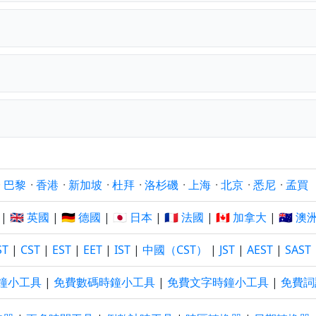
？
·
巴黎
·
香港
·
新加坡
·
杜拜
·
洛杉磯
·
上海
·
北京
·
悉尼
·
孟買
|
🇬🇧 英國
|
🇩🇪 德國
|
🇯🇵 日本
|
🇫🇷 法國
|
🇨🇦 加拿大
|
🇦🇺 澳
ST
|
CST
|
EST
|
EET
|
IST
|
中國（CST）
|
JST
|
AEST
|
SAST
鐘小工具
|
免費數碼時鐘小工具
|
免費文字時鐘小工具
|
免費詞