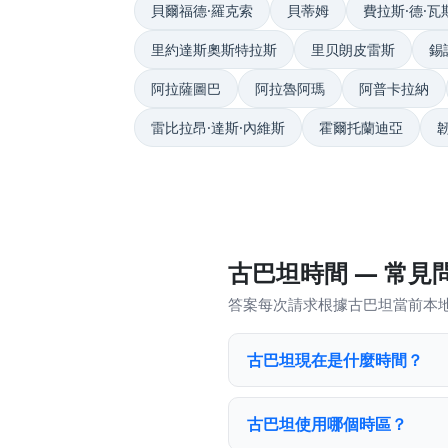
貝爾福德·羅克索
貝蒂姆
費拉斯·德·
里約達斯奧斯特拉斯
里贝朗皮雷斯
錫
阿拉薩圖巴
阿拉魯阿瑪
阿普卡拉納
雷比拉昂·達斯·內維斯
霍爾托蘭迪亞
古巴坦時間 — 常見
答案每次請求根據古巴坦當前本
古巴坦現在是什麼時間？
古巴坦使用哪個時區？