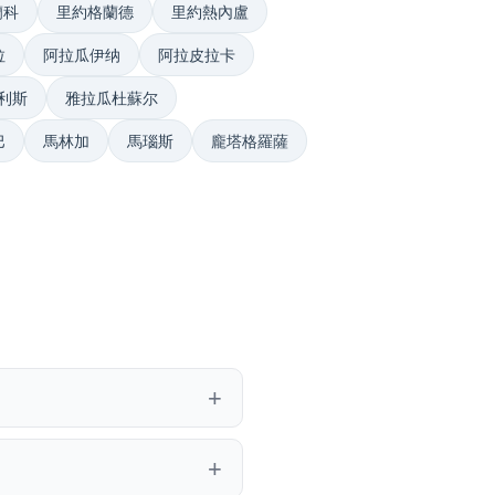
蘭科
里約格蘭德
里約熱內盧
拉
阿拉瓜伊纳
阿拉皮拉卡
利斯
雅拉瓜杜蘇尔
巴
馬林加
馬瑙斯
龐塔格羅薩