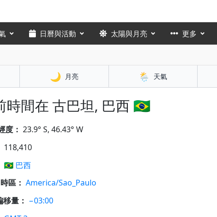
氣
日曆與活動
太陽與月亮
更多
🌙
🌦️
月亮
天氣
時間在 古巴坦, 巴西 🇧🇷
經度：
23.9° S, 46.43° W
：
118,410
：
🇧🇷
巴西
A 時區：
America/Sao_Paulo
偏移量：
−03:00