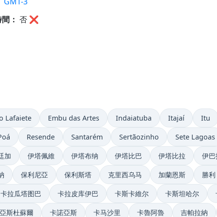
：
GMT-3
時間：
否
❌
o Lafaiete
Embu das Artes
Indaiatuba
Itajaí
Itu
Poá
Resende
Santarém
Sertãozinho
Sete Lagoas
廷加
伊塔佩維
伊塔布纳
伊塔比巴
伊塔比拉
伊巴
納
保利尼亞
保利斯塔
克里西乌马
加蘭恩斯
勝利
卡拉瓜塔图巴
卡拉皮库伊巴
卡斯卡維尔
卡斯坦哈尔
亞斯杜蘇爾
卡諾亞斯
卡马沙里
卡魯阿魯
吉帕拉納