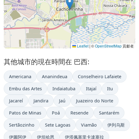
Leaflet
|
©
OpenStreetMap
貢獻者
其他城市的現在時間在 巴西:
Americana
Ananindeua
Conselheiro Lafaiete
Embu das Artes
Indaiatuba
Itajaí
Itu
Jacareí
Jandira
Jaú
Juazeiro do Norte
Patos de Minas
Poá
Resende
Santarém
Sertãozinho
Sete Lagoas
Viamão
伊列乌斯
伊圖阿伊
伊坦哈恩
伊塔佩塞里卡達塞拉