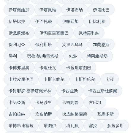
伊塔佩廷加
伊塔佩維
伊塔布纳
伊塔比巴
伊塔比拉
伊巴托赖
伊帕廷加
伊比利泰
伊瓜蘇瀑布
伊陶奎奎塞圖巴
佩特羅利納
保利尼亞
保利斯塔
克里西乌马
加蘭恩斯
勝利
勞魯·德·弗雷塔斯
包魯
博阿維斯塔
卡博弗里奥
卡坦杜瓦
卡拉瓜塔图巴
卡拉皮库伊巴
卡斯卡維尔
卡斯坦哈尔
卡波
卡肖耶罗·德伊塔佩米林
卡西亞斯
卡西亞斯杜蘇爾
卡諾亞斯
卡马沙里
卡魯阿魯
古巴坦
吉帕拉納
坎皮納斯
坎皮納格蘭德
基馬多斯
塔博昂達塞拉
塔图伊
塔瓦貝
塞拉
多拉多斯