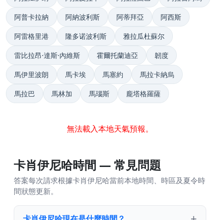
阿普卡拉納
阿納波利斯
阿蒂拜亞
阿西斯
阿雷格里港
隆多诺波利斯
雅拉瓜杜蘇尔
雷比拉昂·達斯·內維斯
霍爾托蘭迪亞
韌度
馬伊里波朗
馬卡埃
馬塞約
馬拉卡納烏
馬拉巴
馬林加
馬瑙斯
龐塔格羅薩
無法載入本地天氣預報。
卡肖伊尼哈時間 — 常見問題
答案每次請求根據卡肖伊尼哈當前本地時間、時區及夏令時
間狀態更新。
卡肖伊尼哈現在是什麼時間？