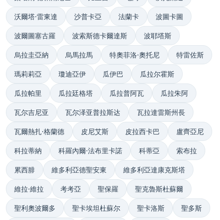
沃爾塔·雷東達
沙普卡亞
法蘭卡
波圖卡圖
波爾圖塞古羅
波索斯德卡爾達斯
波耶塔斯
烏拉圭亞納
烏馬拉馬
特奧菲洛·奧托尼
特雷佐斯
瑪莉莉亞
瓊迪亞伊
瓜伊巴
瓜拉尔霍斯
瓜拉帕里
瓜拉廷格塔
瓜拉普阿瓦
瓜拉朱阿
瓦尔吉尼亚
瓦尔泽亚普拉斯达
瓦拉達雷斯州長
瓦爾熱扎·格蘭德
皮尼艾斯
皮拉西卡巴
盧齊亞尼
科拉蒂納
科羅內爾·法布里卡諾
科蒂亞
索布拉
累西腓
維多利亞德聖安東
維多利亞達康克斯塔
維拉·維拉
考考亞
聖保羅
聖克魯斯杜蘇爾
聖利奧波爾多
聖卡埃坦杜蘇尔
聖卡洛斯
聖多斯