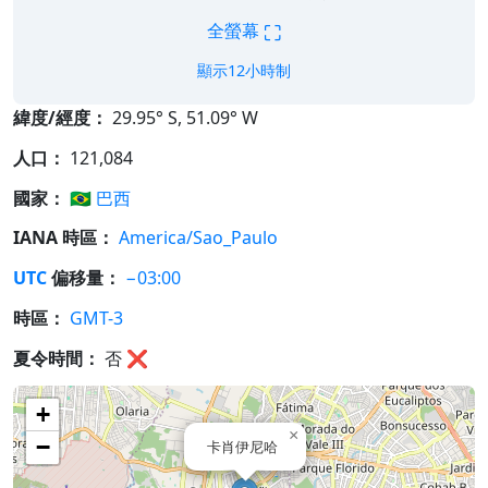
⛶
全螢幕
顯示12小時制
緯度/經度：
29.95° S, 51.09° W
人口：
121,084
國家：
🇧🇷
巴西
IANA 時區：
America/Sao_Paulo
UTC
偏移量：
−03:00
時區：
GMT-3
夏令時間：
否
❌
+
×
−
卡肖伊尼哈