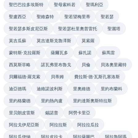
聖巴巴拉多埃斯特
聖母索科若
聖瑪利亞
聖盧西亞
聖維森特
聖若望梅里蒂
聖若瑟
聖若瑟多斯皮尼亞斯
聖若瑟杜里奧普雷托
聖麗塔
莫吉瓜蘇
莫吉達斯克魯澤斯
莫索羅
蒙特斯·克拉羅斯
薩爾瓦多
蘇扎諾
蘇馬雷
西莫斯菲略
諾瓦弗里布魯戈
貝倫
貝洛奧里藏特
貝爾福德·羅克索
貝蒂姆
費拉斯·德·瓦斯孔塞洛斯
迪亞德瑪
迪維諾波利斯
里奧維德
里約布蘭科
里約格蘭德
里約熱內盧
里約達斯奧斯特拉斯
里贝朗皮雷斯
錫諾普
阿勞卡里亞
阿拉戈伊尼亞斯
阿拉拉斯
阿拉拉瓜拉
阿拉瓜伊纳
阿拉皮拉卡
阿拉薩圖巴
阿拉魯阿瑪