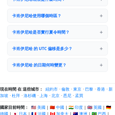
卡肖伊尼哈使用哪個時區？
卡肖伊尼哈是否實行夏令時間？
卡肖伊尼哈 的 UTC 偏移是多少？
卡肖伊尼哈 的日期何時變更？
現在時間 在 這些城市：
紐約市
·
倫敦
·
東京
·
巴黎
·
香港
·
新
加坡
·
杜拜
·
洛杉磯
·
上海
·
北京
·
悉尼
·
孟買
國家目前時間：
🇺🇸 美國
|
🇨🇳 中國
|
🇮🇳 印度
|
🇬🇧 英國
|
🇩🇪
德國
|
🇯🇵 日本
|
🇫🇷 法國
|
🇨🇦 加拿大
|
🇦🇺 澳洲
|
🇧🇷 巴西
|