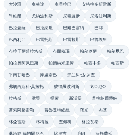
大沙灘
奧林達
奧貝拉巴
安格拉多斯雷斯
尚維爾
尤納波利斯
尼泰羅伊
尼洛波利斯
巴拉曼薩
巴拉納瓜
巴爾巴塞納
巴耶
巴西利亞
巴雷托斯
巴雷拉斯
巴魯埃里
布拉干萨普拉塔斯
布爾穆瑙
帕尔奥萨
帕尔尼巴
帕拉奧阿佩巴斯
帕爾納米里姆
帕西丰多
帕西斯
平南甘哈巴
庫里蒂巴
弗兰科·达·罗查
弗朗西斯科·莫拉托
彼得羅波利斯
戈亞尼亞
拉格斯
掌聲
提蒙
新漢堡
普拉納爾蒂納
普索阿格雷勒
普魯登特總統
曙光
杰基
林亞雷斯
林梅拉
查佩科
格拉瓦泰
桑塔納·德帕爾尼巴
比里吉
毛阿
沃托蘭廷