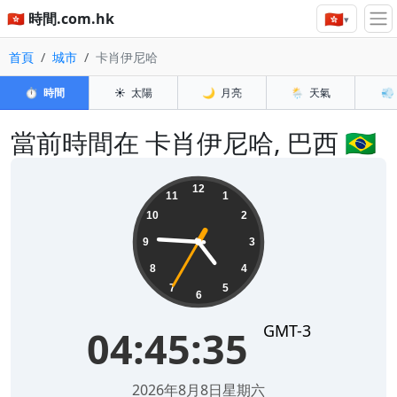
🇭🇰
🇭🇰 時間.com.hk
▾
首頁
城市
卡肖伊尼哈
⏱️
時間
☀️
太陽
🌙
月亮
🌦️
天氣
💨
當前時間在 卡肖伊尼哈, 巴西 🇧🇷
04:45:35
12
11
1
10
2
9
3
8
4
7
5
6
GMT-3
04:45:35
2026年8月8日星期六