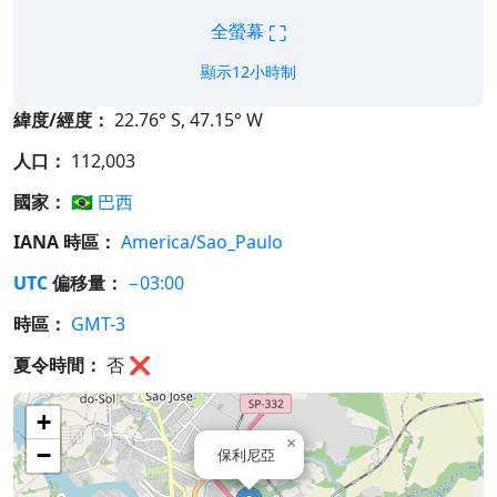
⛶
全螢幕
顯示12小時制
緯度/經度：
22.76° S, 47.15° W
人口：
112,003
國家：
🇧🇷
巴西
IANA 時區：
America/Sao_Paulo
UTC
偏移量：
−03:00
時區：
GMT-3
夏令時間：
否
❌
+
×
−
保利尼亞