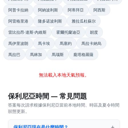
阿普卡拉納
阿納波利斯
阿蒂拜亞
阿西斯
阿雷格里港
隆多诺波利斯
雅拉瓜杜蘇尔
雷比拉昂·達斯·內維斯
霍爾托蘭迪亞
韌度
馬伊里波朗
馬卡埃
馬塞約
馬拉卡納烏
馬拉巴
馬林加
馬瑙斯
龐塔格羅薩
無法載入本地天氣預報。
保利尼亞時間 — 常見問題
答案每次請求根據保利尼亞當前本地時間、時區及夏令時間
狀態更新。
保利尼亞現在是什麼時間？