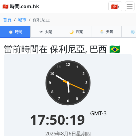
🇭🇰
🇭🇰 時間.com.hk
▾
首頁
城市
保利尼亞
⏱️
時間
☀️
太陽
🌙
月亮
🌦️
天氣
💨
當前時間在 保利尼亞, 巴西 🇧🇷
17:50:19
12
11
1
10
2
9
3
8
4
7
5
6
GMT-3
17:50:19
2026年8月6日星期四