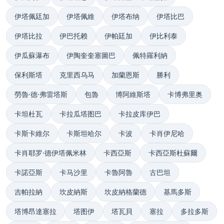
伊塔佩廷加
伊塔佩維
伊塔布纳
伊塔比巴
伊塔比拉
伊巴托赖
伊帕廷加
伊比利泰
伊瓜蘇瀑布
伊陶奎奎塞圖巴
佩特羅利納
保利斯塔
克里西乌马
加蘭恩斯
勝利
勞魯·德·弗雷塔斯
包魯
博阿維斯塔
卡博弗里奥
卡坦杜瓦
卡拉瓜塔图巴
卡拉皮库伊巴
卡斯卡維尔
卡斯坦哈尔
卡波
卡肖伊尼哈
卡肖耶罗·德伊塔佩米林
卡西亞斯
卡西亞斯杜蘇爾
卡諾亞斯
卡马沙里
卡魯阿魯
古巴坦
吉帕拉納
坎皮納斯
坎皮納格蘭德
基馬多斯
塔博昂達塞拉
塔图伊
塔瓦貝
塞拉
多拉多斯