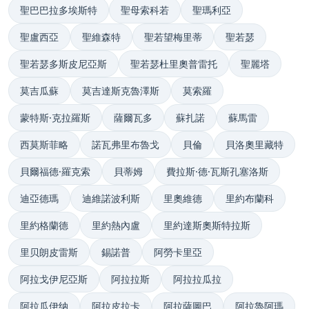
聖巴巴拉多埃斯特
聖母索科若
聖瑪利亞
聖盧西亞
聖維森特
聖若望梅里蒂
聖若瑟
聖若瑟多斯皮尼亞斯
聖若瑟杜里奧普雷托
聖麗塔
莫吉瓜蘇
莫吉達斯克魯澤斯
莫索羅
蒙特斯·克拉羅斯
薩爾瓦多
蘇扎諾
蘇馬雷
西莫斯菲略
諾瓦弗里布魯戈
貝倫
貝洛奧里藏特
貝爾福德·羅克索
貝蒂姆
費拉斯·德·瓦斯孔塞洛斯
迪亞德瑪
迪維諾波利斯
里奧維德
里約布蘭科
里約格蘭德
里約熱內盧
里約達斯奧斯特拉斯
里贝朗皮雷斯
錫諾普
阿勞卡里亞
阿拉戈伊尼亞斯
阿拉拉斯
阿拉拉瓜拉
阿拉瓜伊纳
阿拉皮拉卡
阿拉薩圖巴
阿拉魯阿瑪