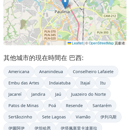
Leaflet
|
©
OpenStreetMap
貢獻者
其他城市的現在時間在 巴西:
Americana
Ananindeua
Conselheiro Lafaiete
Embu das Artes
Indaiatuba
Itajaí
Itu
Jacareí
Jandira
Jaú
Juazeiro do Norte
Patos de Minas
Poá
Resende
Santarém
Sertãozinho
Sete Lagoas
Viamão
伊列乌斯
伊圖阿伊
伊坦哈恩
伊塔佩塞里卡達塞拉