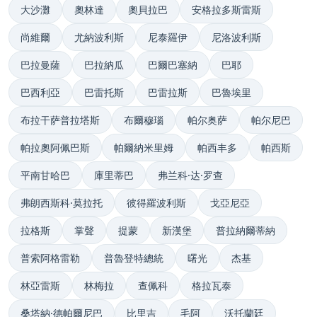
大沙灘
奧林達
奧貝拉巴
安格拉多斯雷斯
尚維爾
尤納波利斯
尼泰羅伊
尼洛波利斯
巴拉曼薩
巴拉納瓜
巴爾巴塞納
巴耶
巴西利亞
巴雷托斯
巴雷拉斯
巴魯埃里
布拉干萨普拉塔斯
布爾穆瑙
帕尔奥萨
帕尔尼巴
帕拉奧阿佩巴斯
帕爾納米里姆
帕西丰多
帕西斯
平南甘哈巴
庫里蒂巴
弗兰科·达·罗查
弗朗西斯科·莫拉托
彼得羅波利斯
戈亞尼亞
拉格斯
掌聲
提蒙
新漢堡
普拉納爾蒂納
普索阿格雷勒
普魯登特總統
曙光
杰基
林亞雷斯
林梅拉
查佩科
格拉瓦泰
桑塔納·德帕爾尼巴
比里吉
毛阿
沃托蘭廷