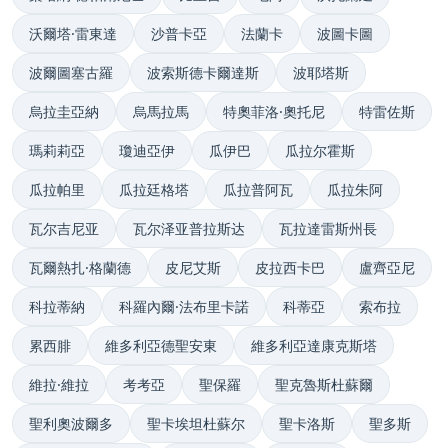
沃爾塔·雷東達
沙普卡亞
法蘭卡
波圖卡圖
波爾圖塞古羅
波索斯德卡爾達斯
波耶塔斯
烏拉圭亞納
烏馬拉馬
特奧菲洛·奧托尼
特雷佐斯
瑪莉莉亞
瓊迪亞伊
瓜伊巴
瓜拉尔霍斯
瓜拉帕里
瓜拉廷格塔
瓜拉普阿瓦
瓜拉朱阿
瓦尔吉尼亚
瓦尔泽亚普拉斯达
瓦拉達雷斯州長
瓦爾熱扎·格蘭德
皮尼艾斯
皮拉西卡巴
盧齊亞尼
科拉蒂納
科羅內爾·法布里卡諾
科蒂亞
索布拉
累西腓
維多利亞德聖安東
維多利亞達康克斯塔
維拉·維拉
考考亞
聖保羅
聖克魯斯杜蘇爾
聖利奧波爾多
聖卡埃坦杜蘇尔
聖卡洛斯
聖多斯