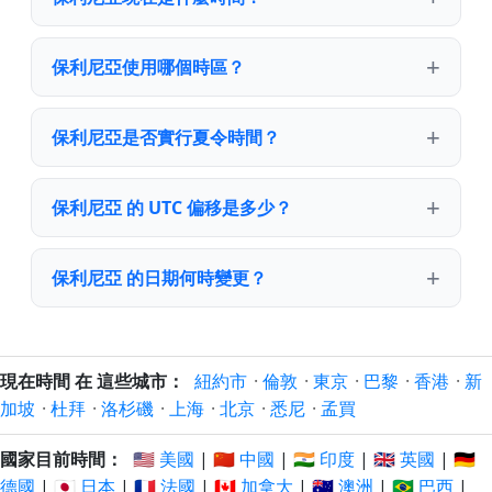
保利尼亞使用哪個時區？
保利尼亞是否實行夏令時間？
保利尼亞 的 UTC 偏移是多少？
保利尼亞 的日期何時變更？
現在時間 在 這些城市：
紐約市
·
倫敦
·
東京
·
巴黎
·
香港
·
新
加坡
·
杜拜
·
洛杉磯
·
上海
·
北京
·
悉尼
·
孟買
國家目前時間：
🇺🇸 美國
|
🇨🇳 中國
|
🇮🇳 印度
|
🇬🇧 英國
|
🇩🇪
德國
|
🇯🇵 日本
|
🇫🇷 法國
|
🇨🇦 加拿大
|
🇦🇺 澳洲
|
🇧🇷 巴西
|