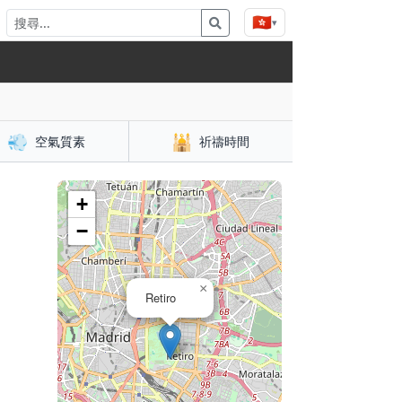
🇭🇰
▾
💨
🕌
空氣質素
祈禱時間
+
−
×
Retiro