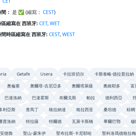
：
CET
時間：
是
✅
(縮寫：
CEST
)
區縮寫在 西班牙:
CET
,
WET
間時區縮寫在 西班牙:
CEST
,
WEST
oria
Getafe
Usera
卡拉班切尔
卡斯泰略·德拉普拉納
奧倫塞
奧爾塔-吉尼亞多
奧爾塔萊薩
奧維耶多
富
巴達洛納
巴達霍斯
布爾戈斯
帕拉
德利西亞
多利亞斯
查馬丁
格拉納達
格拉西亚
桑坦德
棕櫚
潘普洛納
特拉薩
特爾德
瓦萊卡斯橋
畢爾巴鄂
穆
安德魯
聖山-蒙朱伊
聖布拉斯-卡尼耶哈
聖科洛瑪德格拉梅