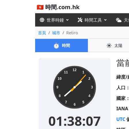
🇭🇰 時間.com.hk
世界時鐘
時間工具
天
首頁
城市
Retiro
⏱️
☀️
時間
太陽
當前
01:38:07
12
11
1
緯度/
10
2
人口
9
3
8
4
國家
7
5
6
IAN
01:38:07
UTC