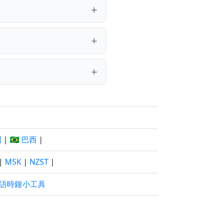
洲
|
🇧🇷 巴西
|
|
MSK
|
NZST
|
語時鐘小工具