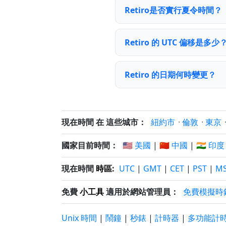
Retiro是否實行夏令時間？
Retiro 的 UTC 偏移是多少
Retiro 的日期何時變更？
現在時間 在 這些城市：
紐約市
·
倫敦
·
東京
國家目前時間：
🇺🇸 美國
|
🇨🇳 中國
|
🇮🇳 印度
現在時間
時區
:
UTC
|
GMT
|
CET
|
PST
|
M
免費
小工具
適用於網站管理員：
免費模擬時
Unix 時間
|
鬧鐘
|
秒錶
|
計時器
|
多功能計