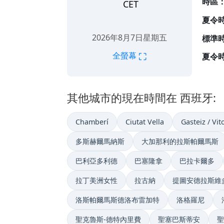
時區
CET
夏令
2026年8月7日星期五
標準時
⛶
全螢幕
夏令時
其他城市的現在時間在 西班牙:
Chamberí
Ciutat Vella
Gasteiz / Vit
多斯赫爾馬納斯
大加那利的拉斯帕爾馬斯
巴利亞多利德
巴塞隆拿
巴拉卡爾多
拉丁美洲女性
拉古納
提圖安德拉斯維
洛斯帕爾馬斯德洛布雷加特
洛格羅尼
聖克魯斯-德特內里費
聖塞巴斯蒂安
聖