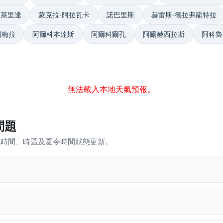
萊里達
蒙克拉-阿拉瓦卡
諾巴里斯
赫雷斯-德拉弗龍特拉
爾梅拉
阿爾科本達斯
阿爾科爾孔
阿爾赫西拉斯
阿科魯
無法載入本地天氣預報。
問題
本地時間、時區及夏令時間狀態更新。