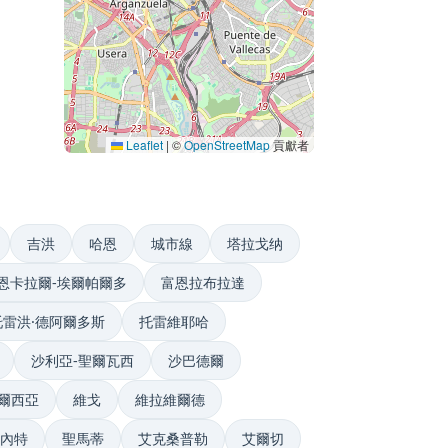
Leaflet
|
©
OpenStreetMap
貢獻者
吉洪
哈恩
城市線
塔拉戈纳
恩卡拉爾-埃爾帕爾多
富恩拉布拉達
托雷洪·德阿爾多斯
托雷維耶哈
沙利亞-聖爾瓦西
沙巴德爾
爾西亞
維戈
維拉維爾德
內特
聖馬蒂
艾克桑普勒
艾爾切