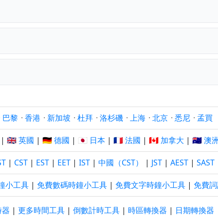
？
·
巴黎
·
香港
·
新加坡
·
杜拜
·
洛杉磯
·
上海
·
北京
·
悉尼
·
孟買
|
🇬🇧 英國
|
🇩🇪 德國
|
🇯🇵 日本
|
🇫🇷 法國
|
🇨🇦 加拿大
|
🇦🇺 澳
ST
|
CST
|
EST
|
EET
|
IST
|
中國（CST）
|
JST
|
AEST
|
SAST
鐘小工具
|
免費數碼時鐘小工具
|
免費文字時鐘小工具
|
免費詞
時器
|
更多時間工具
|
倒數計時工具
|
時區轉換器
|
日期轉換器