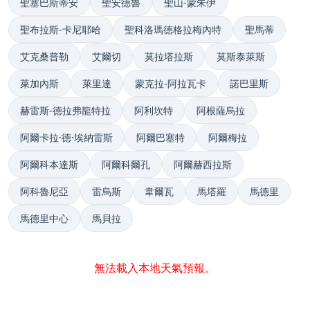
聖塞巴斯蒂安
聖安德魯
聖山-蒙朱伊
聖布拉斯-卡尼耶哈
聖科洛瑪德格拉梅內特
聖馬蒂
艾克桑普勒
艾爾切
莫拉塔拉斯
莫斯泰萊斯
萊加內斯
萊里達
蒙克拉-阿拉瓦卡
諾巴里斯
赫雷斯-德拉弗龍特拉
阿利坎特
阿根薩烏拉
阿爾卡拉·德·埃納雷斯
阿爾巴塞特
阿爾梅拉
阿爾科本達斯
阿爾科爾孔
阿爾赫西拉斯
阿科魯尼亞
雷烏斯
韋爾瓦
馬塔羅
馬德里
馬德里中心
馬貝拉
無法載入本地天氣預報。