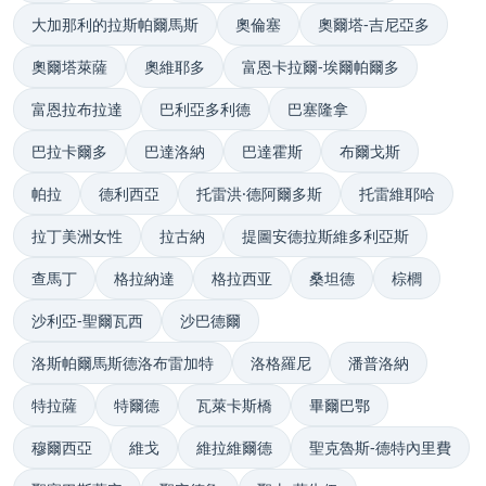
大加那利的拉斯帕爾馬斯
奧倫塞
奧爾塔-吉尼亞多
奧爾塔萊薩
奧維耶多
富恩卡拉爾-埃爾帕爾多
富恩拉布拉達
巴利亞多利德
巴塞隆拿
巴拉卡爾多
巴達洛納
巴達霍斯
布爾戈斯
帕拉
德利西亞
托雷洪·德阿爾多斯
托雷維耶哈
拉丁美洲女性
拉古納
提圖安德拉斯維多利亞斯
查馬丁
格拉納達
格拉西亚
桑坦德
棕櫚
沙利亞-聖爾瓦西
沙巴德爾
洛斯帕爾馬斯德洛布雷加特
洛格羅尼
潘普洛納
特拉薩
特爾德
瓦萊卡斯橋
畢爾巴鄂
穆爾西亞
維戈
維拉維爾德
聖克魯斯-德特內里費