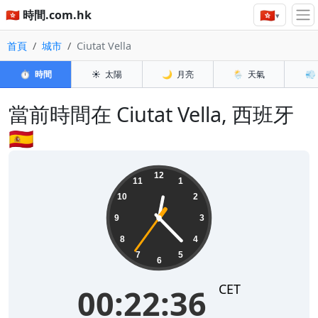
🇭🇰
🇭🇰 時間.com.hk
▾
首頁
城市
Ciutat Vella
⏱️
時間
☀️
太陽
🌙
月亮
🌦️
天氣
💨
當前時間在 Ciutat Vella, 西班牙
🇪🇸
00:22:36
12
11
1
10
2
9
3
8
4
7
5
6
CET
00:22:36