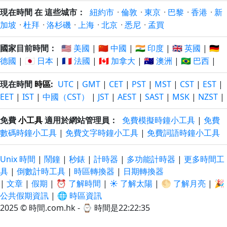
現在時間 在 這些城市：
紐約市
·
倫敦
·
東京
·
巴黎
·
香港
·
新
加坡
·
杜拜
·
洛杉磯
·
上海
·
北京
·
悉尼
·
孟買
國家目前時間：
🇺🇸 美國
|
🇨🇳 中國
|
🇮🇳 印度
|
🇬🇧 英國
|
🇩🇪
德國
|
🇯🇵 日本
|
🇫🇷 法國
|
🇨🇦 加拿大
|
🇦🇺 澳洲
|
🇧🇷 巴西
|
現在時間
時區
:
UTC
|
GMT
|
CET
|
PST
|
MST
|
CST
|
EST
|
EET
|
IST
|
中國（CST）
|
JST
|
AEST
|
SAST
|
MSK
|
NZST
|
免費
小工具
適用於網站管理員：
免費模擬時鐘小工具
|
免費
數碼時鐘小工具
|
免費文字時鐘小工具
|
免費詞語時鐘小工具
Unix 時間
|
鬧鐘
|
秒錶
|
計時器
|
多功能計時器
|
更多時間工
具
|
倒數計時工具
|
時區轉換器
|
日期轉換器
|
文章
|
假期
|
⏰ 了解時間
|
☀️ 了解太陽
|
🌕 了解月亮
|
🎉
公共假期資訊
|
🌐 時區資訊
2025 © 時間.com.hk - ⌚
時間是22:22:36