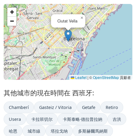
+
×
−
Ciutat Vella
Leaflet
|
©
OpenStreetMap
貢獻者
其他城市的現在時間在 西班牙:
Chamberí
Gasteiz / Vitoria
Getafe
Retiro
Usera
卡拉班切尔
卡斯泰略·德拉普拉納
吉洪
哈恩
城市線
塔拉戈纳
多斯赫爾馬納斯