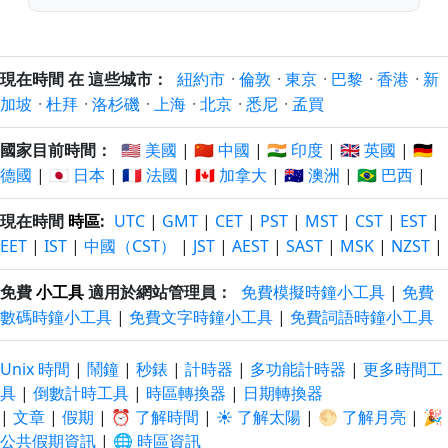
現在時間 在 這些城市：
紐約市
·
倫敦
·
東京
·
巴黎
·
香港
·
新
加坡
·
杜拜
·
洛杉磯
·
上海
·
北京
·
悉尼
·
孟買
國家目前時間：
🇺🇸 美國
|
🇨🇳 中國
|
🇮🇳 印度
|
🇬🇧 英國
|
🇩🇪
德國
|
🇯🇵 日本
|
🇫🇷 法國
|
🇨🇦 加拿大
|
🇦🇺 澳洲
|
🇧🇷 巴西
|
現在時間
時區
:
UTC
|
GMT
|
CET
|
PST
|
MST
|
CST
|
EST
|
EET
|
IST
|
中國（CST）
|
JST
|
AEST
|
SAST
|
MSK
|
NZST
|
免費
小工具
適用於網站管理員：
免費模擬時鐘小工具
|
免費
數碼時鐘小工具
|
免費文字時鐘小工具
|
免費詞語時鐘小工具
Unix 時間
|
鬧鐘
|
秒錶
|
計時器
|
多功能計時器
|
更多時間工
具
|
倒數計時工具
|
時區轉換器
|
日期轉換器
|
文章
|
假期
|
⏰ 了解時間
|
☀️ 了解太陽
|
🌕 了解月亮
|
🎉
公共假期資訊
|
🌐 時區資訊