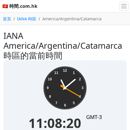
🇭🇰 時間.com.hk
首頁
IANA 時區
America/Argentina/Catamarca
IANA
America/Argentina/Catamarca
時區的當前時間
11:08:20
12
11
1
10
2
9
3
8
4
7
5
6
GMT-3
11:08:20