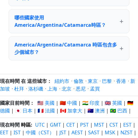
哪些國家使用
America/Argentina/Catamarca時區？
America/Argentina/Catamarca 時區包含多
少個城市？
現在時間 在 這些城市：
紐約市
·
倫敦
·
東京
·
巴黎
·
香港
·
新
加坡
·
杜拜
·
洛杉磯
·
上海
·
北京
·
悉尼
·
孟買
國家目前時間：
🇺🇸 美國
|
🇨🇳 中國
|
🇮🇳 印度
|
🇬🇧 英國
|
🇩🇪
德國
|
🇯🇵 日本
|
🇫🇷 法國
|
🇨🇦 加拿大
|
🇦🇺 澳洲
|
🇧🇷 巴西
|
現在時間
時區
:
UTC
|
GMT
|
CET
|
PST
|
MST
|
CST
|
EST
|
EET
|
IST
|
中國（CST）
|
JST
|
AEST
|
SAST
|
MSK
|
NZST
|