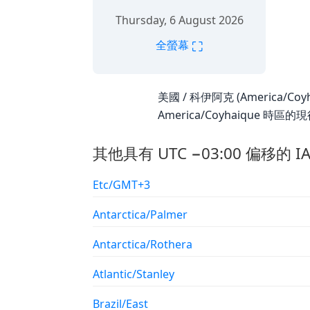
Thursday, 6 August 2026
⛶
全螢幕
美國 / 科伊阿克 (America/Coy
America/Coyhaique 
其他具有 UTC −03:00 偏移的 I
Etc/GMT+3
Antarctica/Palmer
Antarctica/Rothera
Atlantic/Stanley
Brazil/East