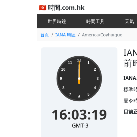
🇭🇰 時間.com.hk
世界時鐘
時間工具
天
首頁
IANA 時區
America/Coyhaique
IA
前
12
11
1
10
2
IAN
9
3
8
4
標準時
7
5
6
夏令時
16:03:19
目前
GMT-3