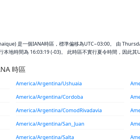
haique) 是一個IANA時區，標準偏移為UTC−03:00。 由 Thursday,
時區的現行本地時間為 16:03:19 (-03)。 此時區不實行夏令時間，
ANA 時區
America/Argentina/Ushuaia
Ame
America/Argentina/Cordoba
Ame
America/Argentina/ComodRivadavia
Ame
America/Argentina/San_Juan
Ame
America/Argentina/Salta
Ame