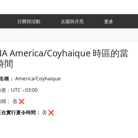
氣
日曆與活動
太陽與月亮
更多
NA America/Coyhaique 時區的當
時間
A名稱：
America/Coyhaique
差：UTC −03:00
間： 否 ❌
正在實行夏令時間：
否
❌