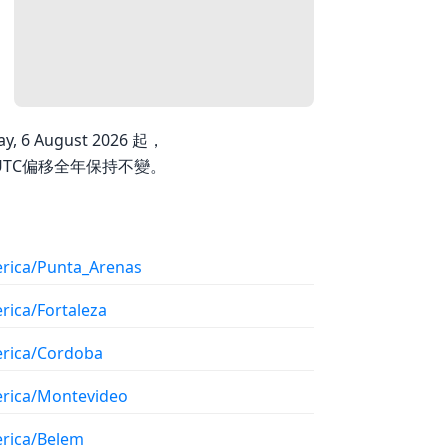
 6 August 2026 起，
因此其UTC偏移全年保持不變。
rica/Punta_Arenas
rica/Fortaleza
rica/Cordoba
rica/Montevideo
rica/Belem