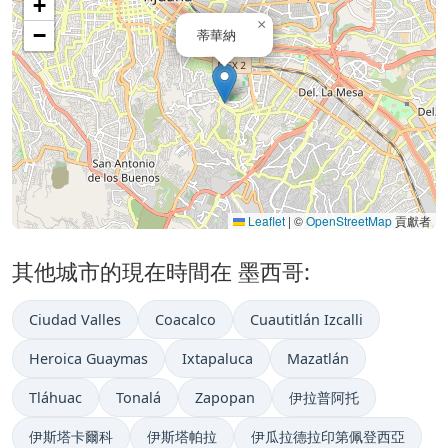
+
×
−
蒂華納
Leaflet
|
©
OpenStreetMap
貢獻者
其他城市的現在時間在 墨西哥:
Ciudad Valles
Coacalco
Cuautitlán Izcalli
Heroica Guaymas
Ixtapaluca
Mazatlán
Tláhuac
Tonalá
Zapopan
伊拉普阿托
伊斯塔卡爾科
伊斯塔帕拉
伊瓜拉德拉印第佩登西亞