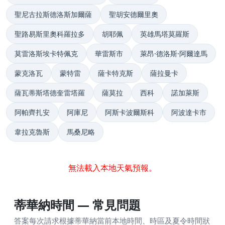
聖尼古拉斯德洛斯加爾薩
聖胡安德爾里奧
聖路易斯里奧科羅拉多
胡耶佩
英雄馬塔莫羅斯
莫雷洛斯埃卡特佩克
華雷斯市
萊昂·德洛斯·阿爾達馬
蒙克洛瓦
蒙特雷
薩卡特克斯
薩拉曼卡
薩瓦蒂斯塔德奎雷塔羅
薩莫拉
西科
諾加萊斯
阿帕齊扎安
阿庫尼
阿斯卡波爾斯科
阿波達卡市
韋拉克魯斯
馬桑尼略
無法載入本地天氣預報。
蒂華納時間 — 常見問題
答案每次請求根據蒂華納當前本地時間、時區及夏令時間狀