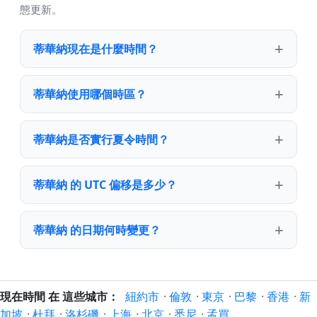
態更新。
蒂華納現在是什麼時間？
蒂華納使用哪個時區？
蒂華納是否實行夏令時間？
蒂華納 的 UTC 偏移是多少？
蒂華納 的日期何時變更？
現在時間 在 這些城市：
紐約市
·
倫敦
·
東京
·
巴黎
·
香港
·
新
加坡
·
杜拜
·
洛杉磯
·
上海
·
北京
·
悉尼
·
孟買