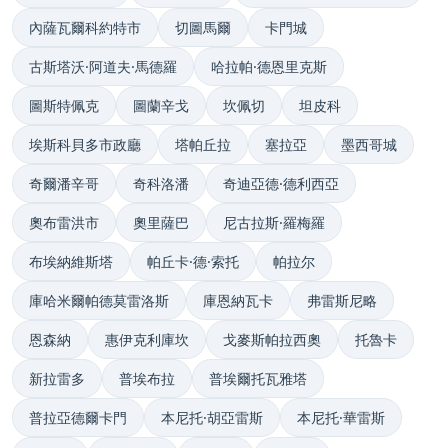
內薩瓦爾科約特市
切圖馬爾
卡門城
古斯塔沃·阿道夫·馬德羅
哈拉帕·德恩里克斯
圖斯特佩克
圖蘭辛戈
坎佩切
坦皮科
埃斯科貝多市政廳
塔帕丘拉
塞拉亞
墨西哥城
奇爾潘辛哥
奇科洛潘
奇迪亞德·德利西亞
奧布雷洪市
奧里薩巴
尼古拉斯·羅梅羅
布埃納維斯塔
帕丘卡·德·索托
帕拉尔
庫哈米爾帕德莫雷洛斯
庫恩納瓦卡
弗雷斯尼略
恩森納
惠伊克利庫坎
戈麥斯帕拉西奧
托魯卡
新拉雷多
普埃布拉
普埃爾托瓦雅塔
普拉亞德爾卡門
本尼托·胡亞雷斯
本尼托·華雷斯