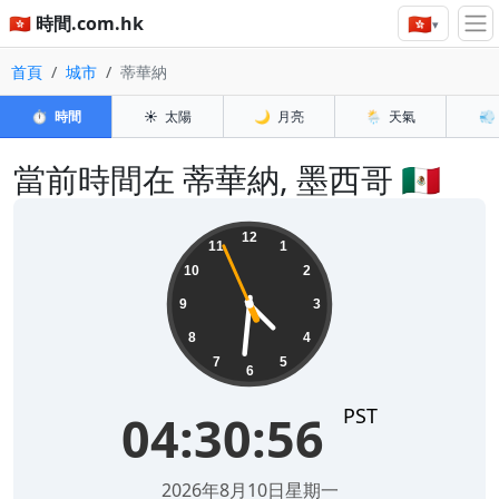
🇭🇰
🇭🇰 時間.com.hk
▾
首頁
城市
蒂華納
⏱️
時間
☀️
太陽
🌙
月亮
🌦️
天氣
💨
當前時間在 蒂華納, 墨西哥 🇲🇽
04:30:56
12
11
1
10
2
9
3
8
4
7
5
6
PST
04:30:56
2026年8月10日星期一