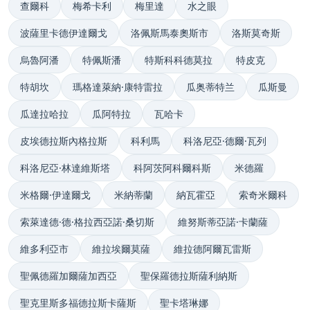
查爾科
梅希卡利
梅里達
水之眼
波薩里卡德伊達爾戈
洛佩斯馬泰奧斯市
洛斯莫奇斯
烏魯阿潘
特佩斯潘
特斯科科德莫拉
特皮克
特胡坎
瑪格達萊納·康特雷拉
瓜奥蒂特兰
瓜斯曼
瓜達拉哈拉
瓜阿特拉
瓦哈卡
皮埃德拉斯內格拉斯
科利馬
科洛尼亞·德爾·瓦列
科洛尼亞·林達維斯塔
科阿茨阿科爾科斯
米德羅
米格爾·伊達爾戈
米納蒂蘭
納瓦霍亞
索奇米爾科
索萊達德·德·格拉西亞諾·桑切斯
維努斯蒂亞諾·卡蘭薩
維多利亞市
維拉埃爾莫薩
維拉德阿爾瓦雷斯
聖佩德羅加爾薩加西亞
聖保羅德拉斯薩利納斯
聖克里斯多福德拉斯卡薩斯
聖卡塔琳娜