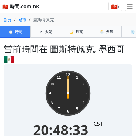
🇭🇰
🇭🇰 時間.com.hk
▾
首頁
城市
圖斯特佩克
⏱️
時間
☀️
太陽
🌙
月亮
🌦️
天氣
💨
當前時間在 圖斯特佩克, 墨西哥
🇲🇽
06:25:32
12
11
1
10
2
9
3
8
4
7
5
6
CST
06:25:32