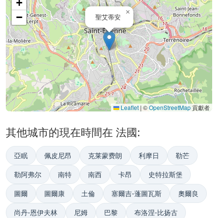
+
×
−
聖艾蒂安
Leaflet
|
©
OpenStreetMap
貢獻者
其他城市的現在時間在 法國:
亞眠
佩皮尼昂
克莱蒙费朗
利摩日
勒芒
勒阿弗尔
南特
南西
卡昂
史特拉斯堡
圖爾
圖爾康
土倫
塞爾吉-蓬圖瓦斯
奧爾良
尚丹-恩伊夫林
尼姆
巴黎
布洛涅-比扬古