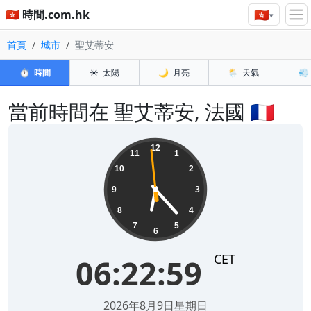
🇭🇰
🇭🇰 時間.com.hk
▾
首頁
城市
聖艾蒂安
⏱️
時間
☀️
太陽
🌙
月亮
🌦️
天氣
💨
當前時間在 聖艾蒂安, 法國 🇫🇷
06:22:59
12
11
1
10
2
9
3
8
4
7
5
6
CET
06:22:59
2026年8月9日星期日