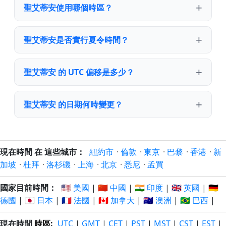
聖艾蒂安使用哪個時區？
聖艾蒂安是否實行夏令時間？
聖艾蒂安 的 UTC 偏移是多少？
聖艾蒂安 的日期何時變更？
現在時間 在 這些城市：
紐約市
·
倫敦
·
東京
·
巴黎
·
香港
·
新
加坡
·
杜拜
·
洛杉磯
·
上海
·
北京
·
悉尼
·
孟買
國家目前時間：
🇺🇸 美國
|
🇨🇳 中國
|
🇮🇳 印度
|
🇬🇧 英國
|
🇩🇪
德國
|
🇯🇵 日本
|
🇫🇷 法國
|
🇨🇦 加拿大
|
🇦🇺 澳洲
|
🇧🇷 巴西
|
現在時間
時區
:
UTC
|
GMT
|
CET
|
PST
|
MST
|
CST
|
EST
|