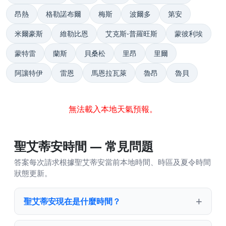
昂熱
格勒諾布爾
梅斯
波爾多
第安
米爾豪斯
維勒比恩
艾克斯-普羅旺斯
蒙彼利埃
蒙特雷
蘭斯
貝桑松
里昂
里爾
阿讓特伊
雷恩
馬恩拉瓦萊
魯昂
魯貝
無法載入本地天氣預報。
聖艾蒂安時間 — 常見問題
答案每次請求根據聖艾蒂安當前本地時間、時區及夏令時間
狀態更新。
聖艾蒂安現在是什麼時間？