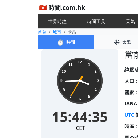
🇭🇰 時間.com.hk
世界時鐘
時間工具
天
首頁
城市
卡昂
⏱️
☀️
時間
太陽
當前
15:44:35
12
11
1
緯度/
10
2
人口
9
3
8
4
國家
7
5
6
IAN
15:44:35
UTC
時區
CET
夏令