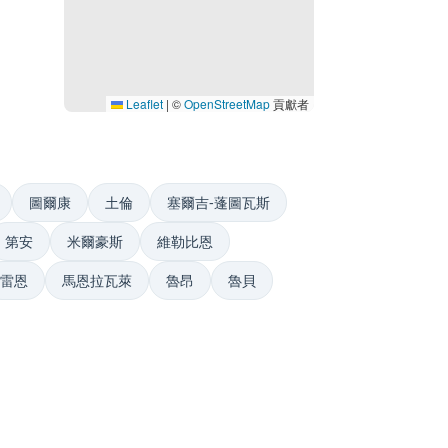
Leaflet
|
©
OpenStreetMap
貢獻者
圖爾康
土倫
塞爾吉-蓬圖瓦斯
第安
米爾豪斯
維勒比恩
雷恩
馬恩拉瓦萊
魯昂
魯貝