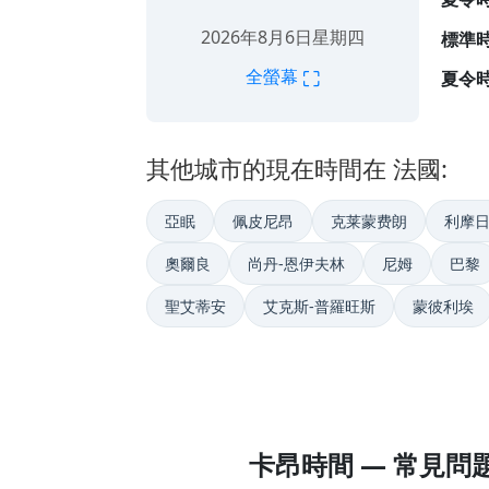
2026年8月6日星期四
標準時
⛶
全螢幕
夏令時
其他城市的現在時間在 法國:
亞眠
佩皮尼昂
克莱蒙费朗
利摩
奧爾良
尚丹-恩伊夫林
尼姆
巴黎
聖艾蒂安
艾克斯-普羅旺斯
蒙彼利埃
卡昂時間 — 常見問