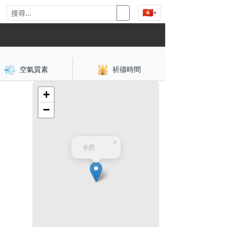
🇭🇰
▾
💨
🕌
空氣質素
祈禱時間
+
−
×
卡昂