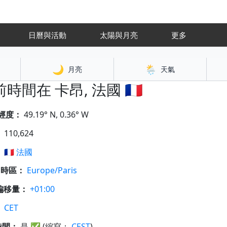
氣
日曆與活動
太陽與月亮
更多
🌙
🌦️
月亮
天氣
時間在 卡昂, 法國 🇫🇷
經度：
49.19° N, 0.36° W
：
110,624
：
🇫🇷
法國
A 時區：
Europe/Paris
偏移量：
+01:00
：
CET
時間：
是
✅
(縮寫：
CEST
)