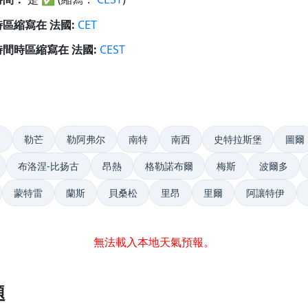
區縮寫在 法國:
CET
間時區縮寫在 法國:
CEST
日
勒芒
勒阿弗尔
南特
南西
史特拉斯堡
圖爾
布洛涅-比扬古
昂熱
格勒諾布爾
梅斯
波爾多
蒙特雷
蘭斯
貝桑松
里昂
里爾
阿讓特伊
無法載入本地天氣預報。
題