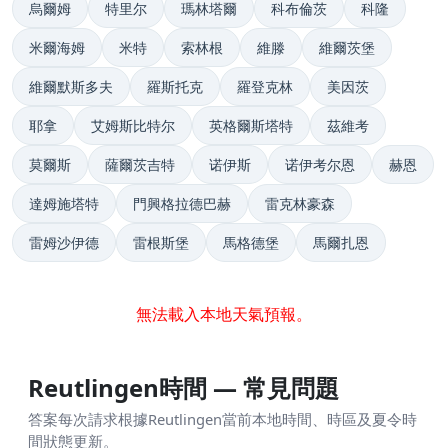
烏爾姆
特里尔
瑪林塔爾
科布倫茨
科隆
米爾海姆
米特
索林根
維滕
維爾茨堡
維爾默斯多夫
羅斯托克
羅登克林
美因茨
耶拿
艾姆斯比特尔
英格爾斯塔特
茲維考
莫爾斯
薩爾茨吉特
诺伊斯
诺伊考尔恩
赫恩
達姆施塔特
門興格拉德巴赫
雷克林豪森
雷姆沙伊德
雷根斯堡
馬格德堡
馬爾扎恩
無法載入本地天氣預報。
Reutlingen時間 — 常見問題
答案每次請求根據Reutlingen當前本地時間、時區及夏令時
間狀態更新。