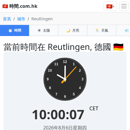
🇭🇰
🇭🇰 時間.com.hk
▾
首頁
城市
Reutlingen
⏱️
時間
☀️
太陽
🌙
月亮
🌦️
天氣
💨
當前時間在 Reutlingen, 德國 🇩🇪
10:00:07
12
11
1
10
2
9
3
8
4
7
5
6
CET
10:00:07
2026年8月6日星期四