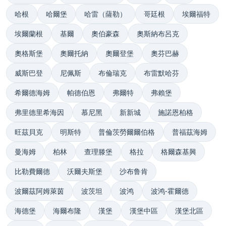
哈根
哈爾堡
哈雷（薩勒）
哥廷根
埃爾福特
埃爾蘭根
基爾
奧伯豪森
奧斯納布呂克
奧格斯堡
奧爾托納
奧爾登堡
奧芬巴赫
威斯巴登
尼佩斯
布倫瑞克
布雷默哈芬
希爾德海姆
帕德伯恩
弗爾特
弗賴堡
弗里德里希海因
慕尼黑
新新城
施諾恩柏格
旺茲貝克
明斯特
普倫茨勞爾爾伯格
普福茲海姆
曼海姆
柏林
查理滕堡
格拉
格爾森基興
比勒費爾德
沃爾夫斯堡
沙布鲁肯
波爾茲阿姆萊茵
波茨坦
波鸿
波鸿-霍爾德
海德堡
海爾布隆
漢堡
漢堡中區
漢堡北區