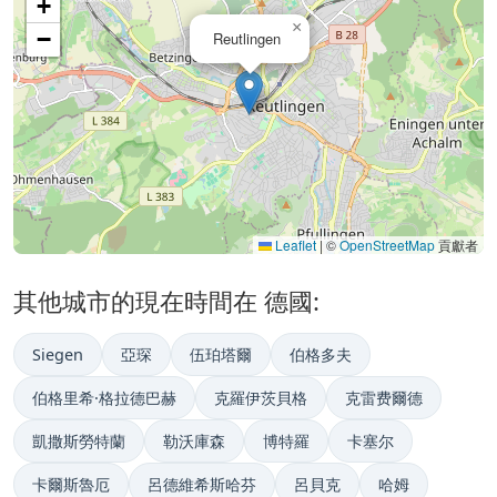
+
×
−
Reutlingen
Leaflet
|
©
OpenStreetMap
貢獻者
其他城市的現在時間在 德國:
Siegen
亞琛
伍珀塔爾
伯格多夫
伯格里希·格拉德巴赫
克羅伊茨貝格
克雷费爾德
凱撒斯勞特蘭
勒沃庫森
博特羅
卡塞尔
卡爾斯魯厄
呂德維希斯哈芬
呂貝克
哈姆