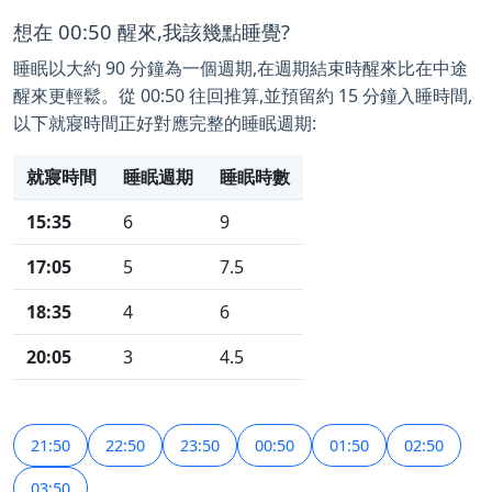
想在 00:50 醒來,我該幾點睡覺?
睡眠以大約 90 分鐘為一個週期,在週期結束時醒來比在中途
醒來更輕鬆。從 00:50 往回推算,並預留約 15 分鐘入睡時間,
以下就寢時間正好對應完整的睡眠週期:
就寢時間
睡眠週期
睡眠時數
15:35
6
9
17:05
5
7.5
18:35
4
6
20:05
3
4.5
21:50
22:50
23:50
00:50
01:50
02:50
03:50