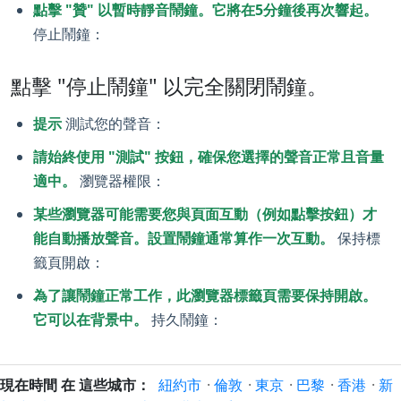
點擊 "贊" 以暫時靜音鬧鐘。它將在5分鐘後再次響起。
停止鬧鐘：
點擊 "停止鬧鐘" 以完全關閉鬧鐘。
提示
測試您的聲音：
請始終使用 "測試" 按鈕，確保您選擇的聲音正常且音量
適中。
瀏覽器權限：
某些瀏覽器可能需要您與頁面互動（例如點擊按鈕）才
能自動播放聲音。設置鬧鐘通常算作一次互動。
保持標
籤頁開啟：
為了讓鬧鐘正常工作，此瀏覽器標籤頁需要保持開啟。
它可以在背景中。
持久鬧鐘：
現在時間 在 這些城市：
紐約市
·
倫敦
·
東京
·
巴黎
·
香港
·
新