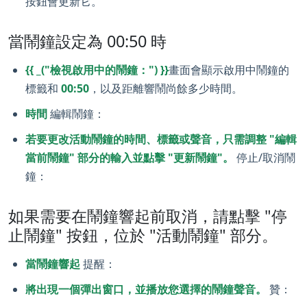
按鈕會更新它。
當鬧鐘設定為 00:50 時
{{ _("檢視啟用中的鬧鐘：") }}
畫面會顯示啟用中鬧鐘的
標籤和
00:50
，以及距離響鬧尚餘多少時間。
時間
編輯鬧鐘：
若要更改活動鬧鐘的時間、標籤或聲音，只需調整 "編輯
當前鬧鐘" 部分的輸入並點擊 "更新鬧鐘"。
停止/取消鬧
鐘：
如果需要在鬧鐘響起前取消，請點擊 "停
止鬧鐘" 按鈕，位於 "活動鬧鐘" 部分。
當鬧鐘響起
提醒：
將出現一個彈出窗口，並播放您選擇的鬧鐘聲音。
贊：