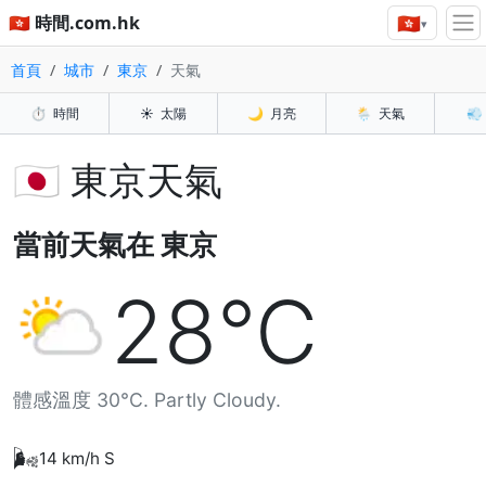
🇭🇰
🇭🇰 時間.com.hk
▾
首頁
城市
東京
天氣
⏱️
時間
☀️
太陽
🌙
月亮
🌦️
天氣
💨
🇯🇵 東京天氣
當前天氣在 東京
28°C
體感溫度 30°C. Partly Cloudy.
🌬️
14 km/h S