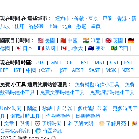
現在時間 在 這些城市：
紐約市
·
倫敦
·
東京
·
巴黎
·
香港
·
新
加坡
·
杜拜
·
洛杉磯
·
上海
·
北京
·
悉尼
·
孟買
國家目前時間：
🇺🇸 美國
|
🇨🇳 中國
|
🇮🇳 印度
|
🇬🇧 英國
|
🇩🇪
德國
|
🇯🇵 日本
|
🇫🇷 法國
|
🇨🇦 加拿大
|
🇦🇺 澳洲
|
🇧🇷 巴西
|
現在時間
時區
:
UTC
|
GMT
|
CET
|
PST
|
MST
|
CST
|
EST
|
EET
|
IST
|
中國（CST）
|
JST
|
AEST
|
SAST
|
MSK
|
NZST
|
免費
小工具
適用於網站管理員：
免費模擬時鐘小工具
|
免費
數碼時鐘小工具
|
免費文字時鐘小工具
|
免費詞語時鐘小工具
Unix 時間
|
鬧鐘
|
秒錶
|
計時器
|
多功能計時器
|
更多時間工
具
|
倒數計時工具
|
時區轉換器
|
日期轉換器
|
文章
|
假期
|
⏰ 了解時間
|
☀️ 了解太陽
|
🌕 了解月亮
|
🎉
公共假期資訊
|
🌐 時區資訊
2025 © 時間.com.hk - ⌚