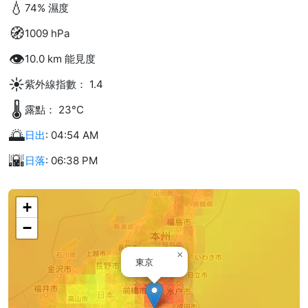
💧
74% 濕度
🧭
1009 hPa
👁️
10.0 km 能見度
☀️
紫外線指數： 1.4
🌡️
露點： 23°C
🌅
日出
: 04:54 AM
🌇
日落
: 06:38 PM
+
−
×
東京