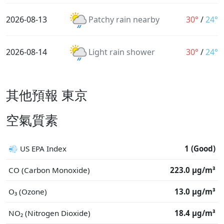
2026-08-13
Patchy rain nearby
30°
/
24°
2026-08-14
Light rain shower
30°
/
24°
其他預報 東京
空氣質素
💨 US EPA Index
1 (Good)
CO (Carbon Monoxide)
223.0 μg/m³
O₃ (Ozone)
13.0 μg/m³
NO₂ (Nitrogen Dioxide)
18.4 μg/m³