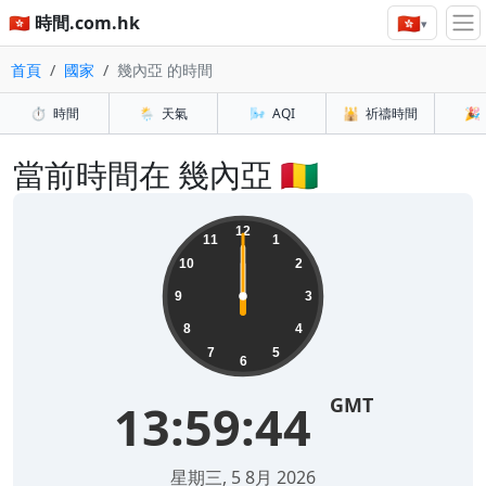
🇭🇰
🇭🇰 時間.com.hk
▾
首頁
國家
幾內亞 的時間
⏱️
時間
🌦️
天氣
🌬️
AQI
🕌
祈禱時間
🎉
當前時間在 幾內亞 🇬🇳
12
11
1
10
2
9
3
8
4
7
5
6
GMT
13:59:44
星期三, 5 8月 2026