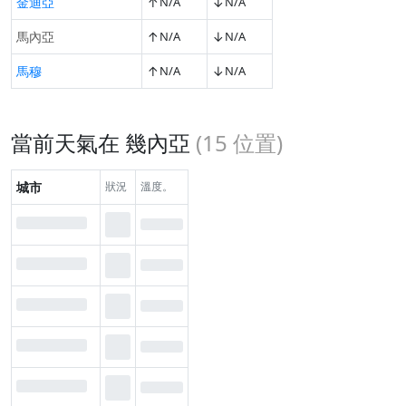
↑
↓
金迪亞
N/A
N/A
↑
↓
馬內亞
N/A
N/A
↑
↓
馬穆
N/A
N/A
當前天氣在 幾內亞
(
15
位置)
城市
狀況
溫度。