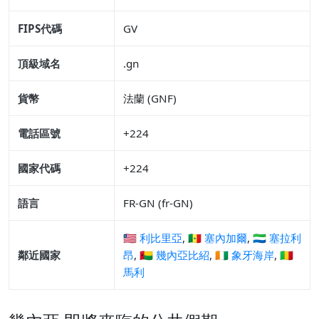
FIPS代碼
GV
頂級域名
.gn
貨幣
法蘭 (GNF)
電話區號
+224
國家代碼
+224
語言
FR-GN (fr-GN)
🇱🇷 利比里亞
,
🇸🇳 塞內加爾
,
🇸🇱 塞拉利
鄰近國家
昂
,
🇬🇼 幾內亞比紹
,
🇨🇮 象牙海岸
,
🇲🇱
馬利