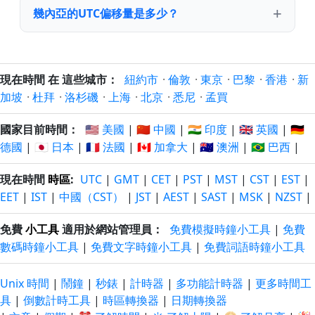
幾內亞的UTC偏移量是多少？
現在時間 在 這些城市：
紐約市
·
倫敦
·
東京
·
巴黎
·
香港
·
新
加坡
·
杜拜
·
洛杉磯
·
上海
·
北京
·
悉尼
·
孟買
國家目前時間：
🇺🇸 美國
|
🇨🇳 中國
|
🇮🇳 印度
|
🇬🇧 英國
|
🇩🇪
德國
|
🇯🇵 日本
|
🇫🇷 法國
|
🇨🇦 加拿大
|
🇦🇺 澳洲
|
🇧🇷 巴西
|
現在時間
時區
:
UTC
|
GMT
|
CET
|
PST
|
MST
|
CST
|
EST
|
EET
|
IST
|
中國（CST）
|
JST
|
AEST
|
SAST
|
MSK
|
NZST
|
免費
小工具
適用於網站管理員：
免費模擬時鐘小工具
|
免費
數碼時鐘小工具
|
免費文字時鐘小工具
|
免費詞語時鐘小工具
Unix 時間
|
鬧鐘
|
秒錶
|
計時器
|
多功能計時器
|
更多時間工
具
|
倒數計時工具
|
時區轉換器
|
日期轉換器