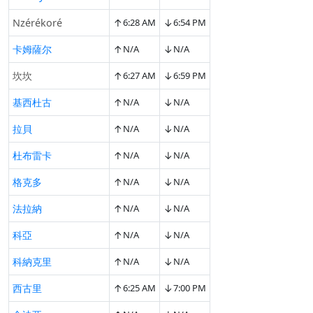
↑
↓
Nzérékoré
6:28 AM
6:54 PM
↑
↓
卡姆薩尔
N/A
N/A
↑
↓
坎坎
6:27 AM
6:59 PM
↑
↓
基西杜古
N/A
N/A
↑
↓
拉貝
N/A
N/A
↑
↓
杜布雷卡
N/A
N/A
↑
↓
格克多
N/A
N/A
↑
↓
法拉納
N/A
N/A
↑
↓
科亞
N/A
N/A
↑
↓
科納克里
N/A
N/A
↑
↓
西古里
6:25 AM
7:00 PM