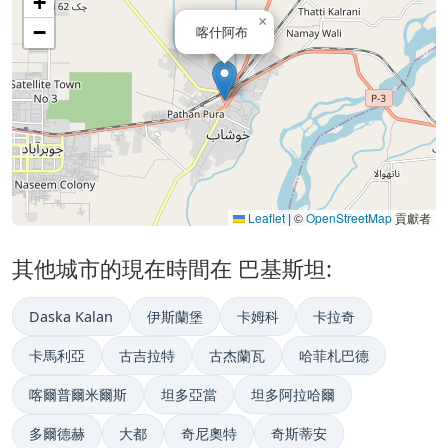
+
×
−
喀什阿布
Leaflet
|
©
OpenStreetMap
貢獻者
其他城市的現在時間在 巴基斯坦:
Daska Kalan
伊斯蘭堡
卡姆科
卡拉奇
卡馬利亞
古吉拉特
古杰蘭瓦
哈菲札巴德
喀爾普爾米爾斯
坦多亞當
坦多阿拉哈爾
多爾德赫
大都
奇尼奧特
奇斯蒂安