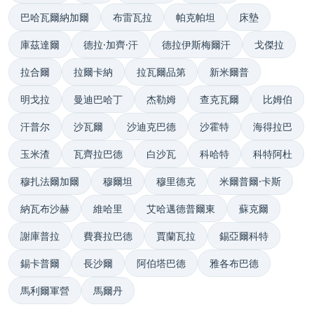
巴哈瓦爾納加爾
布雷瓦拉
帕克帕坦
床墊
庫茲達爾
德拉·加齊·汗
德拉伊斯梅爾汗
戈傑拉
拉合爾
拉爾卡納
拉瓦爾品第
新米爾普
明戈拉
曼迪巴哈丁
杰勒姆
查克瓦爾
比姆伯
汗普尔
沙瓦爾
沙迪克巴德
沙霍特
海得拉巴
玉米渣
瓦齊拉巴德
白沙瓦
科哈特
科特阿杜
穆扎法爾加爾
穆爾坦
穆里德克
米爾普爾·卡斯
納瓦布沙赫
維哈里
艾哈邁德普爾東
蘇克爾
謝庫普拉
費賽拉巴德
賈蘭瓦拉
錫亞爾科特
錫卡普爾
長沙爾
阿伯塔巴德
雅各布巴德
馬利爾軍營
馬爾丹