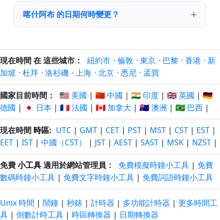
喀什阿布 的日期何時變更？
現在時間 在 這些城市：
紐約市
·
倫敦
·
東京
·
巴黎
·
香港
·
新
加坡
·
杜拜
·
洛杉磯
·
上海
·
北京
·
悉尼
·
孟買
國家目前時間：
🇺🇸 美國
|
🇨🇳 中國
|
🇮🇳 印度
|
🇬🇧 英國
|
🇩🇪
德國
|
🇯🇵 日本
|
🇫🇷 法國
|
🇨🇦 加拿大
|
🇦🇺 澳洲
|
🇧🇷 巴西
|
現在時間
時區
:
UTC
|
GMT
|
CET
|
PST
|
MST
|
CST
|
EST
|
EET
|
IST
|
中國（CST）
|
JST
|
AEST
|
SAST
|
MSK
|
NZST
|
免費
小工具
適用於網站管理員：
免費模擬時鐘小工具
|
免費
數碼時鐘小工具
|
免費文字時鐘小工具
|
免費詞語時鐘小工具
Unix 時間
|
鬧鐘
|
秒錶
|
計時器
|
多功能計時器
|
更多時間工
具
|
倒數計時工具
|
時區轉換器
|
日期轉換器