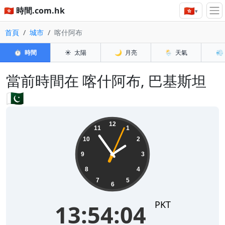
🇭🇰
🇭🇰 時間.com.hk
▾
首頁
城市
喀什阿布
⏱️
時間
☀️
太陽
🌙
月亮
🌦️
天氣
💨
當前時間在 喀什阿布, 巴基斯坦
🇵🇰
13:54:04
12
11
1
10
2
9
3
8
4
7
5
6
PKT
13:54:04