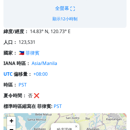
⛶
全螢幕
顯示12小時制
緯度/經度：
14.83° N, 120.73° E
人口：
123,531
國家：
🇵🇭
菲律賓
IANA 時區：
Asia/Manila
UTC
偏移量：
+08:00
時區：
PST
夏令時間：
否
❌
標準時區縮寫在 菲律賓:
PST
+
×
−
哈戈諾伊