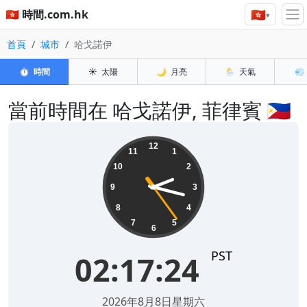
🇭🇰
🇭🇰 時間.com.hk
▾
首頁
城市
哈戈諾伊
⏱️
時間
☀️
太陽
🌙
月亮
🌦️
天氣
💨
當前時間在 哈戈諾伊, 菲律賓 🇵🇭
02:17:24
12
11
1
10
2
9
3
8
4
7
5
6
PST
02:17:24
2026年8月8日星期六