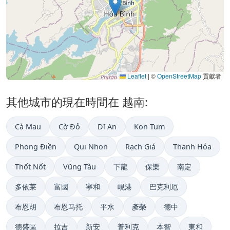
Leaflet
|
©
OpenStreetMap
貢獻者
其他城市的現在時間在 越南:
Cà Mau
Cờ Đỏ
Dĩ An
Kon Tum
Phong Điền
Qui Nhon
Rạch Giá
Thanh Hóa
Thốt Nốt
Vũng Tàu
下龍
保樂
南定
多依莱
富國
寧和
峴港
巴克利厄
布恩胡
布恩马托
平水
彥榮
德中
德盛區
拉吉
新安
普利克
本智
東和