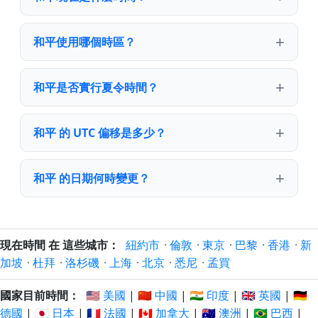
和平使用哪個時區？
和平是否實行夏令時間？
和平 的 UTC 偏移是多少？
和平 的日期何時變更？
現在時間 在 這些城市：
紐約市
·
倫敦
·
東京
·
巴黎
·
香港
·
新
加坡
·
杜拜
·
洛杉磯
·
上海
·
北京
·
悉尼
·
孟買
國家目前時間：
🇺🇸 美國
|
🇨🇳 中國
|
🇮🇳 印度
|
🇬🇧 英國
|
🇩🇪
德國
|
🇯🇵 日本
|
🇫🇷 法國
|
🇨🇦 加拿大
|
🇦🇺 澳洲
|
🇧🇷 巴西
|