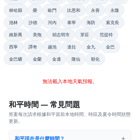
林哈縣
榮
歐門
比恩和
永善
永隆
池林
沙德
河內
泰寧
海防
索克長
維新喬
美拖
胡志明市
芽莊
范提特
西寧
譚奇
越池
達拉
金九
金巴
金巴礦
金蘭
金邊
隆仙
順化
無法載入本地天氣預報。
和平時間 — 常見問題
答案每次請求根據和平當前本地時間、時區及夏令時間狀態
更新。
和平現在是什麼時間？