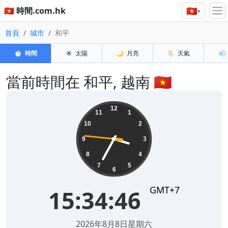
🇭🇰
🇭🇰 時間.com.hk
▾
首頁
城市
和平
⏱️
時間
☀️
太陽
🌙
月亮
🌦️
天氣
💨
當前時間在 和平, 越南 🇻🇳
15:34:47
12
11
1
10
2
9
3
8
4
7
5
6
GMT+7
15:34:47
2026年8月8日星期六