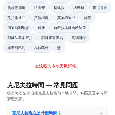
烏埃德澤姆
特圖安
特瑪拉
納達爾
肯尼特拉
艾拉希迪亞
艾特梅盧
莫哈梅迪亞
薩菲
西迪斯利馬恩
費斯
迪希拉埃爾吉哈迪亞
阿爾法基本查拉
阿爾霍塞伊馬
陶瑞爾特
非斯阿巴利
馬拉喀什
鹽
無法載入本地天氣預報。
克尼夫拉時間 — 常見問題
答案每次請求根據克尼夫拉當前本地時間、時區及夏令時間
狀態更新。
克尼夫拉現在是什麼時間？