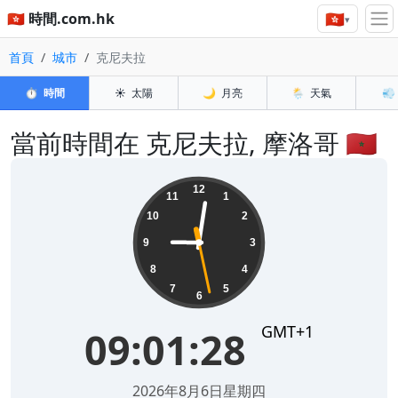
🇭🇰
🇭🇰 時間.com.hk
▾
首頁
城市
克尼夫拉
⏱️
時間
☀️
太陽
🌙
月亮
🌦️
天氣
💨
當前時間在 克尼夫拉, 摩洛哥 🇲🇦
09:01:28
12
11
1
10
2
9
3
8
4
7
5
6
GMT+1
09:01:28
2026年8月6日星期四