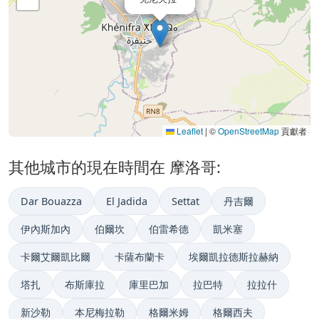
Leaflet
|
©
OpenStreetMap
貢獻者
其他城市的現在時間在 摩洛哥:
Dar Bouazza
El Jadida
Settat
丹吉爾
伊內斯加內
伯爾坎
伯雷希德
凱米塞
卡爾艾爾凱比爾
卡薩布蘭卡
埃爾凱拉德斯拉赫納
塔扎
布斯庫拉
庫里巴加
拉巴特
拉拉什
新沙勒
本尼梅拉勒
格爾米姆
格爾西夫