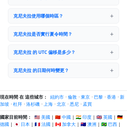
克尼夫拉使用哪個時區？
克尼夫拉是否實行夏令時間？
克尼夫拉 的 UTC 偏移是多少？
克尼夫拉 的日期何時變更？
現在時間 在 這些城市：
紐約市
·
倫敦
·
東京
·
巴黎
·
香港
·
新
加坡
·
杜拜
·
洛杉磯
·
上海
·
北京
·
悉尼
·
孟買
國家目前時間：
🇺🇸 美國
|
🇨🇳 中國
|
🇮🇳 印度
|
🇬🇧 英國
|
🇩🇪
德國
|
🇯🇵 日本
|
🇫🇷 法國
|
🇨🇦 加拿大
|
🇦🇺 澳洲
|
🇧🇷 巴西
|