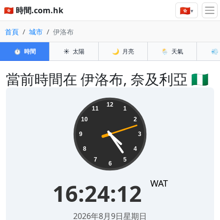
🇭🇰
🇭🇰 時間.com.hk
▾
首頁
城市
伊洛布
⏱️
時間
☀️
太陽
🌙
月亮
🌦️
天氣
💨
當前時間在 伊洛布, 奈及利亞 🇳🇬
16:24:13
12
11
1
10
2
9
3
8
4
7
5
6
WAT
16:24:13
2026年8月9日星期日