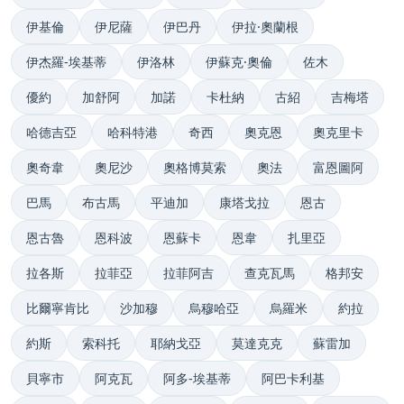
伊基倫
伊尼薩
伊巴丹
伊拉·奧蘭根
伊杰羅-埃基蒂
伊洛林
伊蘇克·奧倫
佐木
優約
加舒阿
加諾
卡杜納
古紹
吉梅塔
哈德吉亞
哈科特港
奇西
奧克恩
奧克里卡
奧奇韋
奧尼沙
奧格博莫索
奧法
富恩圖阿
巴馬
布古馬
平迪加
康塔戈拉
恩古
恩古魯
恩科波
恩蘇卡
恩韋
扎里亞
拉各斯
拉菲亞
拉菲阿吉
查克瓦馬
格邦安
比爾寧肯比
沙加穆
烏穆哈亞
烏羅米
約拉
約斯
索科托
耶納戈亞
莫達克克
蘇雷加
貝寧市
阿克瓦
阿多-埃基蒂
阿巴卡利基