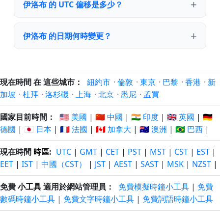
伊洛布 的 UTC 偏移是多少？
伊洛布 的日期何時變更？
現在時間 在 這些城市：
紐約市
·
倫敦
·
東京
·
巴黎
·
香港
·
新
加坡
·
杜拜
·
洛杉磯
·
上海
·
北京
·
悉尼
·
孟買
國家目前時間：
🇺🇸 美國
|
🇨🇳 中國
|
🇮🇳 印度
|
🇬🇧 英國
|
🇩🇪
德國
|
🇯🇵 日本
|
🇫🇷 法國
|
🇨🇦 加拿大
|
🇦🇺 澳洲
|
🇧🇷 巴西
|
現在時間
時區
:
UTC
|
GMT
|
CET
|
PST
|
MST
|
CST
|
EST
|
EET
|
IST
|
中國（CST）
|
JST
|
AEST
|
SAST
|
MSK
|
NZST
|
免費
小工具
適用於網站管理員：
免費模擬時鐘小工具
|
免費
數碼時鐘小工具
|
免費文字時鐘小工具
|
免費詞語時鐘小工具