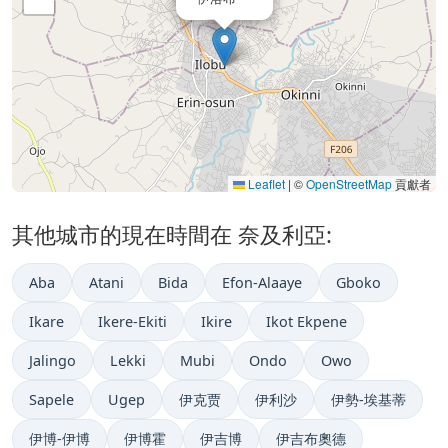
Leaflet
|
©
OpenStreetMap
貢獻者
其他城市的現在時間在 奈及利亞:
Aba
Atani
Bida
Efon-Alaaye
Gboko
Ikare
Ikere-Ekiti
Ikire
Ikot Ekpene
Jalingo
Lekki
Mubi
Ondo
Owo
Sapele
Ugep
伊克贾
伊利沙
伊勢-埃基蒂
伊博-伊博
伊博霍
伊吉博
伊吉布奧德