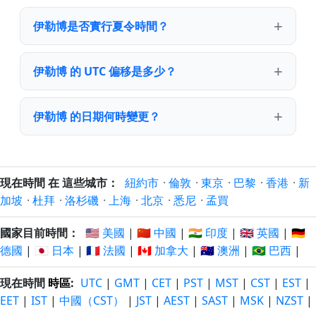
伊勒博是否實行夏令時間？
伊勒博 的 UTC 偏移是多少？
伊勒博 的日期何時變更？
現在時間 在 這些城市：
紐約市
·
倫敦
·
東京
·
巴黎
·
香港
·
新
加坡
·
杜拜
·
洛杉磯
·
上海
·
北京
·
悉尼
·
孟買
國家目前時間：
🇺🇸 美國
|
🇨🇳 中國
|
🇮🇳 印度
|
🇬🇧 英國
|
🇩🇪
德國
|
🇯🇵 日本
|
🇫🇷 法國
|
🇨🇦 加拿大
|
🇦🇺 澳洲
|
🇧🇷 巴西
|
現在時間
時區
:
UTC
|
GMT
|
CET
|
PST
|
MST
|
CST
|
EST
|
EET
|
IST
|
中國（CST）
|
JST
|
AEST
|
SAST
|
MSK
|
NZST
|