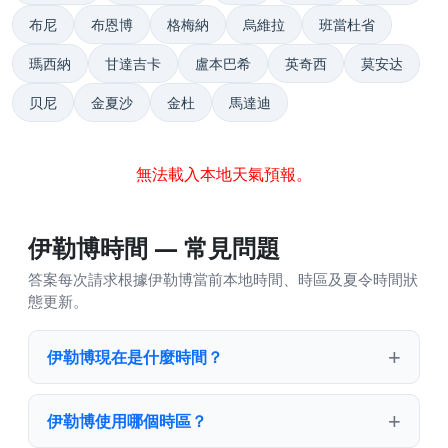
布尼
布恩博
格梅納
烏維拉
班當杜省
瑪西納
甘達吉卡
盧本巴希
英奇西
莫安达
贝尼
金夏沙
金杜
馬達迪
無法載入本地天氣預報。
伊勒博時間 — 常見問題
答案每次請求根據伊勒博當前本地時間、時區及夏令時間狀
態更新。
伊勒博現在是什麼時間？
伊勒博使用哪個時區？