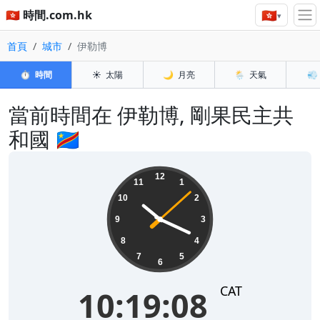
🇭🇰
🇭🇰 時間.com.hk
▾
首頁
城市
伊勒博
⏱️
時間
☀️
太陽
🌙
月亮
🌦️
天氣
💨
當前時間在 伊勒博, 剛果民主共
和國 🇨🇩
10:19:08
12
11
1
10
2
9
3
8
4
7
5
6
CAT
10:19:08