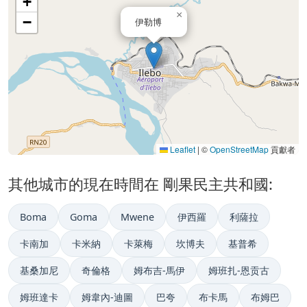
+
×
−
伊勒博
Leaflet
|
©
OpenStreetMap
貢獻者
其他城市的現在時間在 剛果民主共和國:
Boma
Goma
Mwene
伊西羅
利薩拉
卡南加
卡米納
卡萊梅
坎博夫
基普希
基桑加尼
奇倫格
姆布吉-馬伊
姆班扎-恩贡古
姆班達卡
姆韋內-迪圖
巴夸
布卡馬
布姆巴