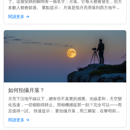
了。這個安靜的瞬間有一個名字：月落。它每天都會發生，但大
多數人都會錯過。 重點提示： 月落是指月亮滑落到西方地平線
以下，就像日落一樣，但較為柔和。 月落的運作原理 地球由西
閱讀更多
→
向東旋轉。由...
如何拍攝月落？
月亮下沉地平線以下，總有些不真實的感覺。光線柔和，天空變
化迅速，一切都顯得靜止。用相機捕捉那一刻？完全可以——而
且值得一試。 快速提示： 要拍攝月落，用三腳架，在黎明前拍
攝，並用月落應用程式或日曆來規劃時間。 時間掌握一切 最佳
閱讀更多
→
的月落照片通...