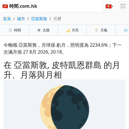
🇭🇰
🇭🇰 時間.com.hk
▾
首頁
城市
亞當斯敦
月曆
⏱️
時間
☀️
太陽
🌙
月亮
🌦️
天氣
💨
今晚喺 亞當斯敦，月球係 虧月，照明度為 2234.6%；下一
次滿月係 27 8月 2026, 20:18。
在 亞當斯敦, 皮特凱恩群島 的月
升、月落與月相
🌘