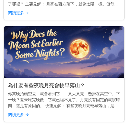
了哪裡？ 主要見解： 月亮在西方落下，就像太陽一樣。但每晚
的確切位置會略有變化。 為什麼月亮會在西方落下 地球由西向
閱讀更多
→
東旋轉。這就...
為什麼有些夜晚月亮會較早落山？
你某晚抬頭望去，就會看到它——又大又亮，懸掛在高空中。下
一晚？還未吃完晚飯，它就已經不見了。月亮沒有固定的就寢時
間，這是有原因的。 快速見解： 有些夜晚月亮較早落山，是因
為它的軌道使它每天升起時間大約晚50分鐘——因此相較於前
閱讀更多
→
一晚，它較早落...