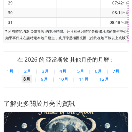
29
07:42
(27
↑
30
08:14
(27
↑
31
08:48
(284
↑
* 所有時間均為 亞當斯敦 的本地時間。升月和落月時間是根據月球的幾何中
如果事件未在該特定本地日發生，或月球是極圈光圈（始終在地平線以上或以下）
在 2026 的 亞當斯敦 其他月份的月曆：
1月
|
2月
|
3月
|
4月
|
5月
|
6月
|
7月
|
8月
|
9月
|
10月
|
11月
|
12月
了解更多關於月亮的資訊