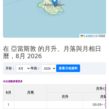
Leaflet
|
© OSM
在 亞當斯敦 的月升、月落與月相日
曆，8月 2026
月份：
年份：
查看月相資料
向右滾動查看更多
月升/月
8月
月亮
月升
月落
1
09:09
(26
↑