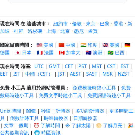
現在時間 在 這些城市：
紐約市
·
倫敦
·
東京
·
巴黎
·
香港
·
新
加坡
·
杜拜
·
洛杉磯
·
上海
·
北京
·
悉尼
·
孟買
國家目前時間：
🇺🇸 美國
|
🇨🇳 中國
|
🇮🇳 印度
|
🇬🇧 英國
|
🇩🇪
德國
|
🇯🇵 日本
|
🇫🇷 法國
|
🇨🇦 加拿大
|
🇦🇺 澳洲
|
🇧🇷 巴西
|
現在時間
時區
:
UTC
|
GMT
|
CET
|
PST
|
MST
|
CST
|
EST
|
EET
|
IST
|
中國（CST）
|
JST
|
AEST
|
SAST
|
MSK
|
NZST
|
免費
小工具
適用於網站管理員：
免費模擬時鐘小工具
|
免費
數碼時鐘小工具
|
免費文字時鐘小工具
|
免費詞語時鐘小工具
Unix 時間
|
鬧鐘
|
秒錶
|
計時器
|
多功能計時器
|
更多時間工
具
|
倒數計時工具
|
時區轉換器
|
日期轉換器
|
文章
|
假期
|
⏰ 了解時間
|
☀️ 了解太陽
|
🌕 了解月亮
|
🎉
公共假期資訊
|
🌐 時區資訊