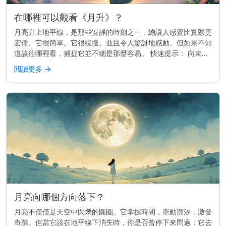
在哪裡可以觀看《月升》？
月亮升上地平線，是那些安靜的時刻之一，總讓人感覺比實際更
宏偉。它很簡單。它很緩慢。並且令人驚訝地感動。但如果不知
道該往哪裡看，捕捉它並不總是那麼容易。 快速提示： 向東方
望去，視野要清楚。較高的地勢或面向開闊天空的海灘效果最
閱讀更多
→
佳。 為何這個位...
月亮向哪個方向落下？
月亮不僅僅是天空中閃爍的圓圈。它掌握時間，牽動潮汐，激發
奇蹟。但當它該在地平線下消失時，你是否曾停下來問過：它去