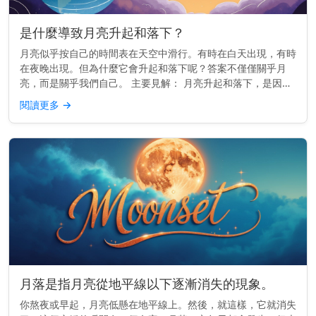
是什麼導致月亮升起和落下？
月亮似乎按自己的時間表在天空中滑行。有時在白天出現，有時
在夜晚出現。但為什麼它會升起和落下呢？答案不僅僅關乎月
亮，而是關乎我們自己。 主要見解： 月亮升起和落下，是因為
地球在旋轉——而不是因為月亮移動得那麼快。 它真正移動的
閱讀更多
→
原因 地球每24...
月落是指月亮從地平線以下逐漸消失的現象。
你熬夜或早起，月亮低懸在地平線上。然後，就這樣，它就消失