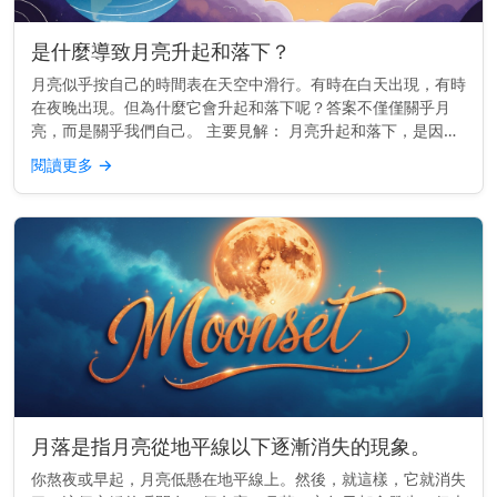
是什麼導致月亮升起和落下？
月亮似乎按自己的時間表在天空中滑行。有時在白天出現，有時
在夜晚出現。但為什麼它會升起和落下呢？答案不僅僅關乎月
亮，而是關乎我們自己。 主要見解： 月亮升起和落下，是因為
地球在旋轉——而不是因為月亮移動得那麼快。 它真正移動的
閱讀更多
→
原因 地球每24...
月落是指月亮從地平線以下逐漸消失的現象。
你熬夜或早起，月亮低懸在地平線上。然後，就這樣，它就消失