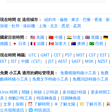
現在時間 在 這些城市：
紐約市
·
倫敦
·
東京
·
巴黎
·
香港
·
新
加坡
·
杜拜
·
洛杉磯
·
上海
·
北京
·
悉尼
·
孟買
國家目前時間：
🇺🇸 美國
|
🇨🇳 中國
|
🇮🇳 印度
|
🇬🇧 英國
|
🇩🇪
德國
|
🇯🇵 日本
|
🇫🇷 法國
|
🇨🇦 加拿大
|
🇦🇺 澳洲
|
🇧🇷 巴西
|
現在時間
時區
:
UTC
|
GMT
|
CET
|
PST
|
MST
|
CST
|
EST
|
EET
|
IST
|
中國（CST）
|
JST
|
AEST
|
SAST
|
MSK
|
NZST
|
免費
小工具
適用於網站管理員：
免費模擬時鐘小工具
|
免費
數碼時鐘小工具
|
免費文字時鐘小工具
|
免費詞語時鐘小工具
Unix 時間
|
鬧鐘
|
秒錶
|
計時器
|
多功能計時器
|
更多時間工
具
|
倒數計時工具
|
時區轉換器
|
日期轉換器
|
文章
|
假期
|
⏰ 了解時間
|
☀️ 了解太陽
|
🌕 了解月亮
|
🎉
公共假期資訊
|
🌐 時區資訊