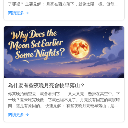
了哪裡？ 主要見解： 月亮在西方落下，就像太陽一樣。但每晚
的確切位置會略有變化。 為什麼月亮會在西方落下 地球由西向
閱讀更多
→
東旋轉。這就...
為什麼有些夜晚月亮會較早落山？
你某晚抬頭望去，就會看到它——又大又亮，懸掛在高空中。下
一晚？還未吃完晚飯，它就已經不見了。月亮沒有固定的就寢時
間，這是有原因的。 快速見解： 有些夜晚月亮較早落山，是因
為它的軌道使它每天升起時間大約晚50分鐘——因此相較於前
閱讀更多
→
一晚，它較早落...