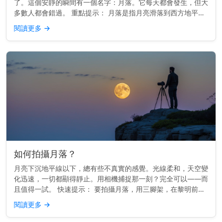
了。這個安靜的瞬間有一個名字：月落。它每天都會發生，但大
多數人都會錯過。 重點提示： 月落是指月亮滑落到西方地平線
以下，就像日落一樣，但較為柔和。 月落的運作原理 地球由西
閱讀更多
→
向東旋轉。由...
如何拍攝月落？
月亮下沉地平線以下，總有些不真實的感覺。光線柔和，天空變
化迅速，一切都顯得靜止。用相機捕捉那一刻？完全可以——而
且值得一試。 快速提示： 要拍攝月落，用三腳架，在黎明前拍
攝，並用月落應用程式或日曆來規劃時間。 時間掌握一切 最佳
閱讀更多
→
的月落照片通...