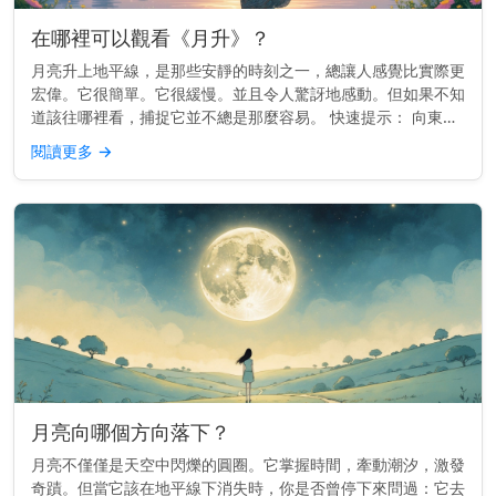
在哪裡可以觀看《月升》？
月亮升上地平線，是那些安靜的時刻之一，總讓人感覺比實際更
宏偉。它很簡單。它很緩慢。並且令人驚訝地感動。但如果不知
道該往哪裡看，捕捉它並不總是那麼容易。 快速提示： 向東方
望去，視野要清楚。較高的地勢或面向開闊天空的海灘效果最
閱讀更多
→
佳。 為何這個位...
月亮向哪個方向落下？
月亮不僅僅是天空中閃爍的圓圈。它掌握時間，牽動潮汐，激發
奇蹟。但當它該在地平線下消失時，你是否曾停下來問過：它去