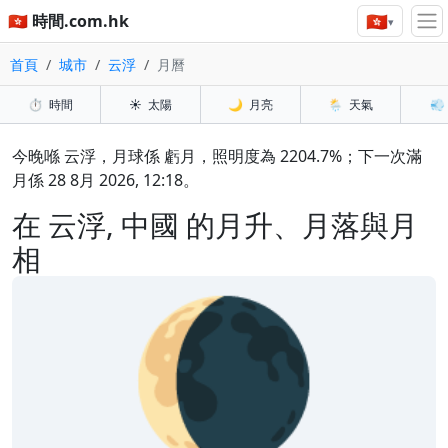
🇭🇰
🇭🇰 時間.com.hk
▾
首頁
城市
云浮
月曆
⏱️
時間
☀️
太陽
🌙
月亮
🌦️
天氣
💨
今晚喺 云浮，月球係 虧月，照明度為 2204.7%；下一次滿
月係 28 8月 2026, 12:18。
在 云浮, 中國 的月升、月落與月
相
🌘