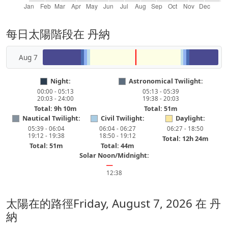
每日太陽階段在 丹納
Aug 7
Night:
Astronomical Twilight:
00:00 - 05:13
05:13 - 05:39
20:03 - 24:00
19:38 - 20:03
Total: 9h 10m
Total: 51m
Nautical Twilight:
Civil Twilight:
Daylight:
05:39 - 06:04
06:04 - 06:27
06:27 - 18:50
19:12 - 19:38
18:50 - 19:12
Total: 12h 24m
Total: 51m
Total: 44m
Solar Noon/Midnight:
━
12:38
太陽在的路徑
Friday, August 7, 2026
在 丹
納