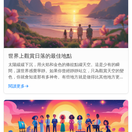
世界上觀賞日落的最佳地點
太陽緩緩下沉，用火焰和金色的條紋點綴天空。這是少有的瞬
間，讓世界感覺寧靜。如果你曾經靜靜站立，只為觀賞天空的變
色，你就會知道那有多神奇。有些地方就是做得比其他地方更
好。這裡的景色就像是專為你而畫。 快速見解： 前往聖托里
閱讀更多
→
尼、大峽谷或烏魯魯，...