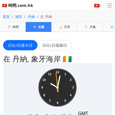
🇭🇰
🇭🇰 時間.com.hk
▾
首頁
城市
丹納
在 丹納
⏱️
時間
☀️
太陽
🌙
月亮
🌦️
天氣
💨
日出/日落今日
日出/日落聽日
在 丹納, 象牙海岸 🇨🇮
22:02:00
12
11
1
10
2
9
3
8
4
7
5
6
GMT