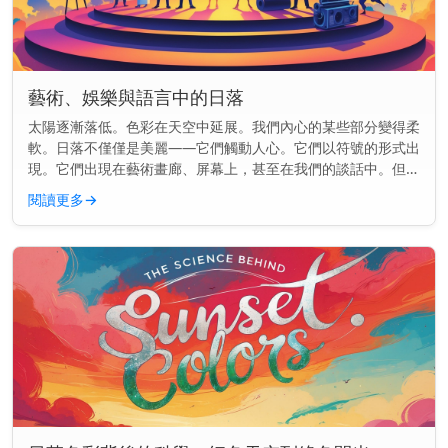
藝術、娛樂與語言中的日落
太陽逐漸落低。色彩在天空中延展。我們內心的某些部分變得柔
軟。日落不僅僅是美麗——它們觸動人心。它們以符號的形式出
現。它們出現在藝術畫廊、屏幕上，甚至在我們的談話中。但為
什麼日落總是出現在各處？ 主要見解： 日落在文化中如此頻繁
閱讀更多
→
出現，是因為它...