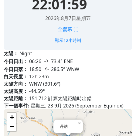
22:02:00
2026年8月7日星期五
⛶
全螢幕
顯示12小時制
太陽：
Night
↑
今日日出：
06:26
73.4° ENE
↑
今日日落：
18:50
286.5° WNW
白天長度：
12h 23m
太陽方向：
WNW (301.6°)
太陽高度：
-44.59°
太陽距離：
151.712 計算太陽距離時出錯
下一個事件:
星期三, 23 9月 2026 (September Equinox)
+
×
−
丹納