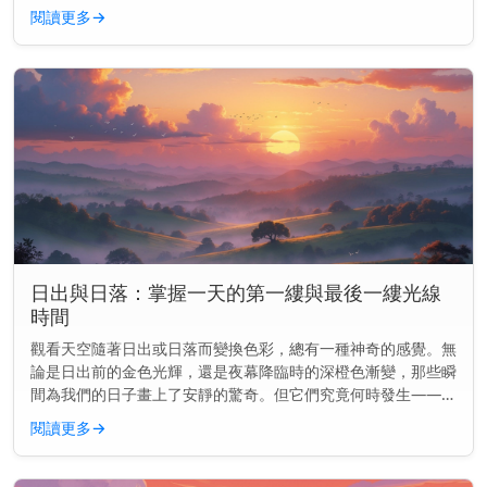
解： 通常在日落後70到100分鐘內會變得完全黑暗，這取決於
閱讀更多
→
你的地點和季節...
日出與日落：掌握一天的第一縷與最後一縷光線
時間
觀看天空隨著日出或日落而變換色彩，總有一種神奇的感覺。無
論是日出前的金色光輝，還是夜幕降臨時的深橙色漸變，那些瞬
間為我們的日子畫上了安靜的驚奇。但它們究竟何時發生——以
及為何會改變？ 主要見解： 日出和日落並非每天都在同一時間
閱讀更多
→
發生。由於地球...