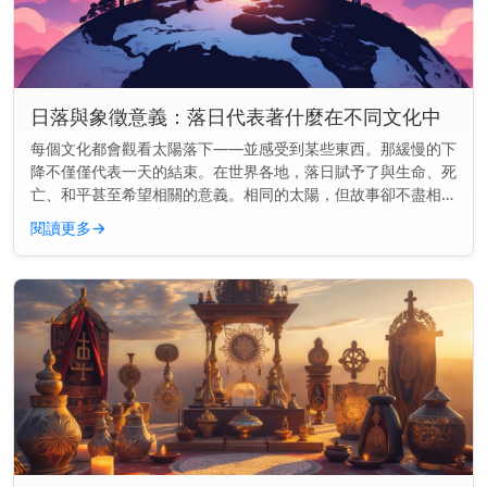
日落與象徵意義：落日代表著什麼在不同文化中
每個文化都會觀看太陽落下——並感受到某些東西。那緩慢的下
降不僅僅代表一天的結束。在世界各地，落日賦予了與生命、死
亡、和平甚至希望相關的意義。相同的太陽，但故事卻不盡相
同。 主要見解： 在各種文化中，落日常常象徵結束、反思與轉
閱讀更多
→
變——但其意義會...