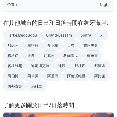
位置：
Night
在其他城市的日出和日落時間在象牙海岸:
Ferkessédougou
Grand-Bassam
Sinfra
人
加諾阿
塞格拉
多克羅
大布
布阿夫莱
梅格伊
波農
瓦武阿
科爾霍戈
蘇布雷
賓格維爾
迪姆博克羅
迪沃
邦杜库
都庫埃
阿伯博
阿卓佩
阿尼瑪
阿格沃維爾
阿比讓
阿邦古鲁
馬科里
了解更多關於日出/日落時間