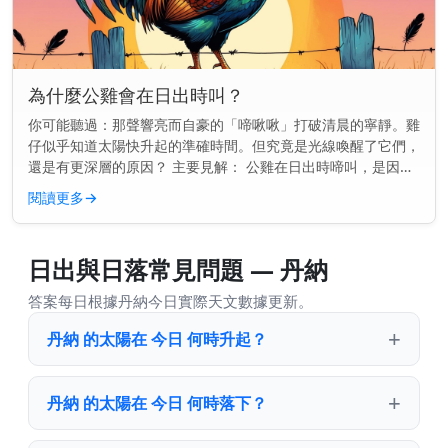
為什麼公雞會在日出時叫？
你可能聽過：那聲響亮而自豪的「啼啾啾」打破清晨的寧靜。雞
仔似乎知道太陽快升起的準確時間。但究竟是光線喚醒了它們，
還是有更深層的原因？ 主要見解： 公雞在日出時啼叫，是因為
它們的內部生物鐘告訴它們該啼叫——甚至在第一縷光線出現之
閱讀更多
→
前。 不僅僅是...
日出與日落常見問題 — 丹納
答案每日根據丹納今日實際天文數據更新。
丹納 的太陽在 今日 何時升起？
丹納 的太陽在 今日 何時落下？