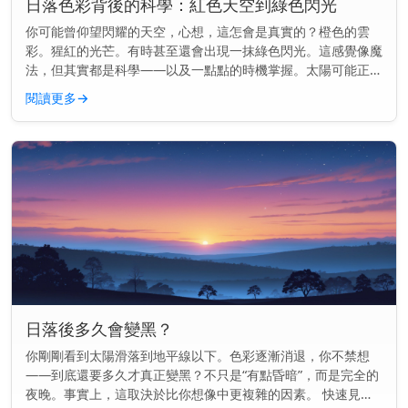
日落色彩背後的科學：紅色天空到綠色閃光
你可能曾仰望閃耀的天空，心想，這怎會是真實的？橙色的雲
彩。猩紅的光芒。有時甚至還會出現一抹綠色閃光。這感覺像魔
法，但其實都是科學——以及一點點的時機掌握。太陽可能正逐
漸落下，但物理學才剛剛開始。 快速見解： 日落時的顏色是因
閱讀更多
→
為陽光穿過地球大...
日落後多久會變黑？
你剛剛看到太陽滑落到地平線以下。色彩逐漸消退，你不禁想
——到底還要多久才真正變黑？不只是“有點昏暗”，而是完全的
夜晚。事實上，這取決於比你想像中更複雜的因素。 快速見