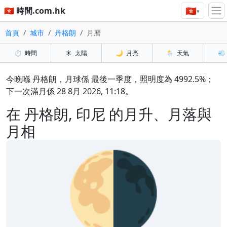
🇭🇰
🇭🇰 時間.com.hk
▾
首頁
城市
丹格朗
月曆
⏱️
時間
☀️
太陽
🌙
月亮
🌦️
天氣
💨
今晚喺 丹格朗，月球係 最後一季度，照明度為 4992.5%；
下一次滿月係 28 8月 2026, 11:18。
在 丹格朗, 印尼 的月升、月落與
月相
🌗