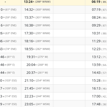
-
13:24
06:19
(298° WNW)
↑
( 89.
10
14:32
07:19
(61° ENE)
(300° WNW)
↑
↑
( 87.
10
15:37
08:24
(59° ENE)
(301° WNW)
↑
↑
( 86.
16
16:38
09:29
(60° ENE)
(299° WNW)
↑
↑
( 87.
26
17:30
10:31
(63° ENE)
(295° WNW)
( 88.
↑
↑
36
18:16
11:29
(68° ENE)
(289° WNW)
( 83.
↑
↑
43
18:55
12:23
(74° ENE)
(282° WNW)
( 77.
↑
↑
:46
19:31
13:12
(81° E)
(275° W)
( 71.
↑
↑
:46
20:04
13:59
(89° E)
(268° W)
( 64.
↑
↑
:44
20:37
14:43
(96° E)
(261° W)
( 57.
↑
↑
40
21:10
15:28
(103° ESE)
(254° WSW)
( 51.
↑
↑
37
21:45
16:13
(109° ESE)
(249° WSW)
( 46.
↑
↑
33
22:23
17:00
(114° ESE)
(244° WSW)
( 42.
↑
↑
29
23:05
17:48
(118° ESE)
(241° WSW)
↑
↑
( 38.