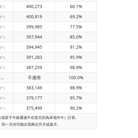
400,273
60.1%
9° )
400,819
69.2%
2° )
399,985
77.5%
0° )
397,944
85.0%
1° )
394,945
91.2%
5° )
391,283
95.9%
9° )
387,259
98.9%
2° )
不經過子午線
不適用
100.0%
( 不適用 )
383,149
98.9%
2° )
379,177
95.7%
6° )
375,499
90.2%
1° )
午（或若子午線通過不在當天則為本地中午）計算。
，同一天內可能出現兩次升月或落月。