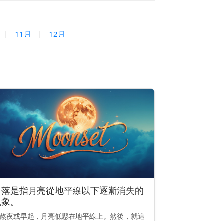
|
11月
|
12月
月落是指月亮從地平線以下逐漸消失的
現象。
熬夜或早起，月亮低懸在地平線上。然後，就這