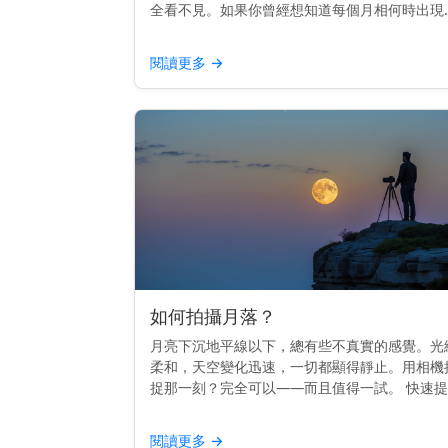
全看不見。如果你曾經想知道每個月相何時出現
天空中，你並不孤單。其實，時間是有節奏的。
點提示： 每個月相的升起時間都不同——從日
閱讀更多
→
日落——這取決於...
如何拍攝月落？
月亮下沉地平線以下，總有些不真實的感覺。光
柔和，天空變化迅速，一切都顯得靜止。用相機
捉那一刻？完全可以——而且值得一試。 快速提
示： 要拍攝月落，用三腳架，在黎明前拍攝，
月落應用程式或日曆來規劃時間。 時間掌握一切
閱讀更多
→