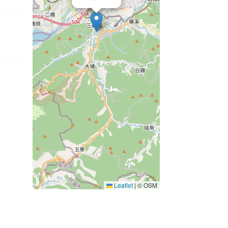
Leaflet
|
© OSM