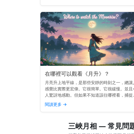
最佳的月落照片通...
在哪裡可以觀看《月升》？
月亮升上地平線，是那些安靜的時刻之一，總讓
感覺比實際更宏偉。它很簡單。它很緩慢。並且
人驚訝地感動。但如果不知道該往哪裡看，捕捉
並不總是那麼容易。 快速提示： 向東方望去，
閱讀更多
→
野要清楚。較高的地勢或面向開闊天空的海灘效
最佳。 為何這個位...
三峽月相 — 常見問