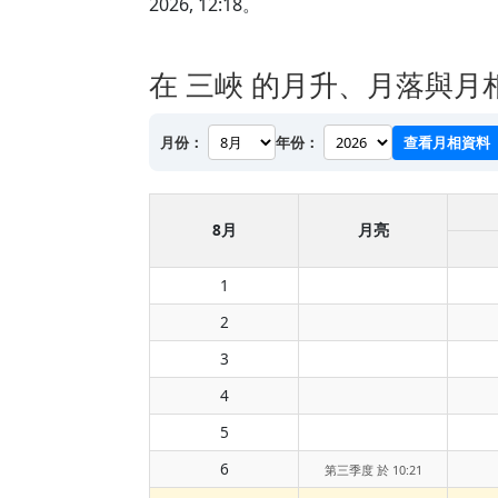
2026, 12:18。
在 三峽 的月升、月落與月相
月份：
年份：
查看月相資料
8月
月亮
1
2
3
4
5
6
第三季度 於 10:21