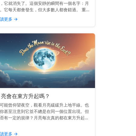
，它就消失了。這個安靜的瞬間有一個名字：月
。它每天都會發生，但大多數人都會錯過。 重點
示： 月落是指月亮滑落到西方地平線以下，就像
讀更多
→
落一樣，但較為柔和。 月落的運作原理 地球由
向東旋轉。由...
月亮會在東方升起嗎？
可能曾仰望夜空，觀看月亮緩緩升上地平線。也
你甚至注意到它並不總是在同一個位置出現。但
否有一定的規律？月亮每次真的都在東方升起
？ 主要見解： 是的，月亮會在東方升起——或
常接近東方——就像太陽一樣。 為什麼月亮會跟
讀更多
→