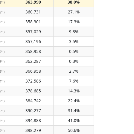
363,990
38.0%
3° )
360,731
27.1%
8° )
358,301
17.3%
8° )
357,029
9.3%
9° )
357,196
3.5%
8° )
358,958
0.5%
9° )
362,287
0.3%
8° )
366,958
2.7%
2° )
372,586
7.6%
4° )
378,685
14.3%
9° )
384,742
22.4%
9° )
390,277
31.4%
6° )
394,888
41.0%
2° )
398,279
50.6%
9° )