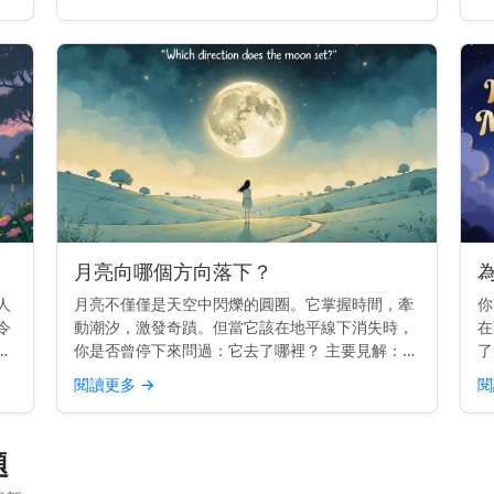
隨
間，並減去大約50分鐘來估算明天的月落時間。
月亮的每日漂移 ...
月亮向哪個方向落下？
人
月亮不僅僅是天空中閃爍的圓圈。它掌握時間，牽
你
令
動潮汐，激發奇蹟。但當它該在地平線下消失時，
在
它
你是否曾停下來問過：它去了哪裡？ 主要見解：
了
視
月亮在西方落下，就像太陽一樣。但每晚的確切位
速
閱讀更多
→
閱
果
置會略有變化。 為什麼月亮會在西方落下 地球由
使
西向東旋轉。這就...
一
題