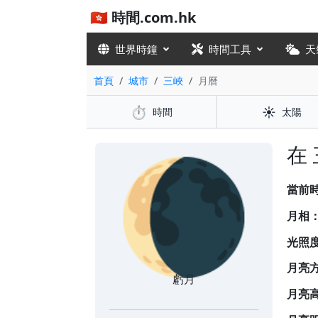
🇭🇰 時間.com.hk
世界時鐘
時間工具
天
首頁
城市
三峽
月曆
⏱️
☀️
時間
太陽
🌘
在
當前
月相
光照
月亮
虧月
月亮