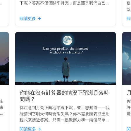
在
下呢？答案不僅僅關乎月亮，而是關乎我們自己。
樣
 重
主要見解： 月亮升起和落下，是因為地球在旋轉
落
出到
——而不是因為月亮移動得那麼快。 它真正移動的
提
閱讀更多
→
閱
原因 地球每24...
日
西
你能在沒有計算器的情況下預測月落時
間嗎？
線
你
捕
許
你注意到月亮正向地平線下沉，並且想知道——我
是
能猜到它明天何時會消失嗎？你不需要圖表或應用
並用
嗎
程式來接近答案。只需一點覺察力和一兩個簡單的
非
技巧。 主要見解： 你可以通過知道今天的月落時
閱讀更多
→
閱