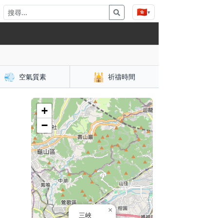
🇭🇰
▾
💨
🕌
空氣質素
祈禱時間
+
−
×
三峽