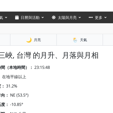
氣
日曆與活動
太陽與月亮
更多
🌙
🌦️
月亮
天氣
 三峽, 台灣 的月升、月落與月相
時間（本地時間）：
23:15:49
：
在地平線以上
度：
31.2%
方向：
NE (53.5°)
高度：
-10.85°