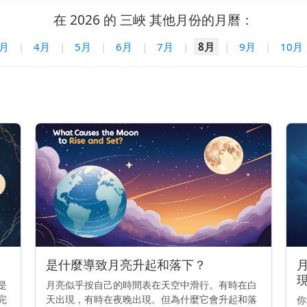
在 2026 的 三峽 其他月份的月曆：
3月
|
4月
|
5月
|
6月
|
7月
|
8月
|
9月
|
10月
是什麼導致月亮升起和落下？
是
月亮似乎按自己的時間表在天空中滑行。有時在白
完
天出現，有時在夜晚出現。但為什麼它會升起和落
你