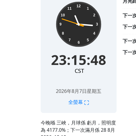
月亮
23:15:49
12
11
1
下一
10
2
9
3
下一
8
4
下一
7
5
6
下一
23:15:49
CST
2026年8月7日星期五
⛶
全螢幕
今晚喺 三峽，月球係 虧月，照明度
為 4177.0%；下一次滿月係 28 8月