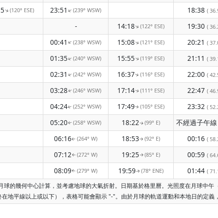
25
23:51
18:38
(120° ESE)
(239° WSW)
↑
↑
( 36.
-
14:18
19:30
(122° ESE)
↑
( 36.
00:41
15:08
20:21
(238° WSW)
(121° ESE)
↑
↑
( 37.
01:35
15:55
21:11
(240° WSW)
(119° ESE)
↑
↑
( 39.
02:31
16:37
22:00
(242° WSW)
(116° ESE)
↑
( 42.
↑
03:28
17:14
22:47
(246° WSW)
(111° ESE)
( 46.
↑
↑
04:24
17:49
23:32
(252° WSW)
(105° ESE)
( 52.
↑
↑
05:20
18:22
(258° WSW)
(99° E)
↑
↑
06:16
18:53
00:16
(264° W)
(92° E)
( 58.
↑
↑
07:12
19:25
00:59
(272° W)
(85° E)
( 64.
↑
↑
08:09
19:59
01:44
(279° W)
(78° ENE)
( 71.
↑
↑
根據月球的幾何中心計算，並考慮地球的大氣折射。日期基於格里曆。光照度在月球中
在地平線以上或以下），表格可能會顯示 "-"。由於月球的軌道運動和本地日的定義