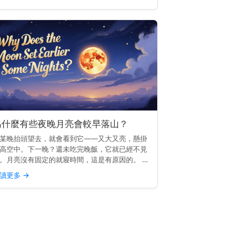
東方 這一切都與...
為什麼有些夜晚月亮會較早落山？
某晚抬頭望去，就會看到它——又大又亮，懸掛
高空中。下一晚？還未吃完晚飯，它就已經不見
。月亮沒有固定的就寢時間，這是有原因的。 快
見解： 有些夜晚月亮較早落山，是因為它的軌道
讀更多
→
它每天升起時間大約晚50分鐘——因此相較於前
晚，它較早落...