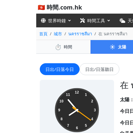
🇭🇰 時間.com.hk
世界時鐘
時間工具
天
首頁
城市
นครราชสีมา
在 นครราชสีมา
⏱️
☀️
時間
太陽
日出/日落今日
日出/日落聽日
在 
19:53:22
12
11
1
太陽
10
2
今日
9
3
8
4
今日
7
5
6