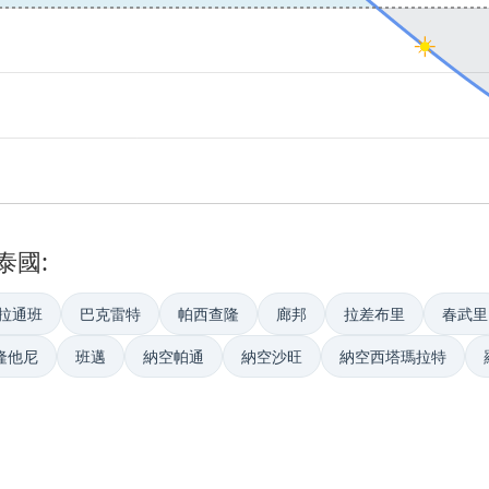
泰國:
拉通班
巴克雷特
帕西查隆
廊邦
拉差布里
春武里
隆他尼
班邁
納空帕通
納空沙旺
納空西塔瑪拉特