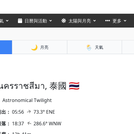
氣
日曆與活動
太陽與月亮
更多
🌙
🌦️
月亮
天氣
นครราชสีมา, 泰國 🇹🇭
：
Astronomical Twilight
↑
日出：
05:56
73.3° ENE
↑
日落：
18:37
286.6° WNW