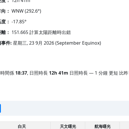
長度：
12h 41m
方向：
WNW (292.6°)
高度：
-17.85°
距離：
151.665 計算太陽距離時出錯
事件:
星期三, 23 9月 2026 (September Equinox)
落時間係
18:37
, 日照時長
12h 41m
日照時長 — 1 分鐘 更短 比昨日
白天
天文曙光
航海曙光