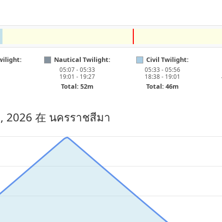
ilight:
Nautical Twilight:
Civil Twilight:
05:07 - 05:33
05:33 - 05:56
19:01 - 19:27
18:38 - 19:01
Total: 52m
Total: 46m
, 2026
在 นครราชสีมา