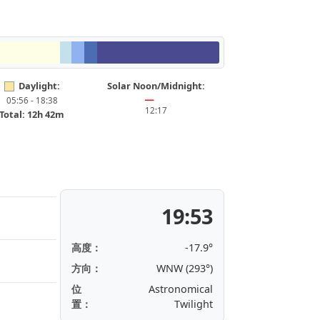
Daylight:
Solar Noon/Midnight:
05:56 - 18:38
━
12:17
Total: 12h 42m
19:53
高度：
-17.9°
方向：
WNW (293°)
位
Astronomical
置：
Twilight