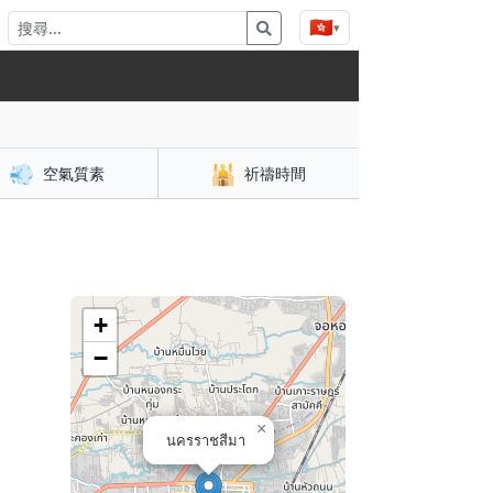
🇭🇰
▾
💨
🕌
空氣質素
祈禱時間
+
−
×
นครราชสีมา