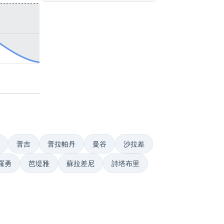
普吉
普拉帕丹
曼谷
沙拉差
羅勇
芭堤雅
蘇拉差尼
詩塔布里