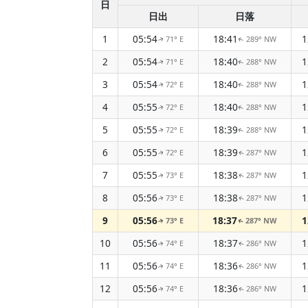
日
日出
日落
1
05:54
18:41
71° E
289° NW
↑
↑
2
05:54
18:40
71° E
288° NW
↑
↑
3
05:54
18:40
72° E
288° NW
↑
↑
4
05:55
18:40
72° E
288° NW
↑
↑
5
05:55
18:39
72° E
288° NW
↑
↑
6
05:55
18:39
72° E
287° NW
↑
↑
7
05:55
18:38
73° E
287° NW
↑
↑
8
05:56
18:38
73° E
287° NW
↑
↑
9
05:56
18:37
73° E
287° NW
↑
↑
10
05:56
18:37
74° E
286° NW
↑
↑
11
05:56
18:36
74° E
286° NW
↑
↑
12
05:56
18:36
74° E
286° NW
↑
↑