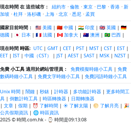
現在時間 在 這些城市：
紐約市
·
倫敦
·
東京
·
巴黎
·
香港
·
新
加坡
·
杜拜
·
洛杉磯
·
上海
·
北京
·
悉尼
·
孟買
國家目前時間：
🇺🇸 美國
|
🇨🇳 中國
|
🇮🇳 印度
|
🇬🇧 英國
|
🇩🇪
德國
|
🇯🇵 日本
|
🇫🇷 法國
|
🇨🇦 加拿大
|
🇦🇺 澳洲
|
🇧🇷 巴西
|
現在時間
時區
:
UTC
|
GMT
|
CET
|
PST
|
MST
|
CST
|
EST
|
EET
|
IST
|
中國（CST）
|
JST
|
AEST
|
SAST
|
MSK
|
NZST
|
免費
小工具
適用於網站管理員：
免費模擬時鐘小工具
|
免費
數碼時鐘小工具
|
免費文字時鐘小工具
|
免費詞語時鐘小工具
Unix 時間
|
鬧鐘
|
秒錶
|
計時器
|
多功能計時器
|
更多時間工
具
|
倒數計時工具
|
時區轉換器
|
日期轉換器
|
文章
|
假期
|
⏰ 了解時間
|
☀️ 了解太陽
|
🌕 了解月亮
|
🎉
公共假期資訊
|
🌐 時區資訊
2025 © 時間.com.hk - ⌚
時間是09:13:08