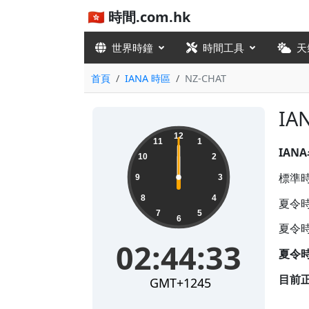
🇭🇰 時間.com.hk
世界時鐘
時間工具
天
首頁
IANA 時區
NZ-CHAT
IA
12
11
1
IAN
10
2
標準時差
9
3
8
4
夏令時
7
5
6
夏令時
02:44:33
夏令
目前
GMT+1245