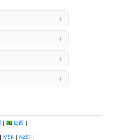
洲
|
🇧🇷 巴西
|
|
MSK
|
NZST
|