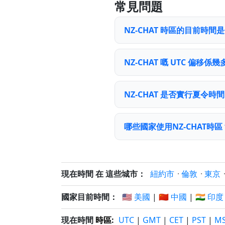
常見問題
NZ-CHAT 時區的目前時間
NZ-CHAT 嘅 UTC 偏移係幾
NZ-CHAT 是否實行夏令時
哪些國家使用NZ-CHAT時區
現在時間 在 這些城市：
紐約市
·
倫敦
·
東京
國家目前時間：
🇺🇸 美國
|
🇨🇳 中國
|
🇮🇳 印度
現在時間
時區
:
UTC
|
GMT
|
CET
|
PST
|
M