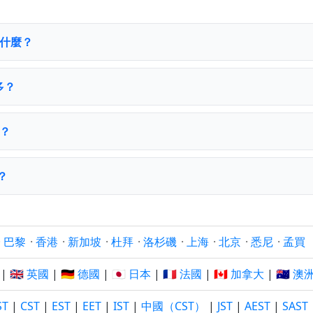
是什麼？
多？
間？
？
·
巴黎
·
香港
·
新加坡
·
杜拜
·
洛杉磯
·
上海
·
北京
·
悉尼
·
孟買
|
🇬🇧 英國
|
🇩🇪 德國
|
🇯🇵 日本
|
🇫🇷 法國
|
🇨🇦 加拿大
|
🇦🇺 澳
ST
|
CST
|
EST
|
EET
|
IST
|
中國（CST）
|
JST
|
AEST
|
SAST