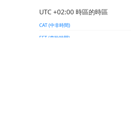
UTC +02:00 時區的時區
CAT (中非時間)
EET (東歐時間)
其他具有 UTC +02:00 偏移的 I
EET
Europe/Chisinau
Europe/Helsinki
Europe/Kyiv
Europe/Mariehamn