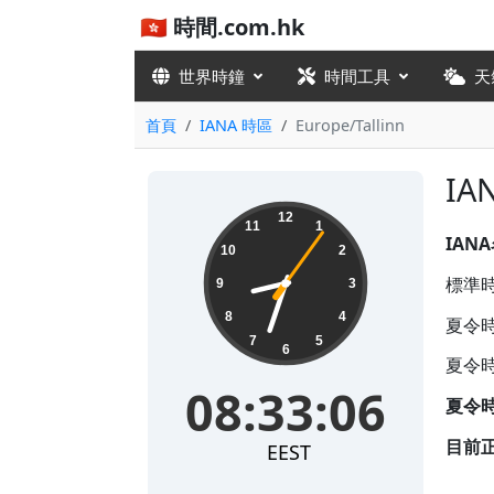
🇭🇰 時間.com.hk
世界時鐘
時間工具
天
首頁
IANA 時區
Europe/Tallinn
IA
08:33:06
12
11
1
IAN
10
2
標準時差
9
3
8
4
夏令時
7
5
6
夏令時
08:33:06
夏令
目前
EEST