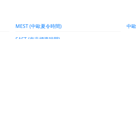
MEST (中歐夏令時間)
中
SAST (南非標準時間)
ANA 時區
Europe/Riga
Afr
Europe/Athens
Afr
Libya
Afr
Asia/Gaza
Afr
Asia/Nicosia
Afri