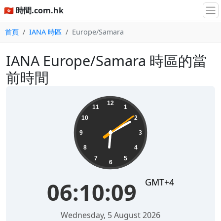
🇭🇰 時間.com.hk
首頁
IANA 時區
Europe/Samara
IANA Europe/Samara 時區的當
前時間
06:10:09
12
11
1
10
2
9
3
8
4
7
5
6
GMT+4
06:10:09
Wednesday, 5 August 2026