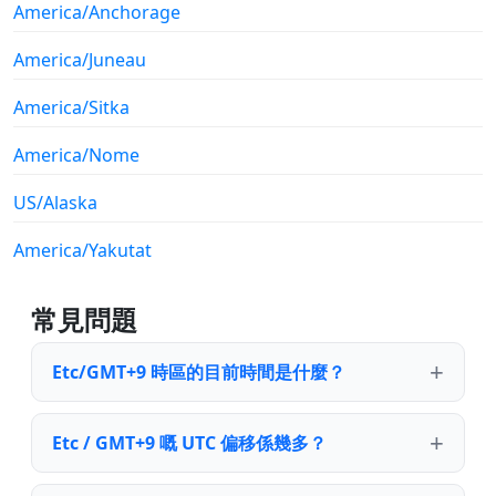
America/Anchorage
America/Juneau
America/Sitka
America/Nome
US/Alaska
America/Yakutat
常見問題
Etc/GMT+9 時區的目前時間是什麼？
Etc / GMT+9 嘅 UTC 偏移係幾多？