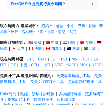
Etc/GMT+9 是否實行夏令時間？
現在時間 在 這些城市：
紐約市
·
倫敦
·
東京
·
巴黎
·
香港
·
新
加坡
·
杜拜
·
洛杉磯
·
上海
·
北京
·
悉尼
·
孟買
國家目前時間：
🇺🇸 美國
|
🇨🇳 中國
|
🇮🇳 印度
|
🇬🇧 英國
|
🇩🇪
德國
|
🇯🇵 日本
|
🇫🇷 法國
|
🇨🇦 加拿大
|
🇦🇺 澳洲
|
🇧🇷 巴西
|
現在時間
時區
:
UTC
|
GMT
|
CET
|
PST
|
MST
|
CST
|
EST
|
EET
|
IST
|
中國（CST）
|
JST
|
AEST
|
SAST
|
MSK
|
NZST
|
免費
小工具
適用於網站管理員：
免費模擬時鐘小工具
|
免費
數碼時鐘小工具
|
免費文字時鐘小工具
|
免費詞語時鐘小工具
Unix 時間
|
鬧鐘
|
秒錶
|
計時器
|
多功能計時器
|
更多時間工
具
|
倒數計時工具
|
時區轉換器
|
日期轉換器