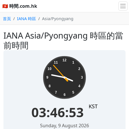
🇭🇰 時間.com.hk
首頁
IANA 時區
Asia/Pyongyang
IANA Asia/Pyongyang 時區的當
前時間
03:46:53
12
11
1
10
2
9
3
8
4
7
5
6
KST
03:46:53
Sunday, 9 August 2026