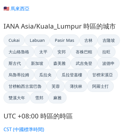
🇲🇾 馬來西亞
IANA Asia/Kuala_Lumpur 時區的城市
Cukai
Labuan
Pasir Mas
古林
吉隆坡
大山格魯格
太平
安邦
峇株巴轄
拉旺
斯古代
新加坡
森美雅
武吉免登
波德申
烏魯蒂拉姆
瓜拉央
瓜拉登嘉樓
甘榜宋溪亞
甘榜帕西古當巴魯
芙蓉
薄扶林
阿羅士打
雙溪大年
雪邦
麻雅
UTC +08:00 時區的時區
CST (中國標準時間)