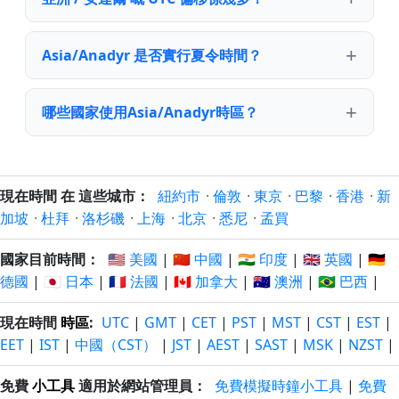
Asia/Anadyr 是否實行夏令時間？
哪些國家使用Asia/Anadyr時區？
現在時間 在 這些城市：
紐約市
·
倫敦
·
東京
·
巴黎
·
香港
·
新
加坡
·
杜拜
·
洛杉磯
·
上海
·
北京
·
悉尼
·
孟買
國家目前時間：
🇺🇸 美國
|
🇨🇳 中國
|
🇮🇳 印度
|
🇬🇧 英國
|
🇩🇪
德國
|
🇯🇵 日本
|
🇫🇷 法國
|
🇨🇦 加拿大
|
🇦🇺 澳洲
|
🇧🇷 巴西
|
現在時間
時區
:
UTC
|
GMT
|
CET
|
PST
|
MST
|
CST
|
EST
|
EET
|
IST
|
中國（CST）
|
JST
|
AEST
|
SAST
|
MSK
|
NZST
|
免費
小工具
適用於網站管理員：
免費模擬時鐘小工具
|
免費