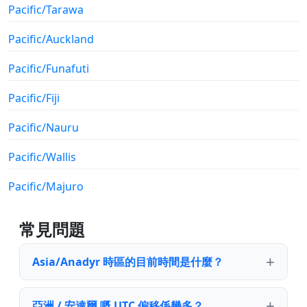
Pacific/Tarawa
Pacific/Auckland
Pacific/Funafuti
Pacific/Fiji
Pacific/Nauru
Pacific/Wallis
Pacific/Majuro
常見問題
Asia/Anadyr 時區的目前時間是什麼？
亞洲 / 安達爾 嘅 UTC 偏移係幾多？