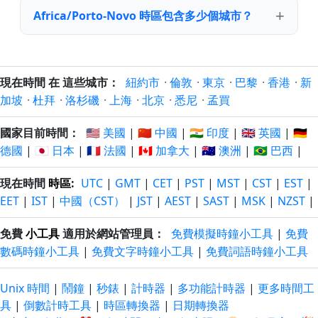
Africa/Porto-Novo 時區包含多少個城市？
現在時間 在 這些城市：
紐約市
·
倫敦
·
東京
·
巴黎
·
香港
·
新
加坡
·
杜拜
·
洛杉磯
·
上海
·
北京
·
悉尼
·
孟買
國家目前時間：
🇺🇸 美國
|
🇨🇳 中國
|
🇮🇳 印度
|
🇬🇧 英國
|
🇩🇪
德國
|
🇯🇵 日本
|
🇫🇷 法國
|
🇨🇦 加拿大
|
🇦🇺 澳洲
|
🇧🇷 巴西
|
現在時間
時區
:
UTC
|
GMT
|
CET
|
PST
|
MST
|
CST
|
EST
|
EET
|
IST
|
中國（CST）
|
JST
|
AEST
|
SAST
|
MSK
|
NZST
|
免費
小工具
適用於網站管理員：
免費模擬時鐘小工具
|
免費
數碼時鐘小工具
|
免費文字時鐘小工具
|
免費詞語時鐘小工具
Unix 時間
|
鬧鐘
|
秒錶
|
計時器
|
多功能計時器
|
更多時間工
具
|
倒數計時工具
|
時區轉換器
|
日期轉換器