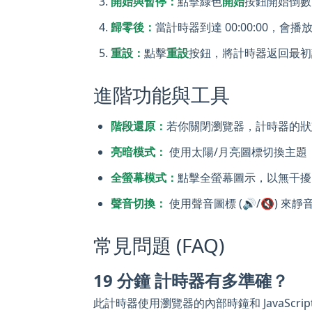
開始與暫停：
點擊綠色
開始
按鈕開始倒數
歸零後：
當計時器到達 00:00:00，
重設：
點擊
重設
按鈕，將計時器返回最初
進階功能與工具
階段還原：
若你關閉瀏覽器，計時器的狀
亮暗模式：
使用太陽/月亮圖標切換主題
全螢幕模式：
點擊全螢幕圖示，以無干擾
聲音切換：
使用聲音圖標 (🔊/🔇) 
常見問題 (FAQ)
19 分鐘 計時器有多準確？
此計時器使用瀏覽器的內部時鐘和 JavaScr