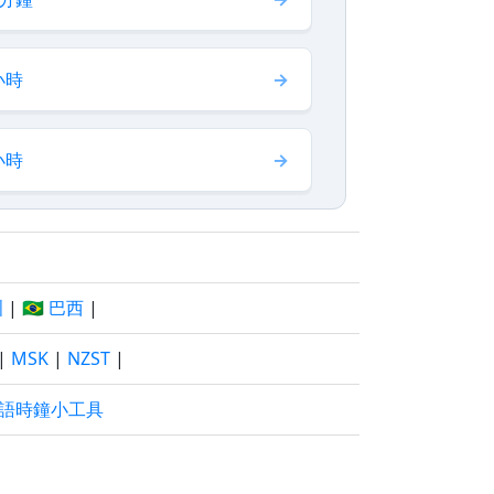
小時
小時
洲
|
🇧🇷 巴西
|
|
MSK
|
NZST
|
語時鐘小工具