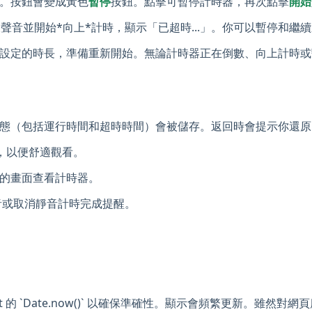
。按鈕會變成黃色
暫停
按鈕。點擊可暫停計時器，再次點擊
開始
會播放聲音並開始*向上*計時，顯示「已超時...」。你可以暫停和
設定的時長，準備重新開始。無論計時器正在倒數、向上計時或
態（包括運行時間和超時時間）會被儲存。返回時會提示你還原
，以便舒適觀看。
的畫面查看計時器。
來靜音或取消靜音計時完成提醒。
ipt 的 `Date.now()` 以確保準確性。顯示會頻繁更新。雖