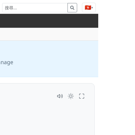
🇭🇰
▾
manage