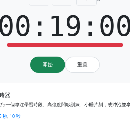
00:19:0
開始
重置
計時器
進行一個專注學習時段、高強度間歇訓練、小睡片刻，或沖泡並
5 秒
,
10 秒