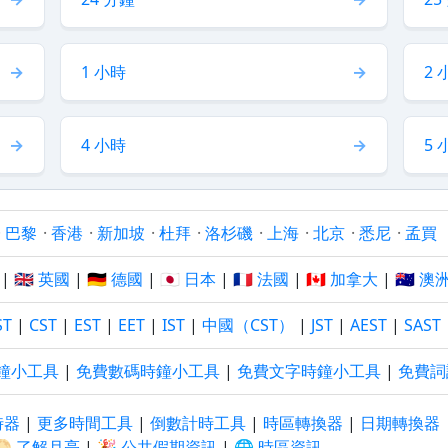
1 小時
2 
4 小時
5 
·
巴黎
·
香港
·
新加坡
·
杜拜
·
洛杉磯
·
上海
·
北京
·
悉尼
·
孟買
|
🇬🇧 英國
|
🇩🇪 德國
|
🇯🇵 日本
|
🇫🇷 法國
|
🇨🇦 加拿大
|
🇦🇺 澳
ST
|
CST
|
EST
|
EET
|
IST
|
中國（CST）
|
JST
|
AEST
|
SAST
鐘小工具
|
免費數碼時鐘小工具
|
免費文字時鐘小工具
|
免費詞
時器
|
更多時間工具
|
倒數計時工具
|
時區轉換器
|
日期轉換器
🌕 了解月亮
|
🎉 公共假期資訊
|
🌐 時區資訊