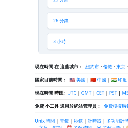
26 分鐘
3 小時
現在時間 在 這些城市：
紐約市
·
倫敦
·
東京
國家目前時間：
🇺🇸 美國
|
🇨🇳 中國
|
🇮🇳 印度
現在時間
時區
:
UTC
|
GMT
|
CET
|
PST
|
M
免費
小工具
適用於網站管理員：
免費模擬時
Unix 時間
|
鬧鐘
|
秒錶
|
計時器
|
多功能計
|
文章
|
假期
|
⏰ 了解時間
|
☀️ 了解太陽
|