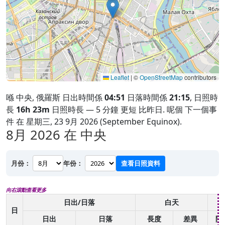
Leaflet
|
©
OpenStreetMap
contributors
喺 中央, 俄羅斯 日出時間係
04:51
日落時間係
21:15
, 日照時
長
16h 23m
日照時長 — 5 分鐘 更短 比昨日. 呢個 下一個事
件 在 星期三, 23 9月 2026 (September Equinox).
8月 2026
在 中央
月份：
年份：
查看日照資料
向右滾動查看更多
日出/日落
白天
日
日出
日落
長度
差異
開