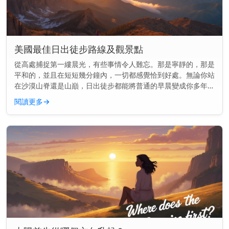
美國最佳日出徒步路線及觀景點
從高處捕捉第一縷晨光，有些事情令人難忘。那是寧靜的，那是
平和的，並且在短短幾分鐘內，一切都感覺恰到好處。無論你站
在沙漠山脊還是山巔，日出徒步都能將普通的早晨變成你多年難
忘的回憶。 快速見解： 美國最佳的日出徒步結合了寬闊的視野
閱讀更多
→
與容易到中等難...