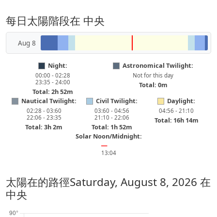
每日太陽階段在 中央
Aug 8
Night:
Astronomical Twilight:
00:00 - 02:28
Not for this day
23:35 - 24:00
Total: 0m
Total: 2h 52m
Nautical Twilight:
Civil Twilight:
Daylight:
02:28 - 03:60
03:60 - 04:56
04:56 - 21:10
22:06 - 23:35
21:10 - 22:06
Total: 16h 14m
Total: 3h 2m
Total: 1h 52m
Solar Noon/Midnight:
━
13:04
太陽在的路徑
Saturday, August 8, 2026
在
中央