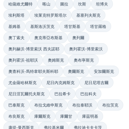
哈薩維尤爾特
喀山
圖拉
坎斯
坦博夫
埃利斯塔
埃莱克特罗斯塔尔
基塞列夫斯克
基姆基
基斯洛沃茨克
塔甘斯基
塔甘羅格
奧丁索夫
奧克蒂亞布斯基
奧列爾
奧列赫沃-博里索沃 西夫諾耶
奧列霍沃-博里索沃
奧列霍沃-祖耶沃
奧姆斯克
奧布寧斯克
奧查科沃-馬特韋耶夫斯科耶
奧爾斯克
安加爾斯克
尤金薩哈林斯克
尼日內克姆斯克
尼日尼塔吉爾
尼日涅瓦爾托夫斯克
巴拉希卡
巴拉科夫
巴泰斯克
布拉戈維申斯克
布拉泰耶沃
布拉茨克
布良斯克
庫爾斯克
庫爾甘
庫茲明基
康提-曼西斯克
弗拉基米爾
弗拉迪卡夫卡茨