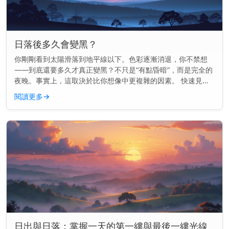
日落後多久會變黑？
你剛剛看到太陽滑落到地平線以下。色彩逐漸消退，你不禁想
——到底還要多久才真正變黑？不只是“有點昏暗”，而是完全的
夜晚。事實上，這取決於比你想像中更複雜的因素。 快速見
解： 通常在日落後70到100分鐘內會變得完全黑暗，這取決於
閱讀更多
→
你的地點和季節...
日出與日落：掌握一天的第一縷與最後一縷光線