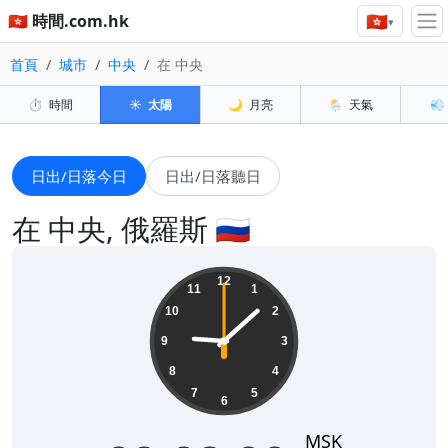
🇭🇰
🇭🇰 時間.com.hk
▾
首頁
城市
中央
在 中央
⏱️
時間
☀️
太陽
🌙
月亮
🌦️
天氣
💨
日出/日落今日
日出/日落聽日
在 中央, 俄羅斯 🇷🇺
09:08:01
12
11
1
10
2
9
3
8
4
7
5
6
MSK