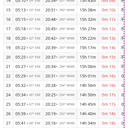
14
05:10
20:54
15h 43m
-5m 09s
不
59° ENE
301° WNW
↑
↑
15
05:13
20:51
15h 38m
-5m 10s
不
59° ENE
300° WNW
↑
↑
16
05:15
20:48
15h 32m
-5m 11s
不
60° ENE
300° WNW
↑
↑
17
05:18
20:45
15h 27m
-5m 12s
不
61° ENE
299° WNW
↑
↑
18
05:20
20:42
15h 22m
-5m 13s
不
62° ENE
298° WNW
↑
↑
19
05:22
20:39
15h 17m
-5m 14s
不
62° ENE
297° WNW
↑
↑
20
05:25
20:37
15h 11m
-5m 15s
不
63° ENE
297° WNW
↑
↑
21
05:27
20:34
15h 06m
-5m 15s
不
64° ENE
296° WNW
↑
↑
22
05:29
20:31
15h 01m
-5m 16s
01:
64° ENE
295° WNW
↑
↑
23
05:32
20:28
14h 56m
-5m 16s
01:
65° ENE
294° WNW
↑
↑
24
05:34
20:25
14h 50m
-5m 17s
01:
66° ENE
294° WNW
↑
↑
25
05:37
20:22
14h 45m
-5m 17s
02:
67° ENE
293° WNW
↑
↑
26
05:39
20:19
14h 40m
-5m 18s
02:
67° ENE
292° WNW
↑
↑
27
05:41
20:16
14h 34m
-5m 18s
02:
68° ENE
292° WNW
↑
↑