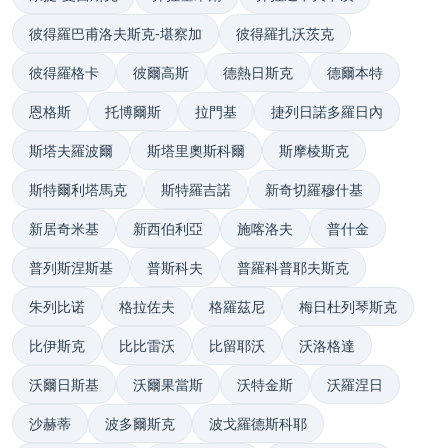
彼得羅巴甫洛夫斯克-堪察加
彼得羅扎沃茨克
彼得羅格卡
彼爾高斯
德熱日斯克
德爾本特
恩格斯
托博爾斯
拉門基
捷列日諾多羅日內
斯塔夫羅波爾
斯塔里奧斯科爾
斯摩棱斯克
斯特爾利塔馬克
斯特羅吉諾
新奇切羅穆什基
新居奇米基
新西伯利亞
施喀洛夫
普什金
普列斯涅斯基
普斯科夫
普羅科普耶夫斯克
朱列比诺
格拉佐夫
格羅茲尼
梅日杜列琴斯克
比伊斯克
比比雷沃
比留耶沃
沃洛格達
沃爾日斯基
沃爾果當斯
沃特金斯
沃羅涅日
沙赫蒂
波多爾斯克
波戈羅德斯科耶