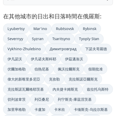
在其他城市的日出和日落時間在俄羅斯:
Lyubertsy
Mar’ino
Rubtsovsk
Rybinsk
Severnyy
Syzran
Tsaritsyno
Tyoply Stan
Vykhino-Zhulebino
Димитровград
下諾夫哥羅德
伊凡諾沃
伊凡诺夫斯科耶
伊茲邁洛沃
伏爾加格勒
伯熱尼基
佩沃拉爾斯克
假期批准
偉大的新喀里多尼亞
克孜勒
克拉斯諾亞爾斯克
克拉斯諾瓦爾格耶茨基
內夫捷卡姆斯克
兹拉托乌斯特
切列波韋茨
列亞桑尼
列宁斯克-庫茲涅茨基
加里寧格勒
卡盧加
卡米欣
卡缅斯克-乌拉尔斯基