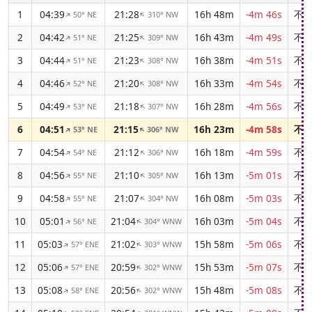
1
04:39
21:28
16h 48m
-4m 46s
不
50° NE
310° NW
↑
↑
2
04:42
21:25
16h 43m
-4m 49s
不
51° NE
309° NW
↑
↑
3
04:44
21:23
16h 38m
-4m 51s
不
51° NE
308° NW
↑
↑
4
04:46
21:20
16h 33m
-4m 54s
不
52° NE
308° NW
↑
↑
5
04:49
21:18
16h 28m
-4m 56s
不
53° NE
307° NW
↑
↑
6
04:51
21:15
16h 23m
-4m 58s
不
53° NE
306° NW
↑
↑
7
04:54
21:12
16h 18m
-4m 59s
不
54° NE
306° NW
↑
↑
8
04:56
21:10
16h 13m
-5m 01s
不
55° NE
305° NW
↑
↑
9
04:58
21:07
16h 08m
-5m 03s
不
55° NE
304° NW
↑
↑
10
05:01
21:04
16h 03m
-5m 04s
不
56° NE
304° WNW
↑
↑
11
05:03
21:02
15h 58m
-5m 06s
不
57° ENE
303° WNW
↑
↑
12
05:06
20:59
15h 53m
-5m 07s
不
57° ENE
302° WNW
↑
↑
13
05:08
20:56
15h 48m
-5m 08s
不
58° ENE
302° WNW
↑
↑