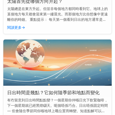
太陽首先從哪個方向升起？
太陽總是在東方升起。但並非每個地方都同時看到它。地球上的
某個地方每天都會迎來第一縷晨光。而那個地方比你想像中更遠
離你的時鐘。 重點提示： 每天第一個看到日出的地方通常是一
個名叫吉里巴斯的小島國，位於國際換日線附近。 地球如何決
閱讀更多
→
定誰能第一時間...
日出時間是幾點？它如何隨季節和地點而變化
有冇留意到日出時間點點變？一個星期你仲喺日光下飲緊咖啡，
下一個星期就已經黑燈瞓天。呢個唔係巧合。日出唔係固定時間
— 佢會隨住季節同你喺地球上嘅位置而轉變。知道點解可以幫