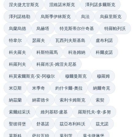
涅夫捷尤甘斯克
涅維諾米斯克
澤列諾多爾斯克
澤列諾格勒
烏斯季伊林斯克
烏法
烏蘇里斯克
烏蘭烏德
烏赫塔
特克斯蒂尔什奇基
特羅帕列沃
特韋尔
瑟羅夫
瓦西列夫斯基島
盧布利諾
科夫羅夫
科斯特羅馬
科洛姆納
科爾皮諾
科羅列夫
科羅肖沃-姆涅夫尼基
科莫索爾斯克-安-阿穆尔
穆爾曼斯克
穆羅姆
米亞斯
米季奇
約什卡爾-奧拉
納爾奇克
納茲蘭
納霍德卡
索利卡姆斯克
索契
索爾紐采沃
維列基耶·盧基
羅斯托夫-拿-多努
聖彼得堡
舒基諾
茲亞布利科沃
茲尤諾
莫斯科
萨拉瓦特
葉列茨
葉卡捷琳堡