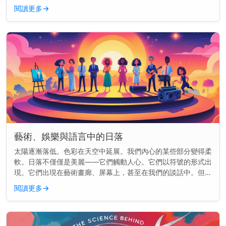
好。這裡的景色就像是專為你而畫。 快速見解： 前往聖托里
閱讀更多
→
尼、大峽谷或烏魯魯，...
藝術、娛樂與語言中的日落
太陽逐漸落低。色彩在天空中延展。我們內心的某些部分變得柔
軟。日落不僅僅是美麗——它們觸動人心。它們以符號的形式出
現。它們出現在藝術畫廊、屏幕上，甚至在我們的談話中。但為
什麼日落總是出現在各處？ 主要見解： 日落在文化中如此頻繁
閱讀更多
→
出現，是因為它...