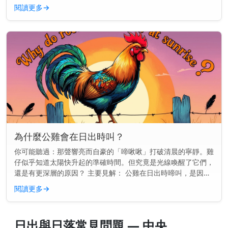
你更好安排早晨嘅時間，無論你係追求早啲嘅陽光跑步，定係想
閱讀更多
→
趕快送小朋友出...
為什麼公雞會在日出時叫？
你可能聽過：那聲響亮而自豪的「啼啾啾」打破清晨的寧靜。雞
仔似乎知道太陽快升起的準確時間。但究竟是光線喚醒了它們，
還是有更深層的原因？ 主要見解： 公雞在日出時啼叫，是因為
它們的內部生物鐘告訴它們該啼叫——甚至在第一縷光線出現之
閱讀更多
→
前。 不僅僅是...
日出與日落常見問題 — 中央