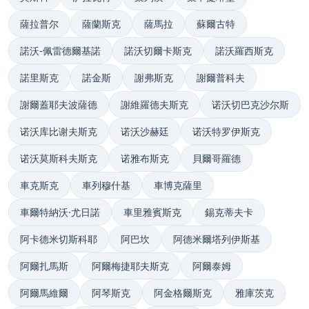
薩拉普尔
薩蘭斯克
薩馬拉
蘇爾古特
諾沃-佩雷德爾基諾
諾沃切爾卡斯克
諾沃羅西斯克
諾里斯克
諾金斯
謝弗斯克
謝爾普科夫
謝爾蓋耶夫波薩德
謝維羅德夫斯克
诺沃切巴克沙尔斯
诺沃库比谢夫斯克
诺沃沙赫廷
诺沃特罗伊斯克
诺沃莫斯科夫斯克
诺雅布斯克
貝爾哥羅德
車克斯克
車列穆什基
車博克薩里
車爾特納沃·尤日諾
車里雅賓斯克
錫克蒂夫卡
阿卡德米切斯科耶
阿巴坎
阿德米爾塔列伊斯基
阿爾扎馬斯
阿爾梅捷耶夫斯克
阿爾泰姆
阿爾馬維爾
阿琴斯克
阿金格爾斯克
雅庫茨克